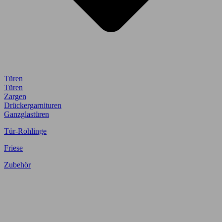
Türen
Türen
Zargen
Drückergarnituren
Ganzglastüren
Tür-Rohlinge
Friese
Zubehör