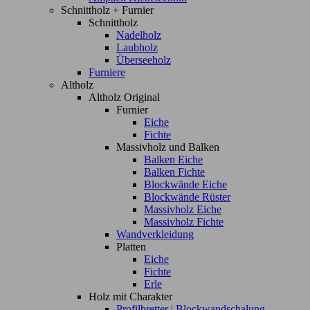
Schnittholz + Furnier
Schnittholz
Nadelholz
Laubholz
Überseeholz
Furniere
Altholz
Altholz Original
Furnier
Eiche
Fichte
Massivholz und Balken
Balken Eiche
Balken Fichte
Blockwände Eiche
Blockwände Rüster
Massivholz Eiche
Massivholz Fichte
Wandverkleidung
Platten
Eiche
Fichte
Erle
Holz mit Charakter
Profilbretter | Blockwandschalung