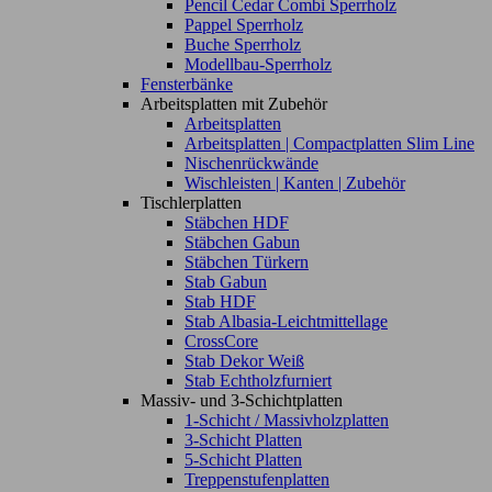
Pencil Cedar Combi Sperrholz
Pappel Sperrholz
Buche Sperrholz
Modellbau-Sperrholz
Fensterbänke
Arbeitsplatten mit Zubehör
Arbeitsplatten
Arbeitsplatten | Compactplatten Slim Line
Nischenrückwände
Wischleisten | Kanten | Zubehör
Tischlerplatten
Stäbchen HDF
Stäbchen Gabun
Stäbchen Türkern
Stab Gabun
Stab HDF
Stab Albasia-Leichtmittellage
CrossCore
Stab Dekor Weiß
Stab Echtholzfurniert
Massiv- und 3-Schichtplatten
1-Schicht / Massivholzplatten
3-Schicht Platten
5-Schicht Platten
Treppenstufenplatten