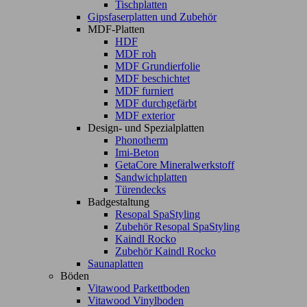
Tischplatten
Gipsfaserplatten und Zubehör
MDF-Platten
HDF
MDF roh
MDF Grundierfolie
MDF beschichtet
MDF furniert
MDF durchgefärbt
MDF exterior
Design- und Spezialplatten
Phonotherm
Imi-Beton
GetaCore Mineralwerkstoff
Sandwichplatten
Türendecks
Badgestaltung
Resopal SpaStyling
Zubehör Resopal SpaStyling
Kaindl Rocko
Zubehör Kaindl Rocko
Saunaplatten
Böden
Vitawood Parkettboden
Vitawood Vinylboden