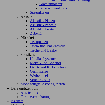
Glattkantbretter
Balken | Kanthölzer
Spezialitäten
Akustik
Akustik - Platten
Akustik - Paneele
Akustik - Leisten
Zubehör
Möbelteile
Tischplatten
Tisch- und Bankgestelle
Tische und Bänke
Sonstiges
Handlaufsysteme
Möbel- und Bodenöl
Dicht- und Klebetechnik
Granitsteine
Werbemittel
Sonderposten
Möbelfertigteile konfigurieren
Beratungszentrum
Ausstellung
Terminvereinbarung
Karriere