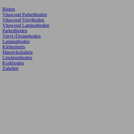
Böden
Vitawood Parkettboden
Vitawood Vinylboden
Vitawood Laminatboden
Parkettboden
Vinyl-/Designboden
Laminatboden
Klebesheets
Massivholzdiele
Linoleumboden
Korkboden
Zubehör