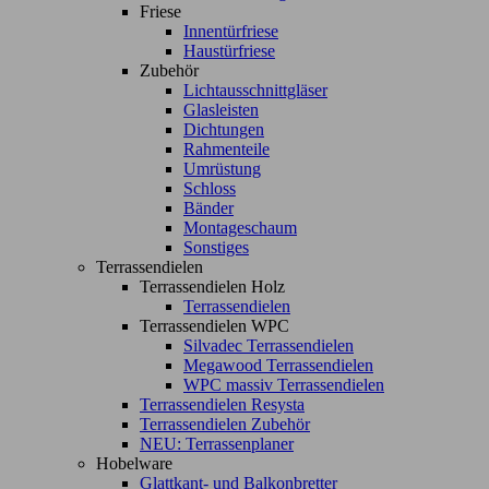
Friese
Innentürfriese
Haustürfriese
Zubehör
Lichtausschnittgläser
Glasleisten
Dichtungen
Rahmenteile
Umrüstung
Schloss
Bänder
Montageschaum
Sonstiges
Terrassendielen
Terrassendielen Holz
Terrassendielen
Terrassendielen WPC
Silvadec Terrassendielen
Megawood Terrassendielen
WPC massiv Terrassendielen
Terrassendielen Resysta
Terrassendielen Zubehör
NEU: Terrassenplaner
Hobelware
Glattkant- und Balkonbretter