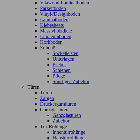
Vitawood Laminatboden
Parkettboden
Vinyl-/Designboden
Laminatboden
Klebesheets
Massivholzdiele
Linoleumboden
Korkboden
Zubehör
Sockelleisten
Unterlagen
Kleber
Schienen
Pflege
Sonstiges Zubehör
Türen
Türen
Zargen
Drückergarnituren
Ganzglastüren
Ganzglastüren
Zubehör
Tür-Rohlinge
Innentürrohlinge
Haustürrohlinge