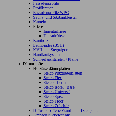
Fassadenprofile
Profilbretter
Fassadenprofile WPC
Sauna- und Sitzbankleisten
Kanteln
Friese
Innentürfriese
Haustürfriese
Kantholz
Leimbinder (BSH)
KVH und Stegträger
Handlaufsystem
Schneefangstangen / Pfähle
Dämmstoffe
Holzfaserdämmplatten
Steico Putzträgerplatten
Steico Flex
Steico Therm
Steico Isorel | Base
Steico Universal
Steico Spezial
Steico Floor
Steico Zubehör
Diffusionsoffene Wand- und Dachplatten
Ampack Klebetechnik