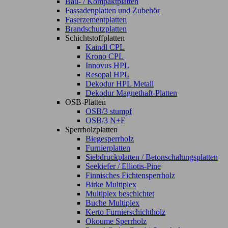
Bau- / Kompaktplatten
Fassadenplatten und Zubehör
Faserzementplatten
Brandschutzplatten
Schichtstoffplatten
Kaindl CPL
Krono CPL
Innovus HPL
Resopal HPL
Dekodur HPL Metall
Dekodur Magnethaft-Platten
OSB-Platten
OSB/3 stumpf
OSB/3 N+F
Sperrholzplatten
Biegesperrholz
Furnierplatten
Siebdruckplatten / Betonschalungsplatten
Seekiefer / Elliotis-Pine
Finnisches Fichtensperrholz
Birke Multiplex
Multiplex beschichtet
Buche Multiplex
Kerto Furnierschichtholz
Okoume Sperrholz