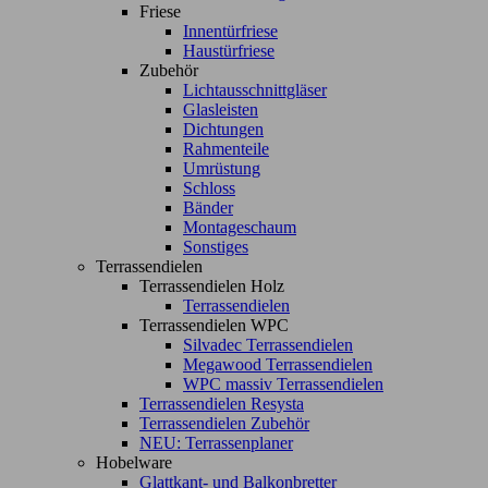
Friese
Innentürfriese
Haustürfriese
Zubehör
Lichtausschnittgläser
Glasleisten
Dichtungen
Rahmenteile
Umrüstung
Schloss
Bänder
Montageschaum
Sonstiges
Terrassendielen
Terrassendielen Holz
Terrassendielen
Terrassendielen WPC
Silvadec Terrassendielen
Megawood Terrassendielen
WPC massiv Terrassendielen
Terrassendielen Resysta
Terrassendielen Zubehör
NEU: Terrassenplaner
Hobelware
Glattkant- und Balkonbretter