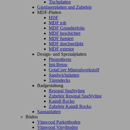
Tischplatten
Gipsfaserplatten und Zubehör
MDF-Platten
HDF
MDF roh
MDF Grundierfolie
MDF beschichtet
MDF furniert
MDF durchgefärbt
MDF exterior
Design- und Spezialplatten
Phonotherm
Imi-Beton
GetaCore Mineralwerkstoff
Sandwichplatten
Türendecks
Badgestaltung
Resopal SpaStyling
Zubehör Resopal SpaStyling
Kaindl Rocko
Zubehör Kaindl Rocko
Saunaplatten
Böden
Vitawood Parkettboden
Vitawood Vinylboden