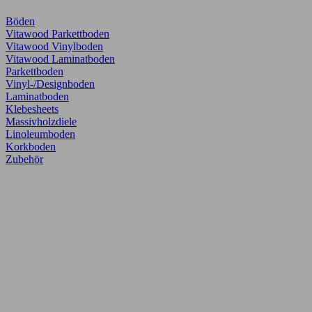
Böden
Vitawood Parkettboden
Vitawood Vinylboden
Vitawood Laminatboden
Parkettboden
Vinyl-/Designboden
Laminatboden
Klebesheets
Massivholzdiele
Linoleumboden
Korkboden
Zubehör