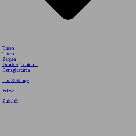
Türen
Türen
Zargen
Drückergarnituren
Ganzglastüren
Tür-Rohlinge
Friese
Zubehör