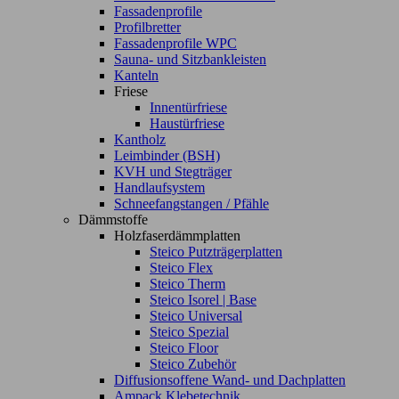
Fassadenprofile
Profilbretter
Fassadenprofile WPC
Sauna- und Sitzbankleisten
Kanteln
Friese
Innentürfriese
Haustürfriese
Kantholz
Leimbinder (BSH)
KVH und Stegträger
Handlaufsystem
Schneefangstangen / Pfähle
Dämmstoffe
Holzfaserdämmplatten
Steico Putzträgerplatten
Steico Flex
Steico Therm
Steico Isorel | Base
Steico Universal
Steico Spezial
Steico Floor
Steico Zubehör
Diffusionsoffene Wand- und Dachplatten
Ampack Klebetechnik