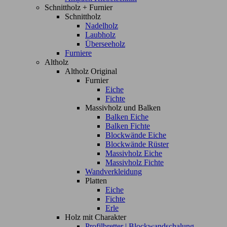
Schnittholz + Furnier
Schnittholz
Nadelholz
Laubholz
Überseeholz
Furniere
Altholz
Altholz Original
Furnier
Eiche
Fichte
Massivholz und Balken
Balken Eiche
Balken Fichte
Blockwände Eiche
Blockwände Rüster
Massivholz Eiche
Massivholz Fichte
Wandverkleidung
Platten
Eiche
Fichte
Erle
Holz mit Charakter
Profilbretter | Blockwandschalung