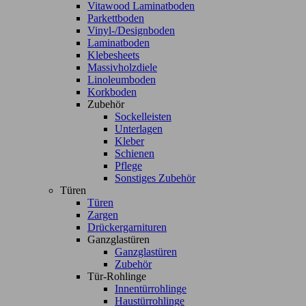
Vitawood Laminatboden
Parkettboden
Vinyl-/Designboden
Laminatboden
Klebesheets
Massivholzdiele
Linoleumboden
Korkboden
Zubehör
Sockelleisten
Unterlagen
Kleber
Schienen
Pflege
Sonstiges Zubehör
Türen
Türen
Zargen
Drückergarnituren
Ganzglastüren
Ganzglastüren
Zubehör
Tür-Rohlinge
Innentürrohlinge
Haustürrohlinge