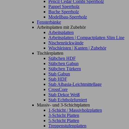
Pencil Cedar Combi Sperrholz
Pappel Sperrholz
Buche Sperrholz
Modellbau-Sperrholz
Fensterbänke
Arbeitsplatten mit Zubehör
Arbeitsplatten
Arbeitsplatten | Compactplatten Slim Line
Nischenrückwände
Wischleisten | Kanten | Zubehör
Tischlerplatten
Stäbchen HDF
Stäbchen Gabun
Stäbchen Türkern
Stab Gabun
Stab HDF
Stab Albasia-Leichtmittellage
CrossCore
Stab Dekor Weiß
Stab Echtholzfurniert
Massiv- und 3-Schichtplatten
1-Schicht / Massivholzplatten
3-Schicht Platten
5-Schicht Platten
Treppenstufenplatten