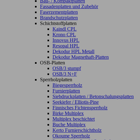
Bau- / Kompaktplatten
Fassadenplatten und Zubehör
Faserzementplatten
Brandschutzplatten
Schichtstoffplatten
Kaindl CPL
Krono CPL
Innovus HPL
Resopal HPL
Dekodur HPL Metall
Dekodur Magnethaft-Platten
OSB-Platten
OSB/3 stumpf
OSB/3 N+F
Sperrholzplatten
Biegesperrholz
Furnierplatten
Siebdruckplatten / Betonschalungsplatten
Seekiefer / Elliotis-Pine
Finnisches Fichtensperrholz
Birke Multiplex
Multiplex beschichtet
Buche Multiplex
Kerto Furnierschichtholz
Okoume Sperrholz