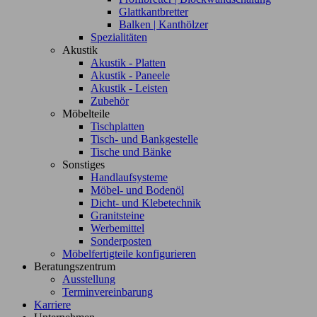
Glattkantbretter
Balken | Kanthölzer
Spezialitäten
Akustik
Akustik - Platten
Akustik - Paneele
Akustik - Leisten
Zubehör
Möbelteile
Tischplatten
Tisch- und Bankgestelle
Tische und Bänke
Sonstiges
Handlaufsysteme
Möbel- und Bodenöl
Dicht- und Klebetechnik
Granitsteine
Werbemittel
Sonderposten
Möbelfertigteile konfigurieren
Beratungszentrum
Ausstellung
Terminvereinbarung
Karriere