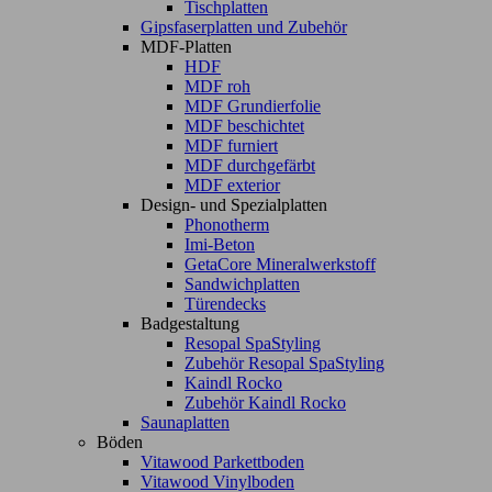
Tischplatten
Gipsfaserplatten und Zubehör
MDF-Platten
HDF
MDF roh
MDF Grundierfolie
MDF beschichtet
MDF furniert
MDF durchgefärbt
MDF exterior
Design- und Spezialplatten
Phonotherm
Imi-Beton
GetaCore Mineralwerkstoff
Sandwichplatten
Türendecks
Badgestaltung
Resopal SpaStyling
Zubehör Resopal SpaStyling
Kaindl Rocko
Zubehör Kaindl Rocko
Saunaplatten
Böden
Vitawood Parkettboden
Vitawood Vinylboden