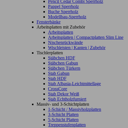
Pencil Cedar Combi Sperrholz
Pappel Sperrholz
Buche Sperrholz
Modellbau-Sperrholz
Fensterbänke
Arbeitsplatten mit Zubehör
Arbeitsplatten
Arbeitsplatten | Compactplatten Slim Line
Nischenrückwände
Wischleisten | Kanten | Zubehör
Tischlerplatten
Stäbchen HDF
Stäbchen Gabun
Stäbchen Türkern
Stab Gabun
Stab HDF
Stab Albasia-Leichtmittellage
CrossCore
Stab Dekor Weiß
Stab Echtholzfurniert
Massiv- und 3-Schichtplatten
1-Schicht / Massivholzplatten
3-Schicht Platten
5-Schicht Platten
Treppenstufenplatten