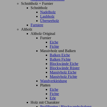
Schnittholz + Furnier
Schnittholz
Nadelholz
Laubholz
Überseeholz
Furniere
Altholz
Altholz Original
Furnier
Eiche
Fichte
Massivholz und Balken
Balken Eiche
Balken Fichte
Blockwände Eiche
Blockwände Rüster
Massivholz Eiche
Massivholz Fichte
Wandverkleidung
Platten
Eiche
Fichte
Erle
Holz mit Charakter
Profilbretter | Blockwandschalung