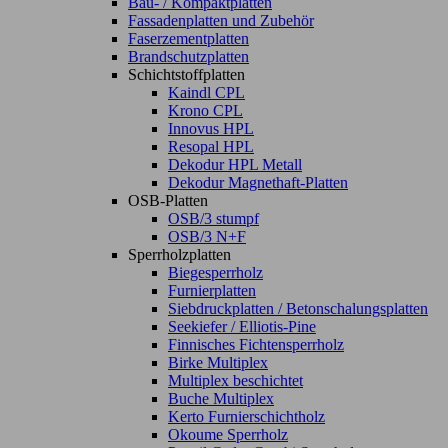
Bau- / Kompaktplatten
Fassadenplatten und Zubehör
Faserzementplatten
Brandschutzplatten
Schichtstoffplatten
Kaindl CPL
Krono CPL
Innovus HPL
Resopal HPL
Dekodur HPL Metall
Dekodur Magnethaft-Platten
OSB-Platten
OSB/3 stumpf
OSB/3 N+F
Sperrholzplatten
Biegesperrholz
Furnierplatten
Siebdruckplatten / Betonschalungsplatten
Seekiefer / Elliotis-Pine
Finnisches Fichtensperrholz
Birke Multiplex
Multiplex beschichtet
Buche Multiplex
Kerto Furnierschichtholz
Okoume Sperrholz