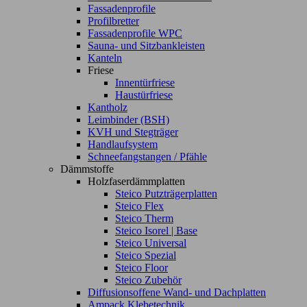
Fassadenprofile
Profilbretter
Fassadenprofile WPC
Sauna- und Sitzbankleisten
Kanteln
Friese
Innentürfriese
Haustürfriese
Kantholz
Leimbinder (BSH)
KVH und Stegträger
Handlaufsystem
Schneefangstangen / Pfähle
Dämmstoffe
Holzfaserdämmplatten
Steico Putzträgerplatten
Steico Flex
Steico Therm
Steico Isorel | Base
Steico Universal
Steico Spezial
Steico Floor
Steico Zubehör
Diffusionsoffene Wand- und Dachplatten
Ampack Klebetechnik