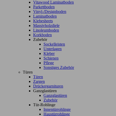
Vitawood Laminatboden
Parkettboden
Vinyl-/Designboden
Laminatboden
Klebesheets
Massivholzdiele
Linoleumboden
Korkboden
Zubehör
Sockelleisten
Unterlagen
Kleber
Schienen
Pflege
Sonstiges Zubehör
Türen
Türen
Zargen
Drückergarnituren
Ganzglastüren
Ganzglastüren
Zubehör
Tür-Rohlinge
Innentürrohlinge
Haustürrohlinge