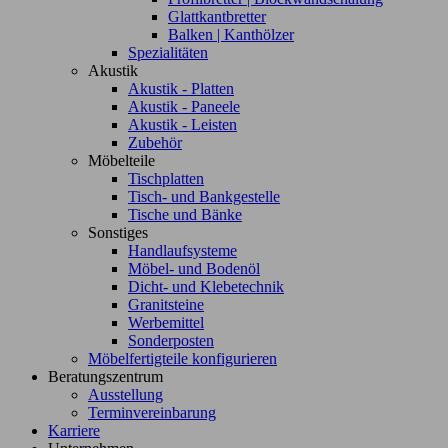
Glattkantbretter
Balken | Kanthölzer
Spezialitäten
Akustik
Akustik - Platten
Akustik - Paneele
Akustik - Leisten
Zubehör
Möbelteile
Tischplatten
Tisch- und Bankgestelle
Tische und Bänke
Sonstiges
Handlaufsysteme
Möbel- und Bodenöl
Dicht- und Klebetechnik
Granitsteine
Werbemittel
Sonderposten
Möbelfertigteile konfigurieren
Beratungszentrum
Ausstellung
Terminvereinbarung
Karriere