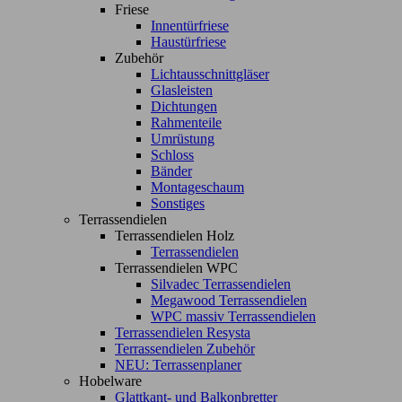
Friese
Innentürfriese
Haustürfriese
Zubehör
Lichtausschnittgläser
Glasleisten
Dichtungen
Rahmenteile
Umrüstung
Schloss
Bänder
Montageschaum
Sonstiges
Terrassendielen
Terrassendielen Holz
Terrassendielen
Terrassendielen WPC
Silvadec Terrassendielen
Megawood Terrassendielen
WPC massiv Terrassendielen
Terrassendielen Resysta
Terrassendielen Zubehör
NEU: Terrassenplaner
Hobelware
Glattkant- und Balkonbretter