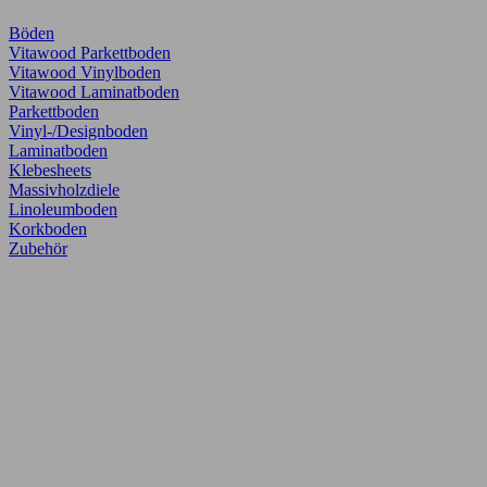
Böden
Vitawood Parkettboden
Vitawood Vinylboden
Vitawood Laminatboden
Parkettboden
Vinyl-/Designboden
Laminatboden
Klebesheets
Massivholzdiele
Linoleumboden
Korkboden
Zubehör