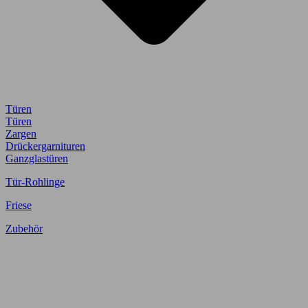
Türen
Türen
Zargen
Drückergarnituren
Ganzglastüren
Tür-Rohlinge
Friese
Zubehör