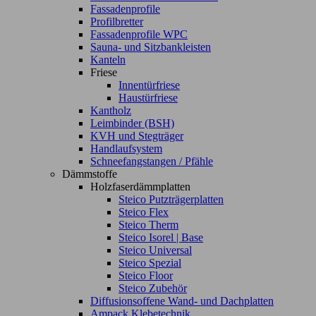
Fassadenprofile
Profilbretter
Fassadenprofile WPC
Sauna- und Sitzbankleisten
Kanteln
Friese
Innentürfriese
Haustürfriese
Kantholz
Leimbinder (BSH)
KVH und Stegträger
Handlaufsystem
Schneefangstangen / Pfähle
Dämmstoffe
Holzfaserdämmplatten
Steico Putzträgerplatten
Steico Flex
Steico Therm
Steico Isorel | Base
Steico Universal
Steico Spezial
Steico Floor
Steico Zubehör
Diffusionsoffene Wand- und Dachplatten
Ampack Klebetechnik