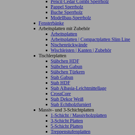
Pencil Cedar Combi Sperrholz
Pappel Sperrholz
Buche Sperrholz
Modellbau-Sperrholz
Fensterbänke
Arbeitsplatten mit Zubehör
Arbeitsplatten
Arbeitsplatten | Compactplatten Slim Line
Nischenrückwände
Wischleisten | Kanten | Zubehör
Tischlerplatten
Stäbchen HDF
Stäbchen Gabun
Stäbchen Türkern
Stab Gabun
Stab HDF
Stab Albasia-Leichtmittellage
CrossCore
Stab Dekor Weiß
Stab Echtholzfurniert
Massiv- und 3-Schichtplatten
1-Schicht / Massivholzplatten
3-Schicht Platten
5-Schicht Platten
Treppenstufenplatten