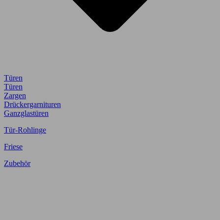
Türen
Türen
Zargen
Drückergarnituren
Ganzglastüren
Tür-Rohlinge
Friese
Zubehör