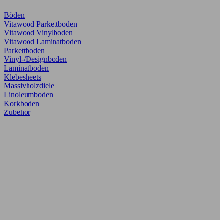
Böden
Vitawood Parkettboden
Vitawood Vinylboden
Vitawood Laminatboden
Parkettboden
Vinyl-/Designboden
Laminatboden
Klebesheets
Massivholzdiele
Linoleumboden
Korkboden
Zubehör