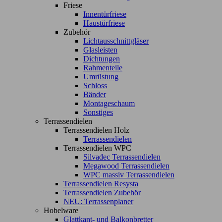
Friese
Innentürfriese
Haustürfriese
Zubehör
Lichtausschnittgläser
Glasleisten
Dichtungen
Rahmenteile
Umrüstung
Schloss
Bänder
Montageschaum
Sonstiges
Terrassendielen
Terrassendielen Holz
Terrassendielen
Terrassendielen WPC
Silvadec Terrassendielen
Megawood Terrassendielen
WPC massiv Terrassendielen
Terrassendielen Resysta
Terrassendielen Zubehör
NEU: Terrassenplaner
Hobelware
Glattkant- und Balkonbretter