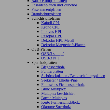
Bau- / Kompaktplatten
Fassadenplatten und Zubehör
Faserzementplatten
Brandschutzplatten
Schichtstoffplatten
Kaindl CPL
Krono CPL
Innovus HPL
Resopal HPL
Dekodur HPL Metall
Dekodur Magnethaft-Platten
OSB-Platten
OSB/3 stumpf
OSB/3 N+F
Sperrholzplatten
Biegesperrholz
Furnierplatten
Siebdruckplatten / Betonschalungsplatten
Seekiefer / Elliotis-Pine
Finnisches Fichtensperrholz
Birke Multiplex
Multiplex beschichtet
Buche Multiplex
Kerto Furnierschichtholz
Okoume Sperrholz