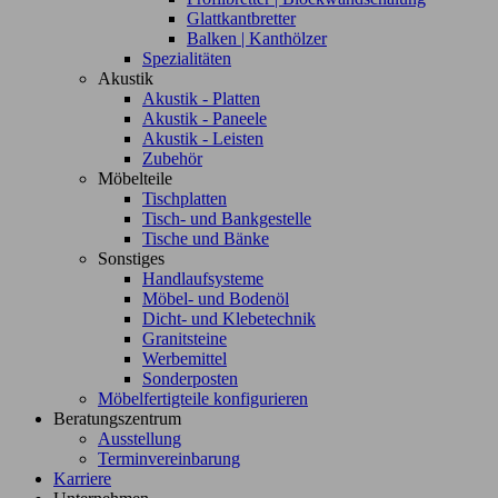
Glattkantbretter
Balken | Kanthölzer
Spezialitäten
Akustik
Akustik - Platten
Akustik - Paneele
Akustik - Leisten
Zubehör
Möbelteile
Tischplatten
Tisch- und Bankgestelle
Tische und Bänke
Sonstiges
Handlaufsysteme
Möbel- und Bodenöl
Dicht- und Klebetechnik
Granitsteine
Werbemittel
Sonderposten
Möbelfertigteile konfigurieren
Beratungszentrum
Ausstellung
Terminvereinbarung
Karriere