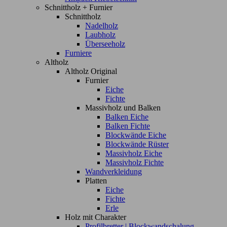
Schnittholz + Furnier
Schnittholz
Nadelholz
Laubholz
Überseeholz
Furniere
Altholz
Altholz Original
Furnier
Eiche
Fichte
Massivholz und Balken
Balken Eiche
Balken Fichte
Blockwände Eiche
Blockwände Rüster
Massivholz Eiche
Massivholz Fichte
Wandverkleidung
Platten
Eiche
Fichte
Erle
Holz mit Charakter
Profilbretter | Blockwandschalung