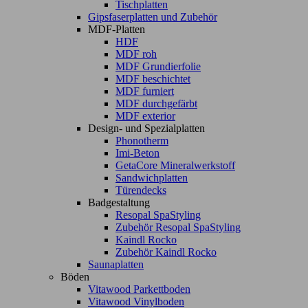
Tischplatten
Gipsfaserplatten und Zubehör
MDF-Platten
HDF
MDF roh
MDF Grundierfolie
MDF beschichtet
MDF furniert
MDF durchgefärbt
MDF exterior
Design- und Spezialplatten
Phonotherm
Imi-Beton
GetaCore Mineralwerkstoff
Sandwichplatten
Türendecks
Badgestaltung
Resopal SpaStyling
Zubehör Resopal SpaStyling
Kaindl Rocko
Zubehör Kaindl Rocko
Saunaplatten
Böden
Vitawood Parkettboden
Vitawood Vinylboden