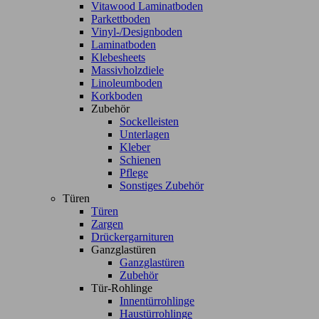
Vitawood Laminatboden
Parkettboden
Vinyl-/Designboden
Laminatboden
Klebesheets
Massivholzdiele
Linoleumboden
Korkboden
Zubehör
Sockelleisten
Unterlagen
Kleber
Schienen
Pflege
Sonstiges Zubehör
Türen
Türen
Zargen
Drückergarnituren
Ganzglastüren
Ganzglastüren
Zubehör
Tür-Rohlinge
Innentürrohlinge
Haustürrohlinge