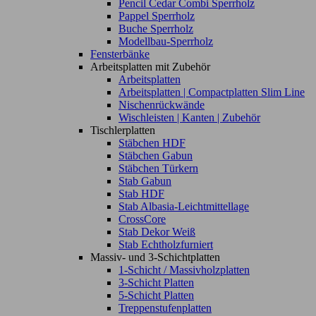
Pencil Cedar Combi Sperrholz
Pappel Sperrholz
Buche Sperrholz
Modellbau-Sperrholz
Fensterbänke
Arbeitsplatten mit Zubehör
Arbeitsplatten
Arbeitsplatten | Compactplatten Slim Line
Nischenrückwände
Wischleisten | Kanten | Zubehör
Tischlerplatten
Stäbchen HDF
Stäbchen Gabun
Stäbchen Türkern
Stab Gabun
Stab HDF
Stab Albasia-Leichtmittellage
CrossCore
Stab Dekor Weiß
Stab Echtholzfurniert
Massiv- und 3-Schichtplatten
1-Schicht / Massivholzplatten
3-Schicht Platten
5-Schicht Platten
Treppenstufenplatten