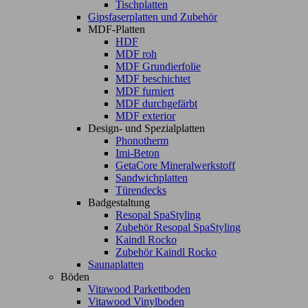
Tischplatten
Gipsfaserplatten und Zubehör
MDF-Platten
HDF
MDF roh
MDF Grundierfolie
MDF beschichtet
MDF furniert
MDF durchgefärbt
MDF exterior
Design- und Spezialplatten
Phonotherm
Imi-Beton
GetaCore Mineralwerkstoff
Sandwichplatten
Türendecks
Badgestaltung
Resopal SpaStyling
Zubehör Resopal SpaStyling
Kaindl Rocko
Zubehör Kaindl Rocko
Saunaplatten
Böden
Vitawood Parkettboden
Vitawood Vinylboden