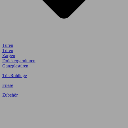
Türen
Türen
Zargen
Drückergarnituren
Ganzglastüren
Tür-Rohlinge
Friese
Zubehör