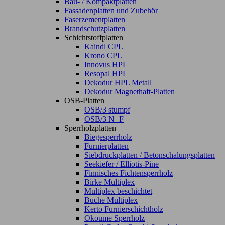
Bau- / Kompaktplatten
Fassadenplatten und Zubehör
Faserzementplatten
Brandschutzplatten
Schichtstoffplatten
Kaindl CPL
Krono CPL
Innovus HPL
Resopal HPL
Dekodur HPL Metall
Dekodur Magnethaft-Platten
OSB-Platten
OSB/3 stumpf
OSB/3 N+F
Sperrholzplatten
Biegesperrholz
Furnierplatten
Siebdruckplatten / Betonschalungsplatten
Seekiefer / Elliotis-Pine
Finnisches Fichtensperrholz
Birke Multiplex
Multiplex beschichtet
Buche Multiplex
Kerto Furnierschichtholz
Okoume Sperrholz