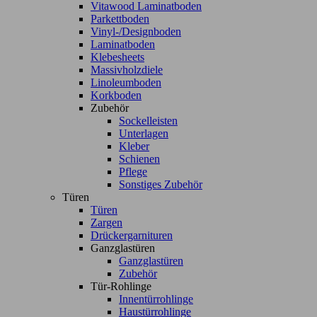
Vitawood Laminatboden
Parkettboden
Vinyl-/Designboden
Laminatboden
Klebesheets
Massivholzdiele
Linoleumboden
Korkboden
Zubehör
Sockelleisten
Unterlagen
Kleber
Schienen
Pflege
Sonstiges Zubehör
Türen
Türen
Zargen
Drückergarnituren
Ganzglastüren
Ganzglastüren
Zubehör
Tür-Rohlinge
Innentürrohlinge
Haustürrohlinge