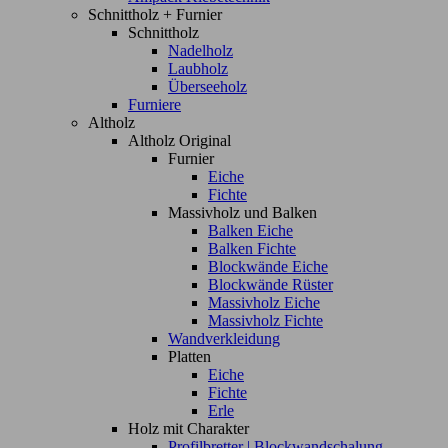
Schnittholz + Furnier
Schnittholz
Nadelholz
Laubholz
Überseeholz
Furniere
Altholz
Altholz Original
Furnier
Eiche
Fichte
Massivholz und Balken
Balken Eiche
Balken Fichte
Blockwände Eiche
Blockwände Rüster
Massivholz Eiche
Massivholz Fichte
Wandverkleidung
Platten
Eiche
Fichte
Erle
Holz mit Charakter
Profilbretter | Blockwandschalung