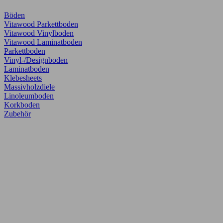
Böden
Vitawood Parkettboden
Vitawood Vinylboden
Vitawood Laminatboden
Parkettboden
Vinyl-/Designboden
Laminatboden
Klebesheets
Massivholzdiele
Linoleumboden
Korkboden
Zubehör