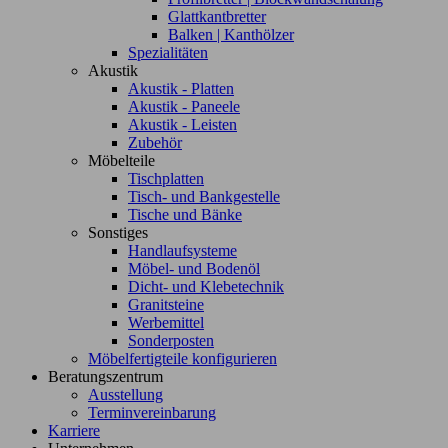
Glattkantbretter
Balken | Kanthölzer
Spezialitäten
Akustik
Akustik - Platten
Akustik - Paneele
Akustik - Leisten
Zubehör
Möbelteile
Tischplatten
Tisch- und Bankgestelle
Tische und Bänke
Sonstiges
Handlaufsysteme
Möbel- und Bodenöl
Dicht- und Klebetechnik
Granitsteine
Werbemittel
Sonderposten
Möbelfertigteile konfigurieren
Beratungszentrum
Ausstellung
Terminvereinbarung
Karriere