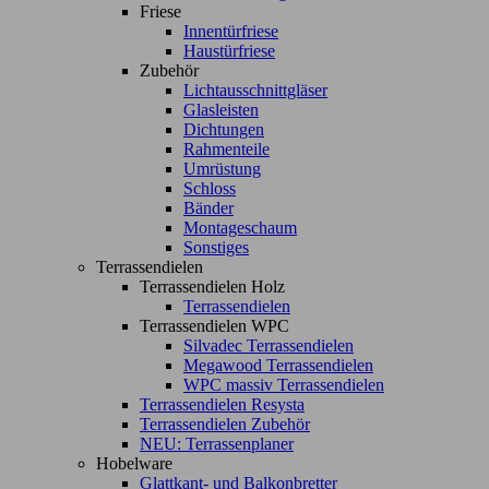
Friese
Innentürfriese
Haustürfriese
Zubehör
Lichtausschnittgläser
Glasleisten
Dichtungen
Rahmenteile
Umrüstung
Schloss
Bänder
Montageschaum
Sonstiges
Terrassendielen
Terrassendielen Holz
Terrassendielen
Terrassendielen WPC
Silvadec Terrassendielen
Megawood Terrassendielen
WPC massiv Terrassendielen
Terrassendielen Resysta
Terrassendielen Zubehör
NEU: Terrassenplaner
Hobelware
Glattkant- und Balkonbretter