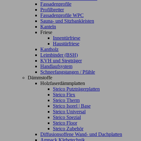
Fassadenprofile
Profilbretter
Fassadenprofile WPC
Sauna- und Sitzbankleisten
Kanteln
Friese
Innentürfriese
Haustürfriese
Kantholz
Leimbinder (BSH)
KVH und Stegträger
Handlaufsystem
Schneefangstangen / Pfähle
Dämmstoffe
Holzfaserdämmplatten
Steico Putzträgerplatten
Steico Flex
Steico Therm
Steico Isorel | Base
Steico Universal
Steico Spezial
Steico Floor
Steico Zubehör
Diffusionsoffene Wand- und Dachplatten
Ampack Klebetechnik