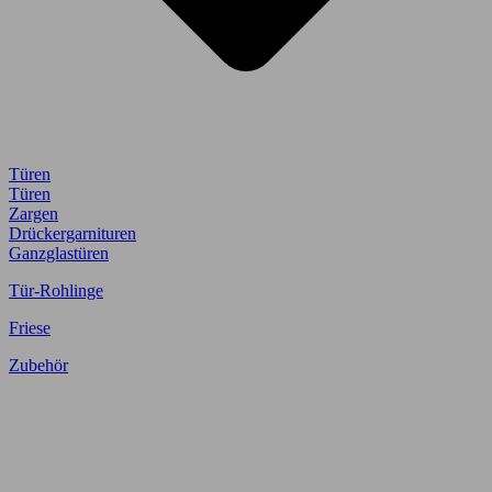
Türen
Türen
Zargen
Drückergarnituren
Ganzglastüren
Tür-Rohlinge
Friese
Zubehör