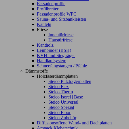
Fassadenprofile
Profilbretter
Fassadenprofile WPC
Sauna- und Sitzbankleisten
Kanteln
Friese
Innentürfriese
Haustürfriese
Kantholz
Leimbinder (BSH)
KVH und Stegträger
Handlaufsystem
Schneefangstangen / Pfähle
Dämmstoffe
Holzfaserdämmplatten
Steico Putzträgerplatten
Steico Flex
Steico Therm
Steico Isorel | Base
Steico Universal
Steico Spezial
Steico Floor
Steico Zubehör
Diffusionsoffene Wand- und Dachplatten
Ampack Klebetechnik