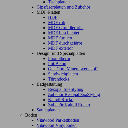
Tischplatten
Gipsfaserplatten und Zubehör
MDF-Platten
HDF
MDF roh
MDF Grundierfolie
MDF beschichtet
MDF furniert
MDF durchgefärbt
MDF exterior
Design- und Spezialplatten
Phonotherm
Imi-Beton
GetaCore Mineralwerkstoff
Sandwichplatten
Türendecks
Badgestaltung
Resopal SpaStyling
Zubehör Resopal SpaStyling
Kaindl Rocko
Zubehör Kaindl Rocko
Saunaplatten
Böden
Vitawood Parkettboden
Vitawood Vinylboden