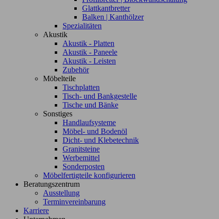
Glattkantbretter
Balken | Kanthölzer
Spezialitäten
Akustik
Akustik - Platten
Akustik - Paneele
Akustik - Leisten
Zubehör
Möbelteile
Tischplatten
Tisch- und Bankgestelle
Tische und Bänke
Sonstiges
Handlaufsysteme
Möbel- und Bodenöl
Dicht- und Klebetechnik
Granitsteine
Werbemittel
Sonderposten
Möbelfertigteile konfigurieren
Beratungszentrum
Ausstellung
Terminvereinbarung
Karriere