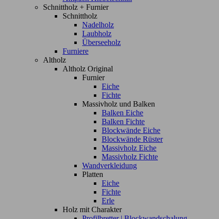
Schnittholz + Furnier
Schnittholz
Nadelholz
Laubholz
Überseeholz
Furniere
Altholz
Altholz Original
Furnier
Eiche
Fichte
Massivholz und Balken
Balken Eiche
Balken Fichte
Blockwände Eiche
Blockwände Rüster
Massivholz Eiche
Massivholz Fichte
Wandverkleidung
Platten
Eiche
Fichte
Erle
Holz mit Charakter
Profilbretter | Blockwandschalung