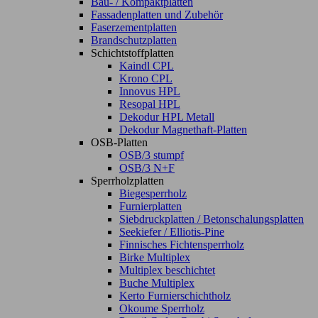
Bau- / Kompaktplatten
Fassadenplatten und Zubehör
Faserzementplatten
Brandschutzplatten
Schichtstoffplatten
Kaindl CPL
Krono CPL
Innovus HPL
Resopal HPL
Dekodur HPL Metall
Dekodur Magnethaft-Platten
OSB-Platten
OSB/3 stumpf
OSB/3 N+F
Sperrholzplatten
Biegesperrholz
Furnierplatten
Siebdruckplatten / Betonschalungsplatten
Seekiefer / Elliotis-Pine
Finnisches Fichtensperrholz
Birke Multiplex
Multiplex beschichtet
Buche Multiplex
Kerto Furnierschichtholz
Okoume Sperrholz