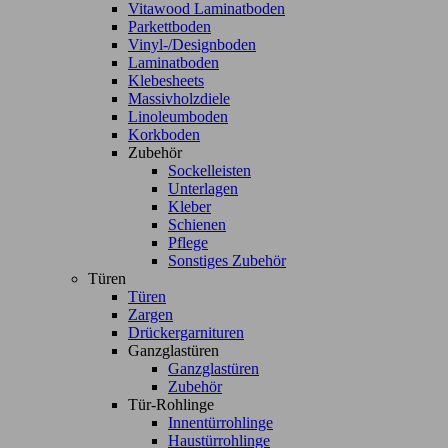
Vitawood Laminatboden
Parkettboden
Vinyl-/Designboden
Laminatboden
Klebesheets
Massivholzdiele
Linoleumboden
Korkboden
Zubehör
Sockelleisten
Unterlagen
Kleber
Schienen
Pflege
Sonstiges Zubehör
Türen
Türen
Zargen
Drückergarnituren
Ganzglastüren
Ganzglastüren
Zubehör
Tür-Rohlinge
Innentürrohlinge
Haustürrohlinge