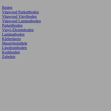
Böden
Vitawood Parkettboden
Vitawood Vinylboden
Vitawood Laminatboden
Parkettboden
Vinyl-/Designboden
Laminatboden
Klebesheets
Massivholzdiele
Linoleumboden
Korkboden
Zubehör