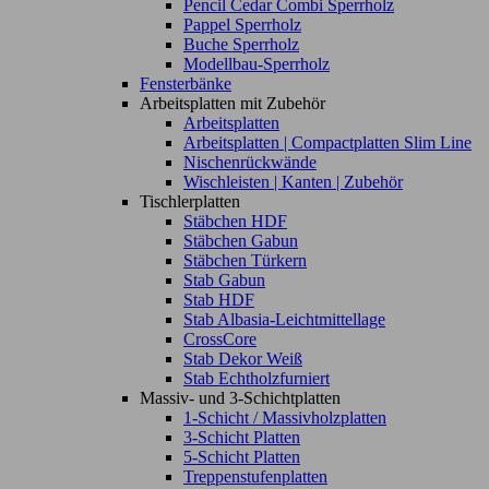
Pencil Cedar Combi Sperrholz
Pappel Sperrholz
Buche Sperrholz
Modellbau-Sperrholz
Fensterbänke
Arbeitsplatten mit Zubehör
Arbeitsplatten
Arbeitsplatten | Compactplatten Slim Line
Nischenrückwände
Wischleisten | Kanten | Zubehör
Tischlerplatten
Stäbchen HDF
Stäbchen Gabun
Stäbchen Türkern
Stab Gabun
Stab HDF
Stab Albasia-Leichtmittellage
CrossCore
Stab Dekor Weiß
Stab Echtholzfurniert
Massiv- und 3-Schichtplatten
1-Schicht / Massivholzplatten
3-Schicht Platten
5-Schicht Platten
Treppenstufenplatten