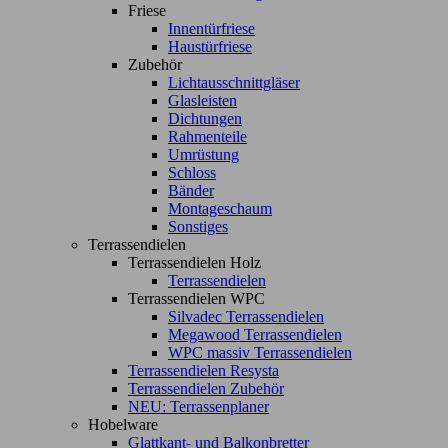
Friese
Innentürfriese
Haustürfriese
Zubehör
Lichtausschnittgläser
Glasleisten
Dichtungen
Rahmenteile
Umrüstung
Schloss
Bänder
Montageschaum
Sonstiges
Terrassendielen
Terrassendielen Holz
Terrassendielen
Terrassendielen WPC
Silvadec Terrassendielen
Megawood Terrassendielen
WPC massiv Terrassendielen
Terrassendielen Resysta
Terrassendielen Zubehör
NEU: Terrassenplaner
Hobelware
Glattkant- und Balkonbretter