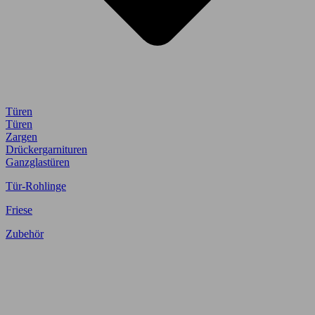
Türen
Türen
Zargen
Drückergarnituren
Ganzglastüren
Tür-Rohlinge
Friese
Zubehör