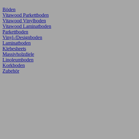
Böden
Vitawood Parkettboden
Vitawood Vinylboden
Vitawood Laminatboden
Parkettboden
Vinyl-/Designboden
Laminatboden
Klebesheets
Massivholzdiele
Linoleumboden
Korkboden
Zubehör