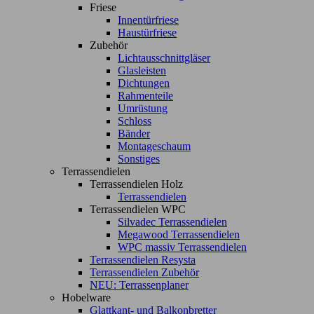
Friese
Innentürfriese
Haustürfriese
Zubehör
Lichtausschnittgläser
Glasleisten
Dichtungen
Rahmenteile
Umrüstung
Schloss
Bänder
Montageschaum
Sonstiges
Terrassendielen
Terrassendielen Holz
Terrassendielen
Terrassendielen WPC
Silvadec Terrassendielen
Megawood Terrassendielen
WPC massiv Terrassendielen
Terrassendielen Resysta
Terrassendielen Zubehör
NEU: Terrassenplaner
Hobelware
Glattkant- und Balkonbretter