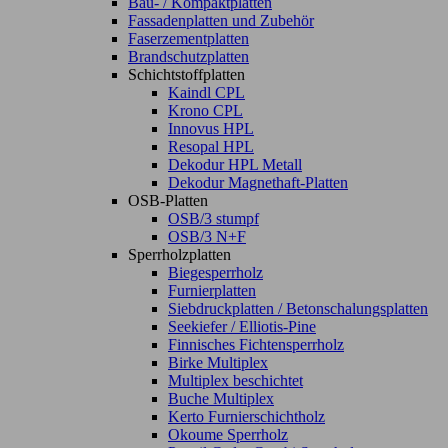
Bau- / Kompaktplatten
Fassadenplatten und Zubehör
Faserzementplatten
Brandschutzplatten
Schichtstoffplatten
Kaindl CPL
Krono CPL
Innovus HPL
Resopal HPL
Dekodur HPL Metall
Dekodur Magnethaft-Platten
OSB-Platten
OSB/3 stumpf
OSB/3 N+F
Sperrholzplatten
Biegesperrholz
Furnierplatten
Siebdruckplatten / Betonschalungsplatten
Seekiefer / Elliotis-Pine
Finnisches Fichtensperrholz
Birke Multiplex
Multiplex beschichtet
Buche Multiplex
Kerto Furnierschichtholz
Okoume Sperrholz