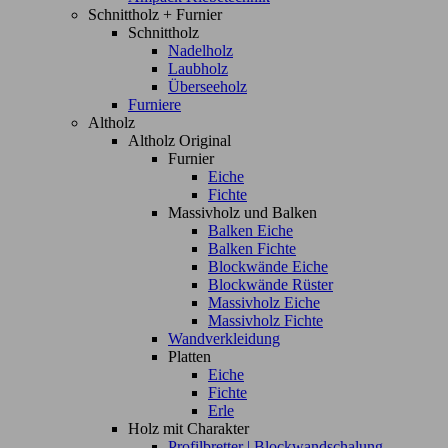
Schnittholz + Furnier
Schnittholz
Nadelholz
Laubholz
Überseeholz
Furniere
Altholz
Altholz Original
Furnier
Eiche
Fichte
Massivholz und Balken
Balken Eiche
Balken Fichte
Blockwände Eiche
Blockwände Rüster
Massivholz Eiche
Massivholz Fichte
Wandverkleidung
Platten
Eiche
Fichte
Erle
Holz mit Charakter
Profilbretter | Blockwandschalung