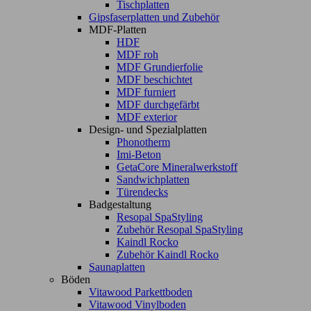
Tischplatten
Gipsfaserplatten und Zubehör
MDF-Platten
HDF
MDF roh
MDF Grundierfolie
MDF beschichtet
MDF furniert
MDF durchgefärbt
MDF exterior
Design- und Spezialplatten
Phonotherm
Imi-Beton
GetaCore Mineralwerkstoff
Sandwichplatten
Türendecks
Badgestaltung
Resopal SpaStyling
Zubehör Resopal SpaStyling
Kaindl Rocko
Zubehör Kaindl Rocko
Saunaplatten
Böden
Vitawood Parkettboden
Vitawood Vinylboden