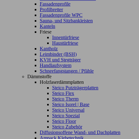
Fassadenprofile
Profilbretter
Fassadenprofile WPC
Sauna- und Sitzbankleisten
Kanteln
Friese
Innentürfriese
Haustürfriese
Kantholz
Leimbinder (BSH)
KVH und Stegträger
Handlaufsystem
Schneefangstangen / Pfähle
Dämmstoffe
Holzfaserdämmplatten
Steico Putzträgerplatten
Steico Flex
Steico Therm
Steico Isorel | Base
Steico Universal
Steico Spezial
Steico Floor
Steico Zubehör
Diffusionsoffene Wand- und Dachplatten
Ampack Klebetechnik