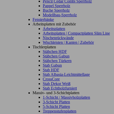
Pencil Cedar Combi Sperrholz
Pappel Sperrholz
Buche Sperrholz
Modellbau-Sperrholz
Fensterbänke
Arbeitsplatten mit Zubehör
Arbeitsplatten
Arbeitsplatten | Compactplatten Slim Line
Nischenrückwände
Wischleisten | Kanten | Zubehör
Tischlerplatten
Stäbchen HDF
Stäbchen Gabun
Stäbchen Türkern
Stab Gabun
Stab HDF
Stab Albasia-Leichtmittellage
CrossCore
Stab Dekor Weiß
Stab Echtholzfurniert
Massiv- und 3-Schichtplatten
1-Schicht / Massivholzplatten
3-Schicht Platten
5-Schicht Platten
Treppenstufenplatten