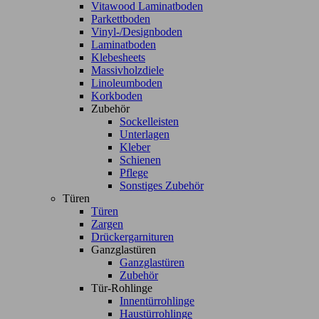
Vitawood Laminatboden
Parkettboden
Vinyl-/Designboden
Laminatboden
Klebesheets
Massivholzdiele
Linoleumboden
Korkboden
Zubehör
Sockelleisten
Unterlagen
Kleber
Schienen
Pflege
Sonstiges Zubehör
Türen
Türen
Zargen
Drückergarnituren
Ganzglastüren
Ganzglastüren
Zubehör
Tür-Rohlinge
Innentürrohlinge
Haustürrohlinge