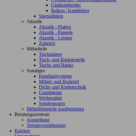
Glattkantbretter
Balken | Kanthölzer
Spezialitäten
Akustik
Akustik - Platten
Akustik - Paneele
Akustik - Leisten
Zubehör
Möbelteile
Tischplatten
Tisch- und Bankgestelle
Tische und Bänke
Sonstiges
Handlaufsysteme
Möbel- und Bodenöl
Dicht- und Klebetechnik
Granitsteine
Werbemittel
Sonderposten
Möbelfertigteile konfigurieren
Beratungszentrum
Ausstellung
Terminvereinbarung
Karriere