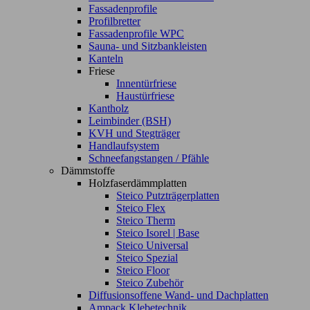
Fassadenprofile
Profilbretter
Fassadenprofile WPC
Sauna- und Sitzbankleisten
Kanteln
Friese
Innentürfriese
Haustürfriese
Kantholz
Leimbinder (BSH)
KVH und Stegträger
Handlaufsystem
Schneefangstangen / Pfähle
Dämmstoffe
Holzfaserdämmplatten
Steico Putzträgerplatten
Steico Flex
Steico Therm
Steico Isorel | Base
Steico Universal
Steico Spezial
Steico Floor
Steico Zubehör
Diffusionsoffene Wand- und Dachplatten
Ampack Klebetechnik