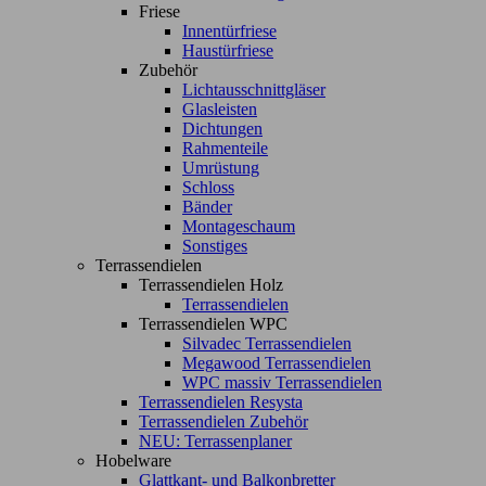
Friese
Innentürfriese
Haustürfriese
Zubehör
Lichtausschnittgläser
Glasleisten
Dichtungen
Rahmenteile
Umrüstung
Schloss
Bänder
Montageschaum
Sonstiges
Terrassendielen
Terrassendielen Holz
Terrassendielen
Terrassendielen WPC
Silvadec Terrassendielen
Megawood Terrassendielen
WPC massiv Terrassendielen
Terrassendielen Resysta
Terrassendielen Zubehör
NEU: Terrassenplaner
Hobelware
Glattkant- und Balkonbretter