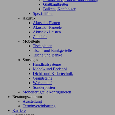
Glattkantbretter
Balken | Kanthölzer
Spezialitäten
Akustik
Akustik - Platten
Akustik - Paneele
Akustik - Leisten
Zubehör
Möbelteile
Tischplatten
Tisch- und Bankgestelle
Tische und Bänke
Sonstiges
Handlaufsysteme
Möbel- und Bodenöl
Dicht- und Klebetechnik
Granitsteine
Werbemittel
Sonderposten
Möbelfertigteile konfigurieren
Beratungszentrum
Ausstellung
Terminvereinbarung
Karriere