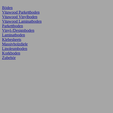
Böden
Vitawood Parkettboden
Vitawood Vinylboden
Vitawood Laminatboden
Parkettboden
Vinyl-/Designboden
Laminatboden
Klebesheets
Massivholzdiele
Linoleumboden
Korkboden
Zubehör