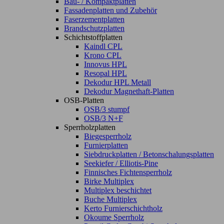
Bau- / Kompaktplatten
Fassadenplatten und Zubehör
Faserzementplatten
Brandschutzplatten
Schichtstoffplatten
Kaindl CPL
Krono CPL
Innovus HPL
Resopal HPL
Dekodur HPL Metall
Dekodur Magnethaft-Platten
OSB-Platten
OSB/3 stumpf
OSB/3 N+F
Sperrholzplatten
Biegesperrholz
Furnierplatten
Siebdruckplatten / Betonschalungsplatten
Seekiefer / Elliotis-Pine
Finnisches Fichtensperrholz
Birke Multiplex
Multiplex beschichtet
Buche Multiplex
Kerto Furnierschichtholz
Okoume Sperrholz