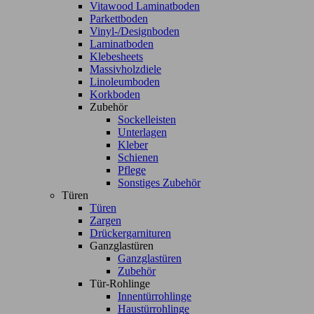
Vitawood Laminatboden
Parkettboden
Vinyl-/Designboden
Laminatboden
Klebesheets
Massivholzdiele
Linoleumboden
Korkboden
Zubehör
Sockelleisten
Unterlagen
Kleber
Schienen
Pflege
Sonstiges Zubehör
Türen
Türen
Zargen
Drückergarnituren
Ganzglastüren
Ganzglastüren
Zubehör
Tür-Rohlinge
Innentürrohlinge
Haustürrohlinge