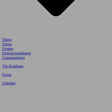
Türen
Türen
Zargen
Drückergarnituren
Ganzglastüren
Tür-Rohlinge
Friese
Zubehör