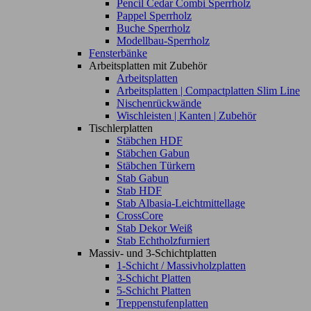
Pencil Cedar Combi Sperrholz
Pappel Sperrholz
Buche Sperrholz
Modellbau-Sperrholz
Fensterbänke
Arbeitsplatten mit Zubehör
Arbeitsplatten
Arbeitsplatten | Compactplatten Slim Line
Nischenrückwände
Wischleisten | Kanten | Zubehör
Tischlerplatten
Stäbchen HDF
Stäbchen Gabun
Stäbchen Türkern
Stab Gabun
Stab HDF
Stab Albasia-Leichtmittellage
CrossCore
Stab Dekor Weiß
Stab Echtholzfurniert
Massiv- und 3-Schichtplatten
1-Schicht / Massivholzplatten
3-Schicht Platten
5-Schicht Platten
Treppenstufenplatten