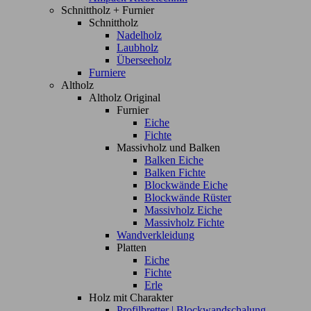
Schnittholz + Furnier
Schnittholz
Nadelholz
Laubholz
Überseeholz
Furniere
Altholz
Altholz Original
Furnier
Eiche
Fichte
Massivholz und Balken
Balken Eiche
Balken Fichte
Blockwände Eiche
Blockwände Rüster
Massivholz Eiche
Massivholz Fichte
Wandverkleidung
Platten
Eiche
Fichte
Erle
Holz mit Charakter
Profilbretter | Blockwandschalung