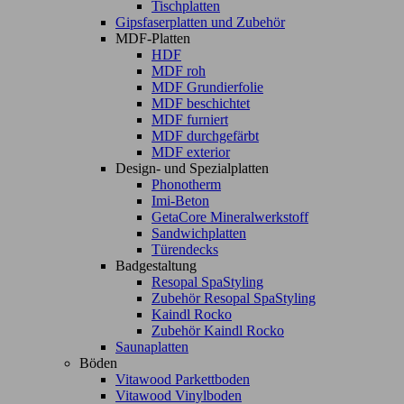
Tischplatten
Gipsfaserplatten und Zubehör
MDF-Platten
HDF
MDF roh
MDF Grundierfolie
MDF beschichtet
MDF furniert
MDF durchgefärbt
MDF exterior
Design- und Spezialplatten
Phonotherm
Imi-Beton
GetaCore Mineralwerkstoff
Sandwichplatten
Türendecks
Badgestaltung
Resopal SpaStyling
Zubehör Resopal SpaStyling
Kaindl Rocko
Zubehör Kaindl Rocko
Saunaplatten
Böden
Vitawood Parkettboden
Vitawood Vinylboden