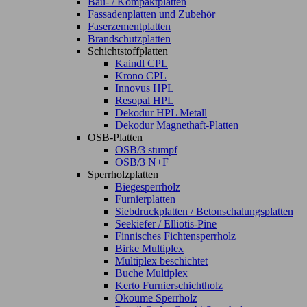
Bau- / Kompaktplatten
Fassadenplatten und Zubehör
Faserzementplatten
Brandschutzplatten
Schichtstoffplatten
Kaindl CPL
Krono CPL
Innovus HPL
Resopal HPL
Dekodur HPL Metall
Dekodur Magnethaft-Platten
OSB-Platten
OSB/3 stumpf
OSB/3 N+F
Sperrholzplatten
Biegesperrholz
Furnierplatten
Siebdruckplatten / Betonschalungsplatten
Seekiefer / Elliotis-Pine
Finnisches Fichtensperrholz
Birke Multiplex
Multiplex beschichtet
Buche Multiplex
Kerto Furnierschichtholz
Okoume Sperrholz