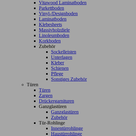
Vitawood Laminatboden
Parkettboden
Vinyl-/Designboden
Laminatboden
Klebesheets
Massivholzdiele
Linoleumboden
Korkboden
Zubehör
Sockelleisten
Unterlagen
Kleber
Schienen
Pflege
Sonstiges Zubehör
Türen
Türen
Zargen
Drückergarnituren
Ganzglastüren
Ganzglastüren
Zubehör
Tür-Rohlinge
Innentürrohlinge
Haustürrohlinge