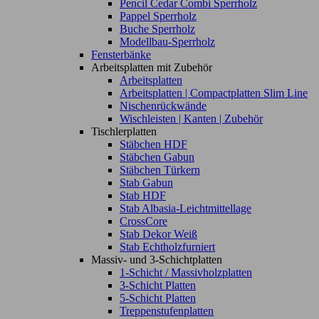
Pencil Cedar Combi Sperrholz
Pappel Sperrholz
Buche Sperrholz
Modellbau-Sperrholz
Fensterbänke
Arbeitsplatten mit Zubehör
Arbeitsplatten
Arbeitsplatten | Compactplatten Slim Line
Nischenrückwände
Wischleisten | Kanten | Zubehör
Tischlerplatten
Stäbchen HDF
Stäbchen Gabun
Stäbchen Türkern
Stab Gabun
Stab HDF
Stab Albasia-Leichtmittellage
CrossCore
Stab Dekor Weiß
Stab Echtholzfurniert
Massiv- und 3-Schichtplatten
1-Schicht / Massivholzplatten
3-Schicht Platten
5-Schicht Platten
Treppenstufenplatten