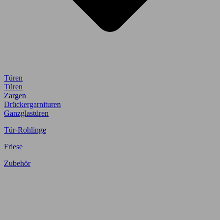
Türen
Türen
Zargen
Drückergarnituren
Ganzglastüren
Tür-Rohlinge
Friese
Zubehör