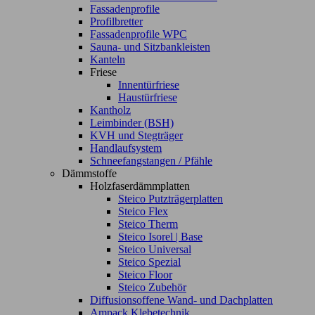
Fassadenprofile
Profilbretter
Fassadenprofile WPC
Sauna- und Sitzbankleisten
Kanteln
Friese
Innentürfriese
Haustürfriese
Kantholz
Leimbinder (BSH)
KVH und Stegträger
Handlaufsystem
Schneefangstangen / Pfähle
Dämmstoffe
Holzfaserdämmplatten
Steico Putzträgerplatten
Steico Flex
Steico Therm
Steico Isorel | Base
Steico Universal
Steico Spezial
Steico Floor
Steico Zubehör
Diffusionsoffene Wand- und Dachplatten
Ampack Klebetechnik