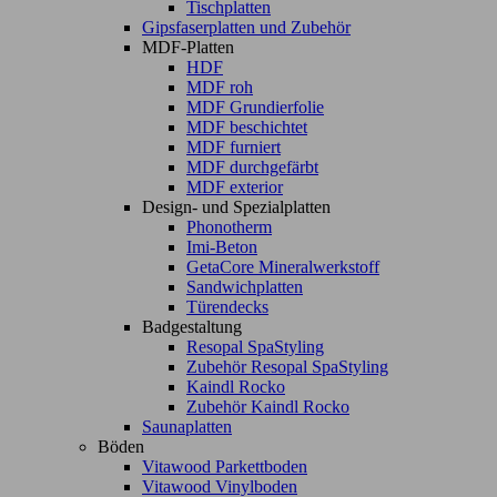
Tischplatten
Gipsfaserplatten und Zubehör
MDF-Platten
HDF
MDF roh
MDF Grundierfolie
MDF beschichtet
MDF furniert
MDF durchgefärbt
MDF exterior
Design- und Spezialplatten
Phonotherm
Imi-Beton
GetaCore Mineralwerkstoff
Sandwichplatten
Türendecks
Badgestaltung
Resopal SpaStyling
Zubehör Resopal SpaStyling
Kaindl Rocko
Zubehör Kaindl Rocko
Saunaplatten
Böden
Vitawood Parkettboden
Vitawood Vinylboden