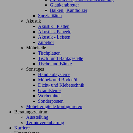
Glattkantbretter
Balken | Kanthölzer
Spezialitäten
Akustik
Akustik - Platten
Akustik - Paneele
Akustik - Leisten
Zubehör
Möbelteile
Tischplatten
Tisch- und Bankgestelle
Tische und Bänke
Sonstiges
Handlaufsysteme
Möbel- und Bodenöl
Dicht- und Klebetechnik
Granitsteine
Werbemittel
Sonderposten
Möbelfertigteile konfigurieren
Beratungszentrum
Ausstellung
Terminvereinbarung
Karriere