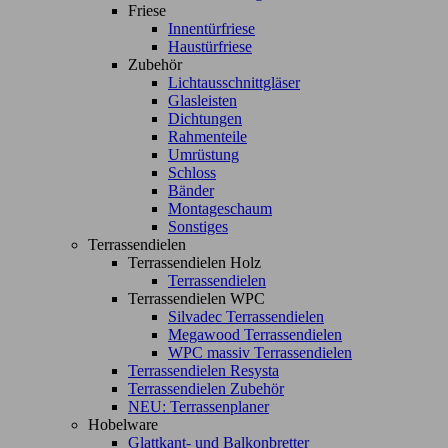
Friese
Innentürfriese
Haustürfriese
Zubehör
Lichtausschnittgläser
Glasleisten
Dichtungen
Rahmenteile
Umrüstung
Schloss
Bänder
Montageschaum
Sonstiges
Terrassendielen
Terrassendielen Holz
Terrassendielen
Terrassendielen WPC
Silvadec Terrassendielen
Megawood Terrassendielen
WPC massiv Terrassendielen
Terrassendielen Resysta
Terrassendielen Zubehör
NEU: Terrassenplaner
Hobelware
Glattkant- und Balkonbretter