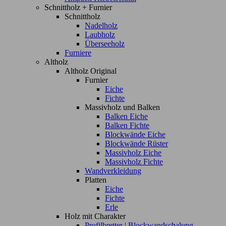
Schnittholz + Furnier
Schnittholz
Nadelholz
Laubholz
Überseeholz
Furniere
Altholz
Altholz Original
Furnier
Eiche
Fichte
Massivholz und Balken
Balken Eiche
Balken Fichte
Blockwände Eiche
Blockwände Rüster
Massivholz Eiche
Massivholz Fichte
Wandverkleidung
Platten
Eiche
Fichte
Erle
Holz mit Charakter
Profilbretter | Blockwandschalung