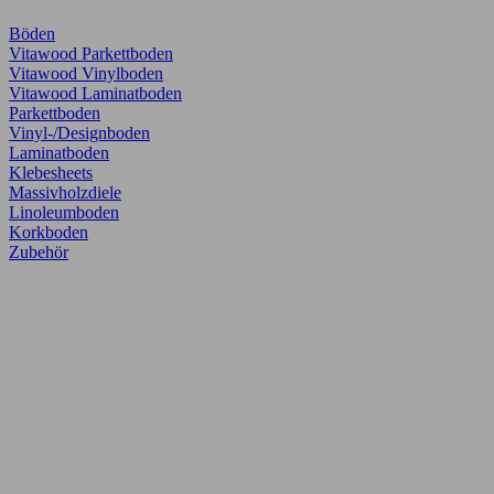
Böden
Vitawood Parkettboden
Vitawood Vinylboden
Vitawood Laminatboden
Parkettboden
Vinyl-/Designboden
Laminatboden
Klebesheets
Massivholzdiele
Linoleumboden
Korkboden
Zubehör