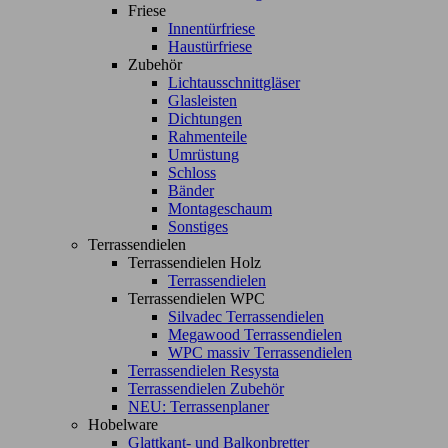
Friese
Innentürfriese
Haustürfriese
Zubehör
Lichtausschnittgläser
Glasleisten
Dichtungen
Rahmenteile
Umrüstung
Schloss
Bänder
Montageschaum
Sonstiges
Terrassendielen
Terrassendielen Holz
Terrassendielen
Terrassendielen WPC
Silvadec Terrassendielen
Megawood Terrassendielen
WPC massiv Terrassendielen
Terrassendielen Resysta
Terrassendielen Zubehör
NEU: Terrassenplaner
Hobelware
Glattkant- und Balkonbretter