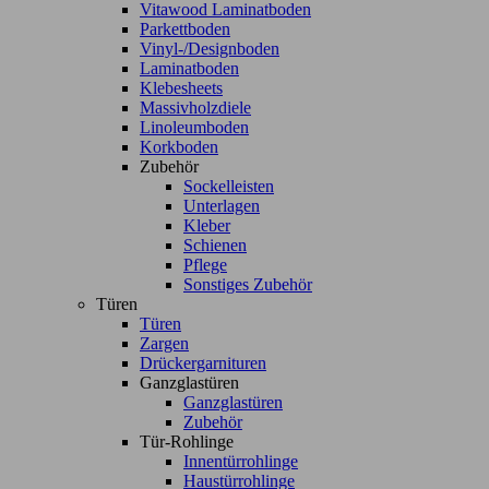
Vitawood Laminatboden
Parkettboden
Vinyl-/Designboden
Laminatboden
Klebesheets
Massivholzdiele
Linoleumboden
Korkboden
Zubehör
Sockelleisten
Unterlagen
Kleber
Schienen
Pflege
Sonstiges Zubehör
Türen
Türen
Zargen
Drückergarnituren
Ganzglastüren
Ganzglastüren
Zubehör
Tür-Rohlinge
Innentürrohlinge
Haustürrohlinge