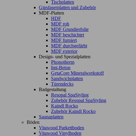
Tischplatten
Gipsfaserplatten und Zubehör
MDF-Platten
HDF
MDF roh
MDF Grundierfolie
MDF beschichtet
MDF furniert
MDF durchgefärbt
MDF exterior
Design- und Spezialplatten
Phonotherm
Imi-Beton
GetaCore Mineralwerkstoff
Sandwichplatten
Türendecks
Badgestaltung
Resopal SpaStyling
Zubehör Resopal SpaStyling
Kaindl Rocko
Zubehör Kaindl Rocko
Saunaplatten
Böden
Vitawood Parkettboden
Vitawood Vinylboden