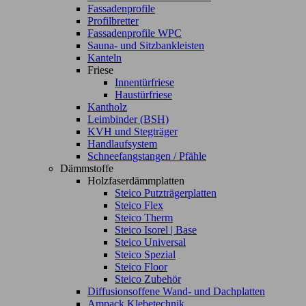
Fassadenprofile
Profilbretter
Fassadenprofile WPC
Sauna- und Sitzbankleisten
Kanteln
Friese
Innentürfriese
Haustürfriese
Kantholz
Leimbinder (BSH)
KVH und Stegträger
Handlaufsystem
Schneefangstangen / Pfähle
Dämmstoffe
Holzfaserdämmplatten
Steico Putzträgerplatten
Steico Flex
Steico Therm
Steico Isorel | Base
Steico Universal
Steico Spezial
Steico Floor
Steico Zubehör
Diffusionsoffene Wand- und Dachplatten
Ampack Klebetechnik