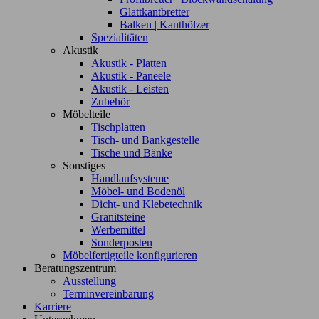
Glattkantbretter
Balken | Kanthölzer
Spezialitäten
Akustik
Akustik - Platten
Akustik - Paneele
Akustik - Leisten
Zubehör
Möbelteile
Tischplatten
Tisch- und Bankgestelle
Tische und Bänke
Sonstiges
Handlaufsysteme
Möbel- und Bodenöl
Dicht- und Klebetechnik
Granitsteine
Werbemittel
Sonderposten
Möbelfertigteile konfigurieren
Beratungszentrum
Ausstellung
Terminvereinbarung
Karriere