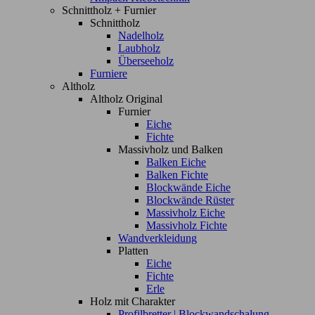
Schnittholz + Furnier
Schnittholz
Nadelholz
Laubholz
Überseeholz
Furniere
Altholz
Altholz Original
Furnier
Eiche
Fichte
Massivholz und Balken
Balken Eiche
Balken Fichte
Blockwände Eiche
Blockwände Rüster
Massivholz Eiche
Massivholz Fichte
Wandverkleidung
Platten
Eiche
Fichte
Erle
Holz mit Charakter
Profilbretter | Blockwandschalung