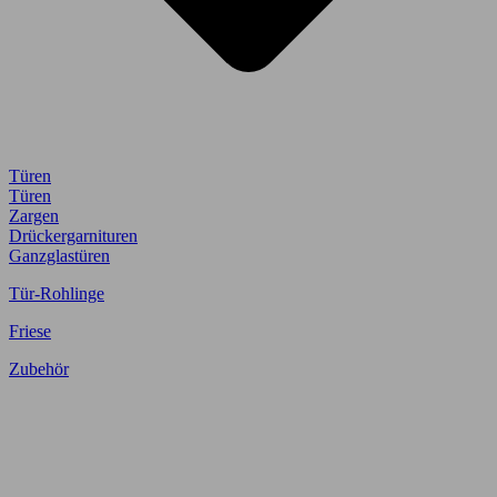
Türen
Türen
Zargen
Drückergarnituren
Ganzglastüren
Tür-Rohlinge
Friese
Zubehör