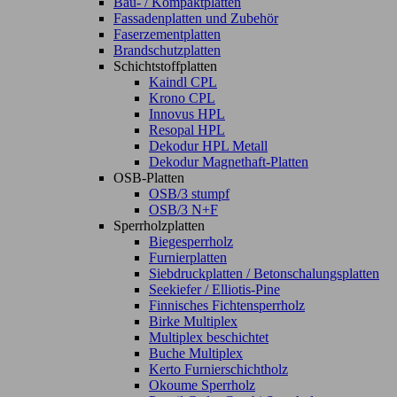
Bau- / Kompaktplatten
Fassadenplatten und Zubehör
Faserzementplatten
Brandschutzplatten
Schichtstoffplatten
Kaindl CPL
Krono CPL
Innovus HPL
Resopal HPL
Dekodur HPL Metall
Dekodur Magnethaft-Platten
OSB-Platten
OSB/3 stumpf
OSB/3 N+F
Sperrholzplatten
Biegesperrholz
Furnierplatten
Siebdruckplatten / Betonschalungsplatten
Seekiefer / Elliotis-Pine
Finnisches Fichtensperrholz
Birke Multiplex
Multiplex beschichtet
Buche Multiplex
Kerto Furnierschichtholz
Okoume Sperrholz