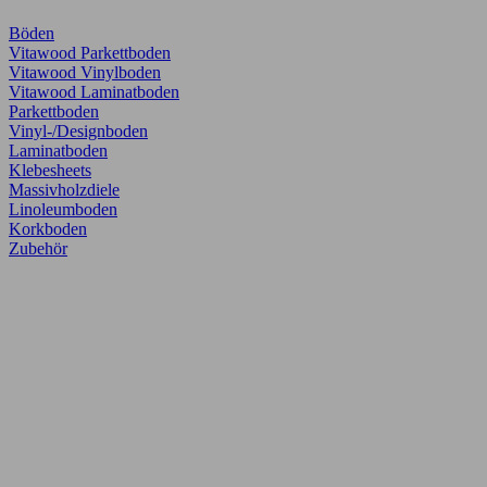
Böden
Vitawood Parkettboden
Vitawood Vinylboden
Vitawood Laminatboden
Parkettboden
Vinyl-/Designboden
Laminatboden
Klebesheets
Massivholzdiele
Linoleumboden
Korkboden
Zubehör