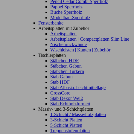
Pencil Cedar Combi Sperrholz
Pappel Sperrholz
Buche Sperrholz
Modellbau-Sperrholz
Fensterbänke
Arbeitsplatten mit Zubehör
Arbeitsplatten
Arbeitsplatten | Compactplatten Slim Line
Nischenrückwände
Wischleisten | Kanten | Zubehör
Tischlerplatten
Stäbchen HDF
Stäbchen Gabun
Stäbchen Türkern
Stab Gabun
Stab HDF
Stab Albasia-Leichtmittellage
CrossCore
Stab Dekor Weiß
Stab Echtholzfurniert
Massiv- und 3-Schichtplatten
1-Schicht / Massivholzplatten
3-Schicht Platten
5-Schicht Platten
Treppenstufenplatten