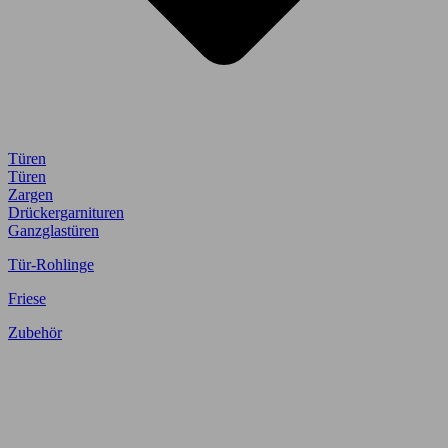
Türen
Türen
Zargen
Drückergarnituren
Ganzglastüren
Tür-Rohlinge
Friese
Zubehör