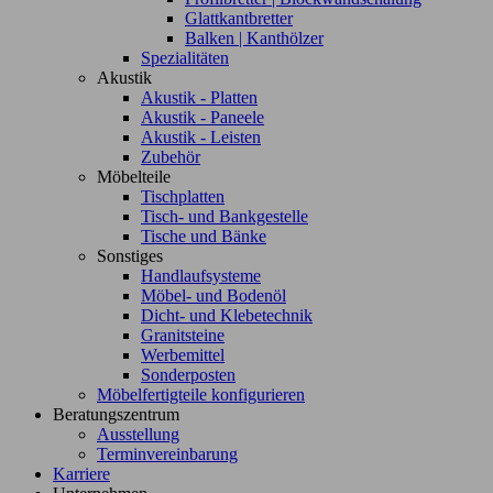
Glattkantbretter
Balken | Kanthölzer
Spezialitäten
Akustik
Akustik - Platten
Akustik - Paneele
Akustik - Leisten
Zubehör
Möbelteile
Tischplatten
Tisch- und Bankgestelle
Tische und Bänke
Sonstiges
Handlaufsysteme
Möbel- und Bodenöl
Dicht- und Klebetechnik
Granitsteine
Werbemittel
Sonderposten
Möbelfertigteile konfigurieren
Beratungszentrum
Ausstellung
Terminvereinbarung
Karriere