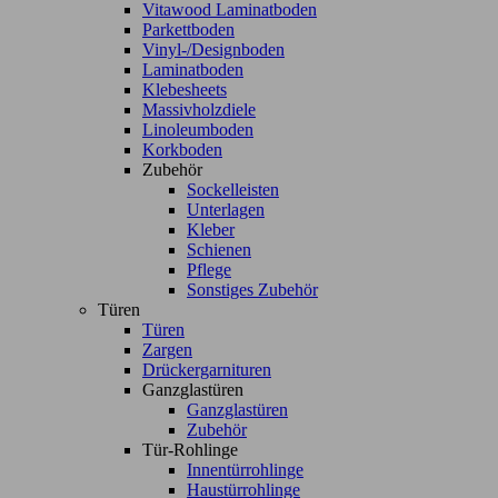
Vitawood Laminatboden
Parkettboden
Vinyl-/Designboden
Laminatboden
Klebesheets
Massivholzdiele
Linoleumboden
Korkboden
Zubehör
Sockelleisten
Unterlagen
Kleber
Schienen
Pflege
Sonstiges Zubehör
Türen
Türen
Zargen
Drückergarnituren
Ganzglastüren
Ganzglastüren
Zubehör
Tür-Rohlinge
Innentürrohlinge
Haustürrohlinge