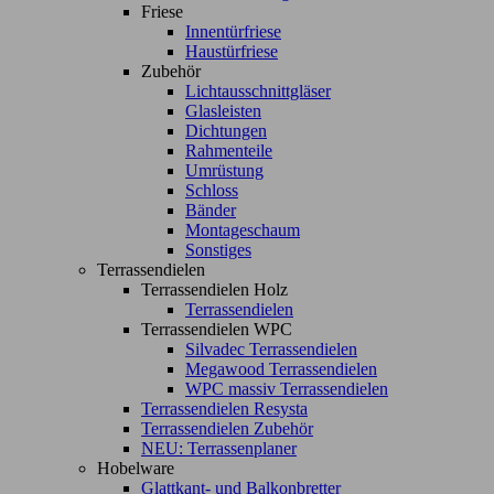
Friese
Innentürfriese
Haustürfriese
Zubehör
Lichtausschnittgläser
Glasleisten
Dichtungen
Rahmenteile
Umrüstung
Schloss
Bänder
Montageschaum
Sonstiges
Terrassendielen
Terrassendielen Holz
Terrassendielen
Terrassendielen WPC
Silvadec Terrassendielen
Megawood Terrassendielen
WPC massiv Terrassendielen
Terrassendielen Resysta
Terrassendielen Zubehör
NEU: Terrassenplaner
Hobelware
Glattkant- und Balkonbretter