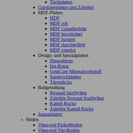
Tischplatten
Gipsfaserplatten und Zubehör
MDF-Platten
HDF
MDF roh
MDF Grundierfolie
MDF beschichtet
MDF furniert
MDF durchgefärbt
MDF exterior
Design- und Spezialplatten
Phonotherm
Imi-Beton
GetaCore Mineralwerkstoff
Sandwichplatten
Türendecks
Badgestaltung
Resopal SpaStyling
Zubehör Resopal SpaStyling
Kaindl Rocko
Zubehör Kaindl Rocko
Saunaplatten
Böden
Vitawood Parkettboden
Vitawood Vinylboden