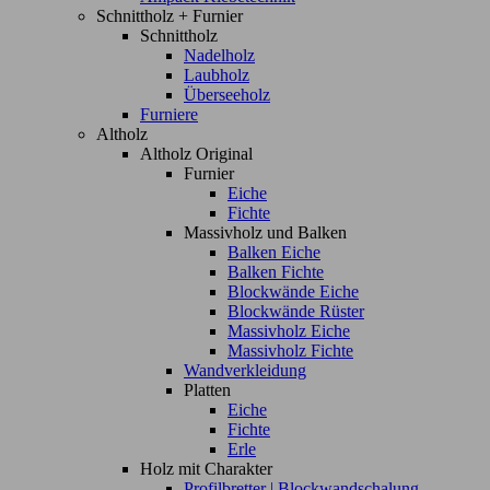
Schnittholz + Furnier
Schnittholz
Nadelholz
Laubholz
Überseeholz
Furniere
Altholz
Altholz Original
Furnier
Eiche
Fichte
Massivholz und Balken
Balken Eiche
Balken Fichte
Blockwände Eiche
Blockwände Rüster
Massivholz Eiche
Massivholz Fichte
Wandverkleidung
Platten
Eiche
Fichte
Erle
Holz mit Charakter
Profilbretter | Blockwandschalung