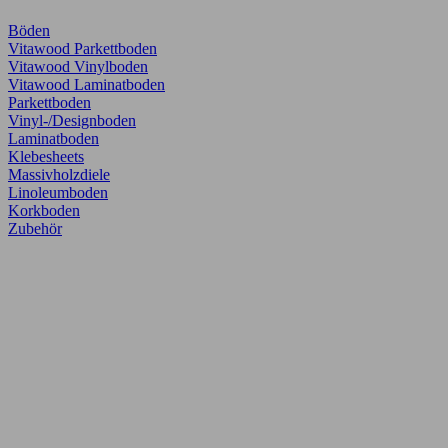
Böden
Vitawood Parkettboden
Vitawood Vinylboden
Vitawood Laminatboden
Parkettboden
Vinyl-/Designboden
Laminatboden
Klebesheets
Massivholzdiele
Linoleumboden
Korkboden
Zubehör