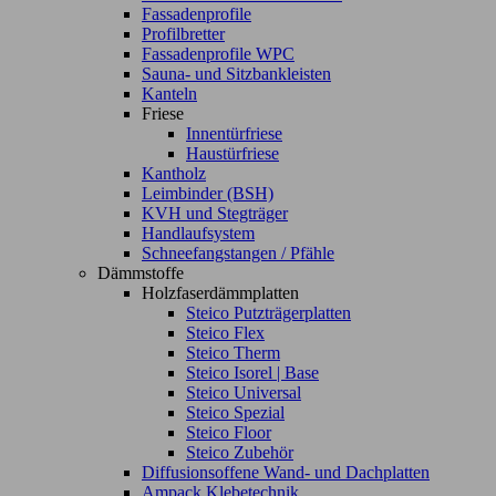
Fassadenprofile
Profilbretter
Fassadenprofile WPC
Sauna- und Sitzbankleisten
Kanteln
Friese
Innentürfriese
Haustürfriese
Kantholz
Leimbinder (BSH)
KVH und Stegträger
Handlaufsystem
Schneefangstangen / Pfähle
Dämmstoffe
Holzfaserdämmplatten
Steico Putzträgerplatten
Steico Flex
Steico Therm
Steico Isorel | Base
Steico Universal
Steico Spezial
Steico Floor
Steico Zubehör
Diffusionsoffene Wand- und Dachplatten
Ampack Klebetechnik