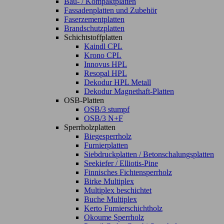
Bau- / Kompaktplatten
Fassadenplatten und Zubehör
Faserzementplatten
Brandschutzplatten
Schichtstoffplatten
Kaindl CPL
Krono CPL
Innovus HPL
Resopal HPL
Dekodur HPL Metall
Dekodur Magnethaft-Platten
OSB-Platten
OSB/3 stumpf
OSB/3 N+F
Sperrholzplatten
Biegesperrholz
Furnierplatten
Siebdruckplatten / Betonschalungsplatten
Seekiefer / Elliotis-Pine
Finnisches Fichtensperrholz
Birke Multiplex
Multiplex beschichtet
Buche Multiplex
Kerto Furnierschichtholz
Okoume Sperrholz