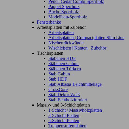
Pencil Cedar Combi Sperrholz
Pappel Sperrholz
Buche Sperrholz
Modellbau-Sperrholz
Fensterbänke
Arbeitsplatten mit Zubehör
Arbeitsplatten
Arbeitsplatten | Compactplatten Slim Line
Nischenrückwände
Wischleisten | Kanten | Zubehör
Tischlerplatten
Stäbchen HDF
Stäbchen Gabun
Stäbchen Türkern
Stab Gabun
Stab HDF
Stab Albasia-Leichtmittellage
CrossCore
Stab Dekor Weiß
Stab Echtholzfurniert
Massiv- und 3-Schichtplatten
1-Schicht / Massivholzplatten
3-Schicht Platten
5-Schicht Platten
Treppenstufenplatten