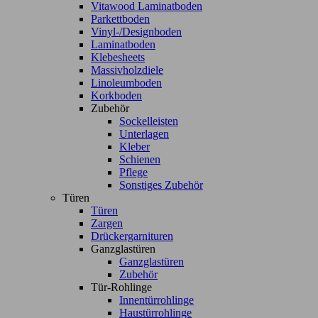
Vitawood Laminatboden
Parkettboden
Vinyl-/Designboden
Laminatboden
Klebesheets
Massivholzdiele
Linoleumboden
Korkboden
Zubehör
Sockelleisten
Unterlagen
Kleber
Schienen
Pflege
Sonstiges Zubehör
Türen
Türen
Zargen
Drückergarnituren
Ganzglastüren
Ganzglastüren
Zubehör
Tür-Rohlinge
Innentürrohlinge
Haustürrohlinge