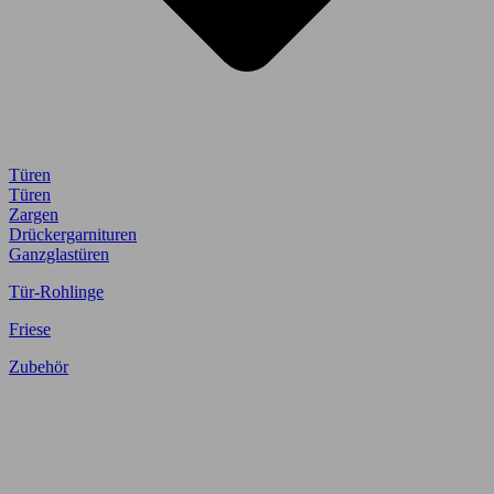
Türen
Türen
Zargen
Drückergarnituren
Ganzglastüren
Tür-Rohlinge
Friese
Zubehör