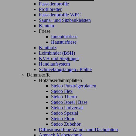
Fassadenprofile
Profilbretter
Fassadenprofile WPC
Sauna- und Sitzbankleisten
Kanteln
Friese
Innentürfriese
Haustürfriese
Kantholz
Leimbinder (BSH)
KVH und Stegträger
Handlaufsystem
Schneefangstangen / Pfähle
Dämmstoffe
Holzfaserdämmplatten
Steico Putzträgerplatten
Steico Flex
Steico Therm
Steico Isorel | Base
Steico Universal
Steico Spezial
Steico Floor
Steico Zubehör
Diffusionsoffene Wand- und Dachplatten
Ampack Klebetechnik