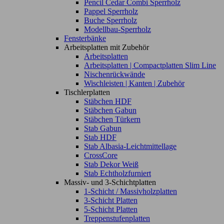
Pencil Cedar Combi Sperrholz
Pappel Sperrholz
Buche Sperrholz
Modellbau-Sperrholz
Fensterbänke
Arbeitsplatten mit Zubehör
Arbeitsplatten
Arbeitsplatten | Compactplatten Slim Line
Nischenrückwände
Wischleisten | Kanten | Zubehör
Tischlerplatten
Stäbchen HDF
Stäbchen Gabun
Stäbchen Türkern
Stab Gabun
Stab HDF
Stab Albasia-Leichtmittellage
CrossCore
Stab Dekor Weiß
Stab Echtholzfurniert
Massiv- und 3-Schichtplatten
1-Schicht / Massivholzplatten
3-Schicht Platten
5-Schicht Platten
Treppenstufenplatten