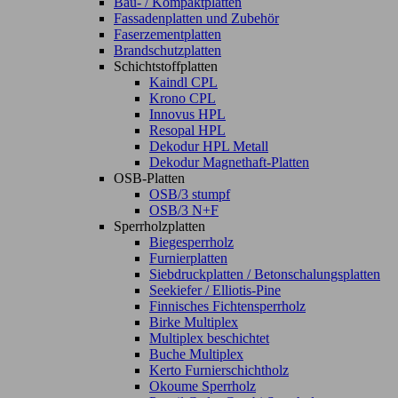
Bau- / Kompaktplatten
Fassadenplatten und Zubehör
Faserzementplatten
Brandschutzplatten
Schichtstoffplatten
Kaindl CPL
Krono CPL
Innovus HPL
Resopal HPL
Dekodur HPL Metall
Dekodur Magnethaft-Platten
OSB-Platten
OSB/3 stumpf
OSB/3 N+F
Sperrholzplatten
Biegesperrholz
Furnierplatten
Siebdruckplatten / Betonschalungsplatten
Seekiefer / Elliotis-Pine
Finnisches Fichtensperrholz
Birke Multiplex
Multiplex beschichtet
Buche Multiplex
Kerto Furnierschichtholz
Okoume Sperrholz