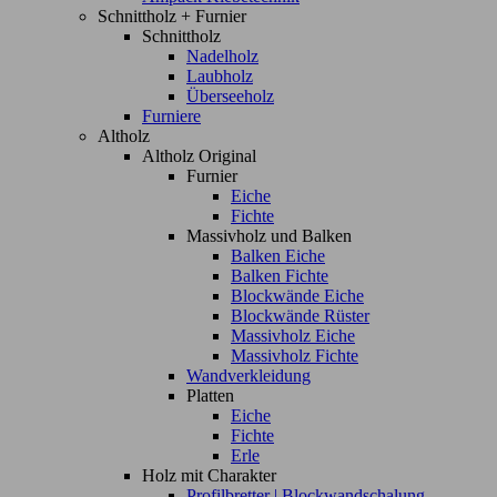
Schnittholz + Furnier
Schnittholz
Nadelholz
Laubholz
Überseeholz
Furniere
Altholz
Altholz Original
Furnier
Eiche
Fichte
Massivholz und Balken
Balken Eiche
Balken Fichte
Blockwände Eiche
Blockwände Rüster
Massivholz Eiche
Massivholz Fichte
Wandverkleidung
Platten
Eiche
Fichte
Erle
Holz mit Charakter
Profilbretter | Blockwandschalung