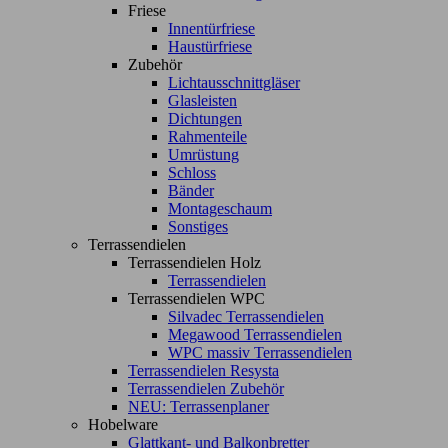
Friese
Innentürfriese
Haustürfriese
Zubehör
Lichtausschnittgläser
Glasleisten
Dichtungen
Rahmenteile
Umrüstung
Schloss
Bänder
Montageschaum
Sonstiges
Terrassendielen
Terrassendielen Holz
Terrassendielen
Terrassendielen WPC
Silvadec Terrassendielen
Megawood Terrassendielen
WPC massiv Terrassendielen
Terrassendielen Resysta
Terrassendielen Zubehör
NEU: Terrassenplaner
Hobelware
Glattkant- und Balkonbretter