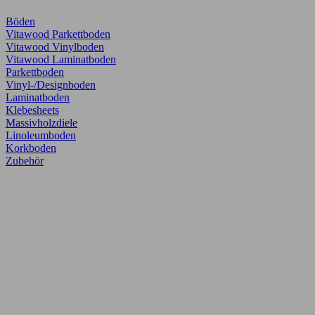
Böden
Vitawood Parkettboden
Vitawood Vinylboden
Vitawood Laminatboden
Parkettboden
Vinyl-/Designboden
Laminatboden
Klebesheets
Massivholzdiele
Linoleumboden
Korkboden
Zubehör