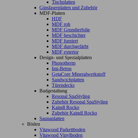
Tischplatten
Gipsfaserplatten und Zubehör
MDF-Platten
HDF
MDF roh
MDF Grundierfolie
MDF beschichtet
MDF furniert
MDF durchgefärbt
MDF exterior
Design- und Spezialplatten
Phonotherm
Imi-Beton
GetaCore Mineralwerkstoff
Sandwichplatten
Türendecks
Badgestaltung
Resopal SpaStyling
Zubehör Resopal SpaStyling
Kaindl Rocko
Zubehör Kaindl Rocko
Saunaplatten
Böden
Vitawood Parkettboden
Vitawood Vinylboden