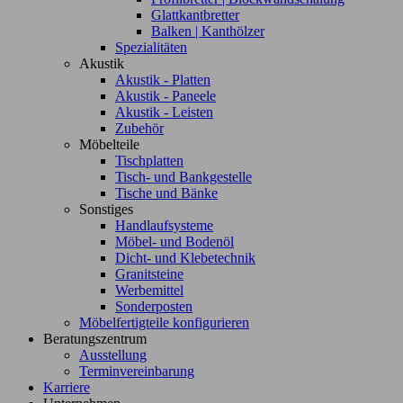
Glattkantbretter
Balken | Kanthölzer
Spezialitäten
Akustik
Akustik - Platten
Akustik - Paneele
Akustik - Leisten
Zubehör
Möbelteile
Tischplatten
Tisch- und Bankgestelle
Tische und Bänke
Sonstiges
Handlaufsysteme
Möbel- und Bodenöl
Dicht- und Klebetechnik
Granitsteine
Werbemittel
Sonderposten
Möbelfertigteile konfigurieren
Beratungszentrum
Ausstellung
Terminvereinbarung
Karriere