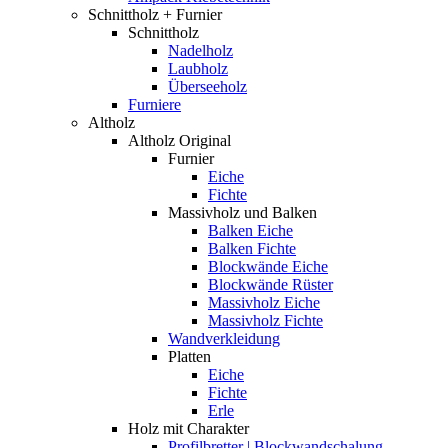
Schnittholz + Furnier
Schnittholz
Nadelholz
Laubholz
Überseeholz
Furniere
Altholz
Altholz Original
Furnier
Eiche
Fichte
Massivholz und Balken
Balken Eiche
Balken Fichte
Blockwände Eiche
Blockwände Rüster
Massivholz Eiche
Massivholz Fichte
Wandverkleidung
Platten
Eiche
Fichte
Erle
Holz mit Charakter
Profilbretter | Blockwandschalung