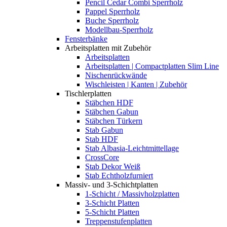
Pencil Cedar Combi Sperrholz
Pappel Sperrholz
Buche Sperrholz
Modellbau-Sperrholz
Fensterbänke
Arbeitsplatten mit Zubehör
Arbeitsplatten
Arbeitsplatten | Compactplatten Slim Line
Nischenrückwände
Wischleisten | Kanten | Zubehör
Tischlerplatten
Stäbchen HDF
Stäbchen Gabun
Stäbchen Türkern
Stab Gabun
Stab HDF
Stab Albasia-Leichtmittellage
CrossCore
Stab Dekor Weiß
Stab Echtholzfurniert
Massiv- und 3-Schichtplatten
1-Schicht / Massivholzplatten
3-Schicht Platten
5-Schicht Platten
Treppenstufenplatten