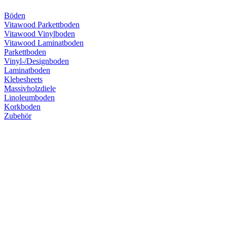
Böden
Vitawood Parkettboden
Vitawood Vinylboden
Vitawood Laminatboden
Parkettboden
Vinyl-/Designboden
Laminatboden
Klebesheets
Massivholzdiele
Linoleumboden
Korkboden
Zubehör