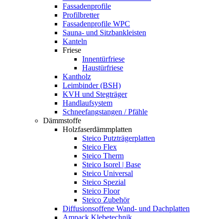
Fassadenprofile
Profilbretter
Fassadenprofile WPC
Sauna- und Sitzbankleisten
Kanteln
Friese
Innentürfriese
Haustürfriese
Kantholz
Leimbinder (BSH)
KVH und Stegträger
Handlaufsystem
Schneefangstangen / Pfähle
Dämmstoffe
Holzfaserdämmplatten
Steico Putzträgerplatten
Steico Flex
Steico Therm
Steico Isorel | Base
Steico Universal
Steico Spezial
Steico Floor
Steico Zubehör
Diffusionsoffene Wand- und Dachplatten
Ampack Klebetechnik