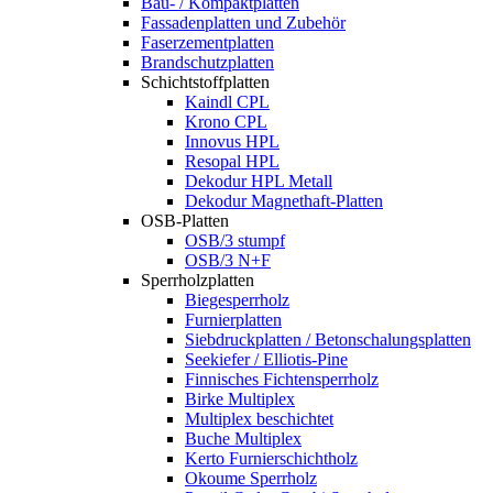
Bau- / Kompaktplatten
Fassadenplatten und Zubehör
Faserzementplatten
Brandschutzplatten
Schichtstoffplatten
Kaindl CPL
Krono CPL
Innovus HPL
Resopal HPL
Dekodur HPL Metall
Dekodur Magnethaft-Platten
OSB-Platten
OSB/3 stumpf
OSB/3 N+F
Sperrholzplatten
Biegesperrholz
Furnierplatten
Siebdruckplatten / Betonschalungsplatten
Seekiefer / Elliotis-Pine
Finnisches Fichtensperrholz
Birke Multiplex
Multiplex beschichtet
Buche Multiplex
Kerto Furnierschichtholz
Okoume Sperrholz