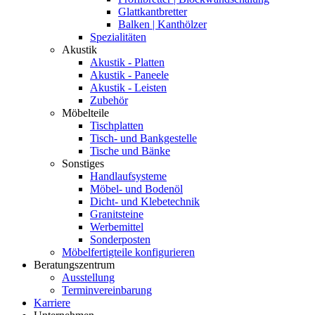
Glattkantbretter
Balken | Kanthölzer
Spezialitäten
Akustik
Akustik - Platten
Akustik - Paneele
Akustik - Leisten
Zubehör
Möbelteile
Tischplatten
Tisch- und Bankgestelle
Tische und Bänke
Sonstiges
Handlaufsysteme
Möbel- und Bodenöl
Dicht- und Klebetechnik
Granitsteine
Werbemittel
Sonderposten
Möbelfertigteile konfigurieren
Beratungszentrum
Ausstellung
Terminvereinbarung
Karriere