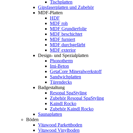
Tischplatten
Gipsfaserplatten und Zubehör
MDF-Platten
HDF
MDF roh
MDF Grundierfolie
MDF beschichtet
MDF furniert
MDF durchgefärbt
MDF exterior
Design- und Spezialplatten
Phonotherm
Imi-Beton
GetaCore Mineralwerkstoff
Sandwichplatten
Türendecks
Badgestaltung
Resopal SpaStyling
Zubehör Resopal SpaStyling
Kaindl Rocko
Zubehör Kaindl Rocko
Saunaplatten
Böden
Vitawood Parkettboden
Vitawood Vinylboden