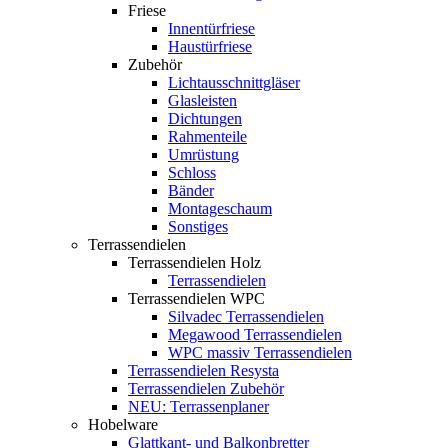
Friese
Innentürfriese
Haustürfriese
Zubehör
Lichtausschnittgläser
Glasleisten
Dichtungen
Rahmenteile
Umrüstung
Schloss
Bänder
Montageschaum
Sonstiges
Terrassendielen
Terrassendielen Holz
Terrassendielen
Terrassendielen WPC
Silvadec Terrassendielen
Megawood Terrassendielen
WPC massiv Terrassendielen
Terrassendielen Resysta
Terrassendielen Zubehör
NEU: Terrassenplaner
Hobelware
Glattkant- und Balkonbretter