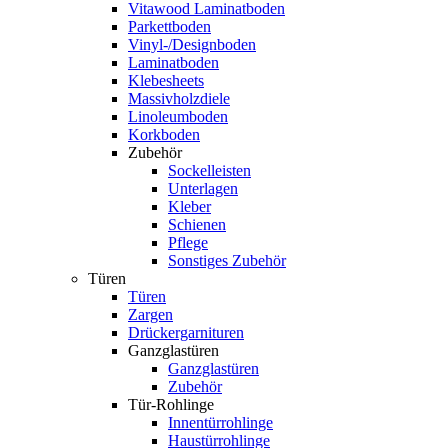
Vitawood Laminatboden
Parkettboden
Vinyl-/Designboden
Laminatboden
Klebesheets
Massivholzdiele
Linoleumboden
Korkboden
Zubehör
Sockelleisten
Unterlagen
Kleber
Schienen
Pflege
Sonstiges Zubehör
Türen
Türen
Zargen
Drückergarnituren
Ganzglastüren
Ganzglastüren
Zubehör
Tür-Rohlinge
Innentürrohlinge
Haustürrohlinge