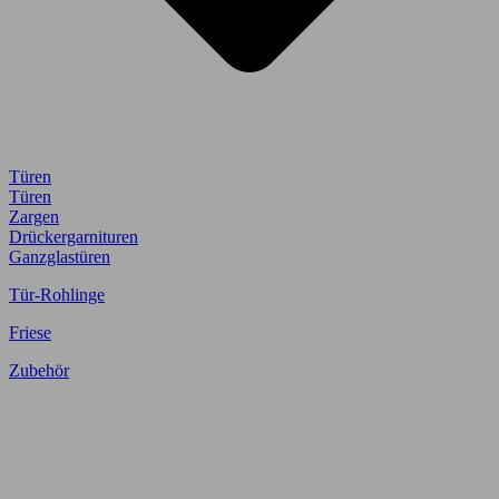
Türen
Türen
Zargen
Drückergarnituren
Ganzglastüren
Tür-Rohlinge
Friese
Zubehör