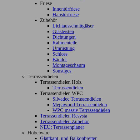
Friese
Innentürfriese
Haustürfriese
Zubehör
Lichtausschnittgläser
Glasleisten
Dichtungen
Rahmenteile
Umrüstung
Schloss
Bänder
Montageschaum
Sonstiges
Terrassendielen
Terrassendielen Holz
Terrassendielen
Terrassendielen WPC
Silvadec Terrassendielen
Megawood Terrassendielen
WPC massiv Terrassendielen
Terrassendielen Resysta
Terrassendielen Zubehör
NEU: Terrassenplaner
Hobelware
Glattkant- und Balkonbretter