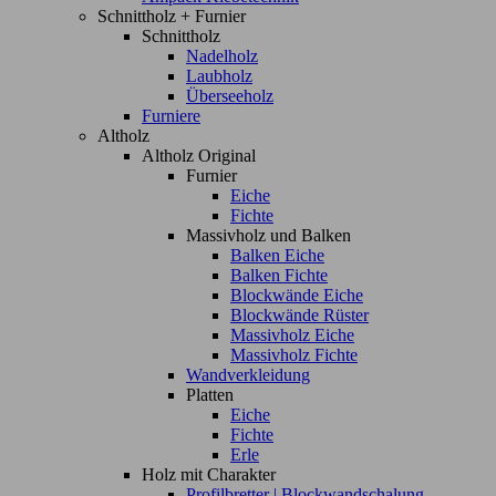
Schnittholz + Furnier
Schnittholz
Nadelholz
Laubholz
Überseeholz
Furniere
Altholz
Altholz Original
Furnier
Eiche
Fichte
Massivholz und Balken
Balken Eiche
Balken Fichte
Blockwände Eiche
Blockwände Rüster
Massivholz Eiche
Massivholz Fichte
Wandverkleidung
Platten
Eiche
Fichte
Erle
Holz mit Charakter
Profilbretter | Blockwandschalung