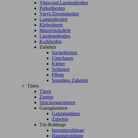
Vitawood Laminatboden
Parkettboden
Vinyl-/Designboden
Laminatboden
Klebesheets
Massivholzdiele
Linoleumboden
Korkboden
Zubehör
Sockelleisten
Unterlagen
Kleber
Schienen
Pflege
Sonstiges Zubehör
Türen
Türen
Zargen
Drückergarnituren
Ganzglastüren
Ganzglastüren
Zubehör
Tür-Rohlinge
Innentürrohlinge
Haustürrohlinge