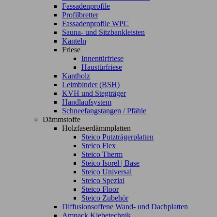
Fassadenprofile
Profilbretter
Fassadenprofile WPC
Sauna- und Sitzbankleisten
Kanteln
Friese
Innentürfriese
Haustürfriese
Kantholz
Leimbinder (BSH)
KVH und Stegträger
Handlaufsystem
Schneefangstangen / Pfähle
Dämmstoffe
Holzfaserdämmplatten
Steico Putzträgerplatten
Steico Flex
Steico Therm
Steico Isorel | Base
Steico Universal
Steico Spezial
Steico Floor
Steico Zubehör
Diffusionsoffene Wand- und Dachplatten
Ampack Klebetechnik