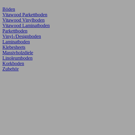
Böden
Vitawood Parkettboden
Vitawood Vinylboden
Vitawood Laminatboden
Parkettboden
Vinyl-/Designboden
Laminatboden
Klebesheets
Massivholzdiele
Linoleumboden
Korkboden
Zubehör