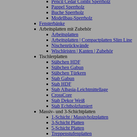
Pencil Cedar Combi Sperrholz
Pappel Sperrholz
Buche Sperrholz
Modellbau-Sperrholz
Fensterbänke
Arbeitsplatten mit Zubehör
Arbeitsplatten
Arbeitsplatten | Compactplatten Slim Line
Nischenrückwände
Wischleisten | Kanten | Zubehör
Tischlerplatten
Stäbchen HDF
Stäbchen Gabun
Stäbchen Türkern
Stab Gabun
Stab HDF
Stab Albasia-Leichtmittellage
CrossCore
Stab Dekor Weiß
Stab Echtholzfurniert
Massiv- und 3-Schichtplatten
1-Schicht / Massivholzplatten
3-Schicht Platten
5-Schicht Platten
Treppenstufenplatten