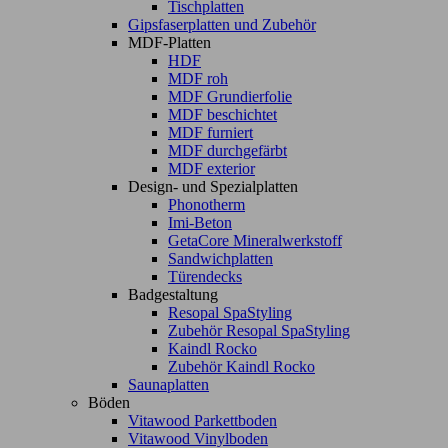
Tischplatten
Gipsfaserplatten und Zubehör
MDF-Platten
HDF
MDF roh
MDF Grundierfolie
MDF beschichtet
MDF furniert
MDF durchgefärbt
MDF exterior
Design- und Spezialplatten
Phonotherm
Imi-Beton
GetaCore Mineralwerkstoff
Sandwichplatten
Türendecks
Badgestaltung
Resopal SpaStyling
Zubehör Resopal SpaStyling
Kaindl Rocko
Zubehör Kaindl Rocko
Saunaplatten
Böden
Vitawood Parkettboden
Vitawood Vinylboden