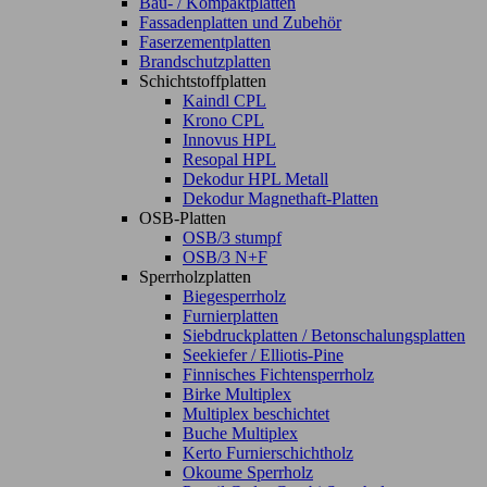
Bau- / Kompaktplatten
Fassadenplatten und Zubehör
Faserzementplatten
Brandschutzplatten
Schichtstoffplatten
Kaindl CPL
Krono CPL
Innovus HPL
Resopal HPL
Dekodur HPL Metall
Dekodur Magnethaft-Platten
OSB-Platten
OSB/3 stumpf
OSB/3 N+F
Sperrholzplatten
Biegesperrholz
Furnierplatten
Siebdruckplatten / Betonschalungsplatten
Seekiefer / Elliotis-Pine
Finnisches Fichtensperrholz
Birke Multiplex
Multiplex beschichtet
Buche Multiplex
Kerto Furnierschichtholz
Okoume Sperrholz