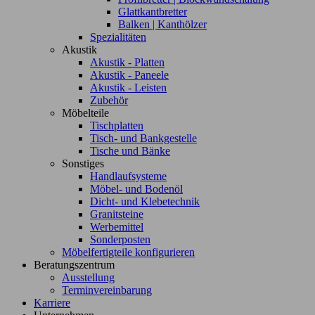
Glattkantbretter
Balken | Kanthölzer
Spezialitäten
Akustik
Akustik - Platten
Akustik - Paneele
Akustik - Leisten
Zubehör
Möbelteile
Tischplatten
Tisch- und Bankgestelle
Tische und Bänke
Sonstiges
Handlaufsysteme
Möbel- und Bodenöl
Dicht- und Klebetechnik
Granitsteine
Werbemittel
Sonderposten
Möbelfertigteile konfigurieren
Beratungszentrum
Ausstellung
Terminvereinbarung
Karriere