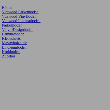
Böden
Vitawood Parkettboden
Vitawood Vinylboden
Vitawood Laminatboden
Parkettboden
Vinyl-/Designboden
Laminatboden
Klebesheets
Massivholzdiele
Linoleumboden
Korkboden
Zubehör