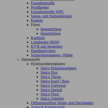
Fassadenprofile
Profilbretter
Fassadenprofile WPC
Sauna- und Sitzbankleisten
Kanteln
Friese
Innentürfriese
Haustürfriese
Kantholz
Leimbinder (BSH)
KVH und Stegträger
Handlaufsystem
Schneefangstangen / Pfähle
Dämmstoffe
Holzfaserdämmplatten
Steico Putzträgerplatten
Steico Flex
Steico Therm
Steico Isorel | Base
Steico Universal
Steico Spezial
Steico Floor
Steico Zubehör
Diffusionsoffene Wand- und Dachplatten
Ampack Klebetechnik