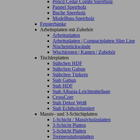
Pencil Cedar Combi Sperrholz
Pappel Sperrholz
Buche Sperrholz
Modellbau-Sperrholz
Fensterbänke
Arbeitsplatten mit Zubehör
Arbeitsplatten
Arbeitsplatten | Compactplatten Slim Line
Nischenrückwände
Wischleisten | Kanten | Zubehör
Tischlerplatten
Stäbchen HDF
Stäbchen Gabun
Stäbchen Türkern
Stab Gabun
Stab HDF
Stab Albasia-Leichtmittellage
CrossCore
Stab Dekor Weiß
Stab Echtholzfurniert
Massiv- und 3-Schichtplatten
1-Schicht / Massivholzplatten
3-Schicht Platten
5-Schicht Platten
Treppenstufenplatten