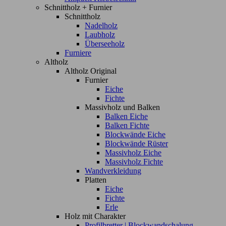
Schnittholz + Furnier
Schnittholz
Nadelholz
Laubholz
Überseeholz
Furniere
Altholz
Altholz Original
Furnier
Eiche
Fichte
Massivholz und Balken
Balken Eiche
Balken Fichte
Blockwände Eiche
Blockwände Rüster
Massivholz Eiche
Massivholz Fichte
Wandverkleidung
Platten
Eiche
Fichte
Erle
Holz mit Charakter
Profilbretter | Blockwandschalung