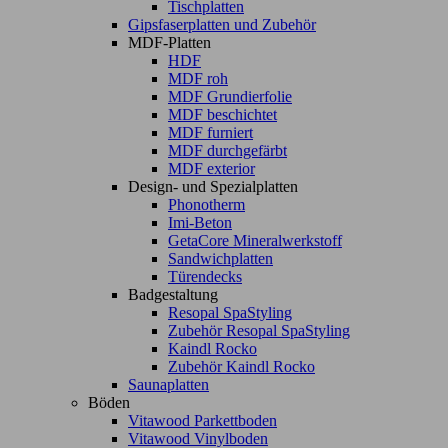
Tischplatten
Gipsfaserplatten und Zubehör
MDF-Platten
HDF
MDF roh
MDF Grundierfolie
MDF beschichtet
MDF furniert
MDF durchgefärbt
MDF exterior
Design- und Spezialplatten
Phonotherm
Imi-Beton
GetaCore Mineralwerkstoff
Sandwichplatten
Türendecks
Badgestaltung
Resopal SpaStyling
Zubehör Resopal SpaStyling
Kaindl Rocko
Zubehör Kaindl Rocko
Saunaplatten
Böden
Vitawood Parkettboden
Vitawood Vinylboden