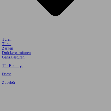
Türen
Türen
Zargen
Drückergarnituren
Ganzglastüren
Tür-Rohlinge
Friese
Zubehör