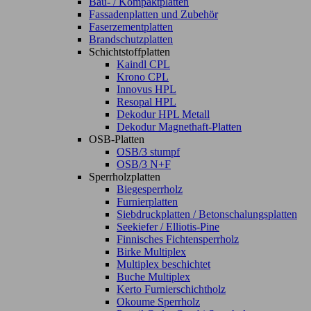
Bau- / Kompaktplatten
Fassadenplatten und Zubehör
Faserzementplatten
Brandschutzplatten
Schichtstoffplatten
Kaindl CPL
Krono CPL
Innovus HPL
Resopal HPL
Dekodur HPL Metall
Dekodur Magnethaft-Platten
OSB-Platten
OSB/3 stumpf
OSB/3 N+F
Sperrholzplatten
Biegesperrholz
Furnierplatten
Siebdruckplatten / Betonschalungsplatten
Seekiefer / Elliotis-Pine
Finnisches Fichtensperrholz
Birke Multiplex
Multiplex beschichtet
Buche Multiplex
Kerto Furnierschichtholz
Okoume Sperrholz