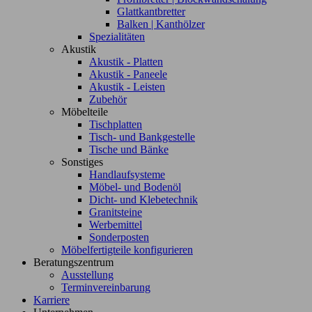
Glattkantbretter
Balken | Kanthölzer
Spezialitäten
Akustik
Akustik - Platten
Akustik - Paneele
Akustik - Leisten
Zubehör
Möbelteile
Tischplatten
Tisch- und Bankgestelle
Tische und Bänke
Sonstiges
Handlaufsysteme
Möbel- und Bodenöl
Dicht- und Klebetechnik
Granitsteine
Werbemittel
Sonderposten
Möbelfertigteile konfigurieren
Beratungszentrum
Ausstellung
Terminvereinbarung
Karriere