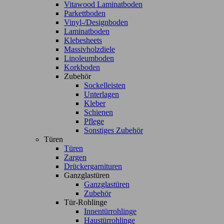
Vitawood Laminatboden
Parkettboden
Vinyl-/Designboden
Laminatboden
Klebesheets
Massivholzdiele
Linoleumboden
Korkboden
Zubehör
Sockelleisten
Unterlagen
Kleber
Schienen
Pflege
Sonstiges Zubehör
Türen
Türen
Zargen
Drückergarnituren
Ganzglastüren
Ganzglastüren
Zubehör
Tür-Rohlinge
Innentürrohlinge
Haustürrohlinge