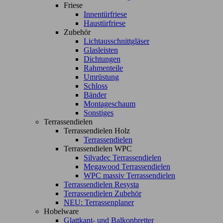
Friese
Innentürfriese
Haustürfriese
Zubehör
Lichtausschnittgläser
Glasleisten
Dichtungen
Rahmenteile
Umrüstung
Schloss
Bänder
Montageschaum
Sonstiges
Terrassendielen
Terrassendielen Holz
Terrassendielen
Terrassendielen WPC
Silvadec Terrassendielen
Megawood Terrassendielen
WPC massiv Terrassendielen
Terrassendielen Resysta
Terrassendielen Zubehör
NEU: Terrassenplaner
Hobelware
Glattkant- und Balkonbretter