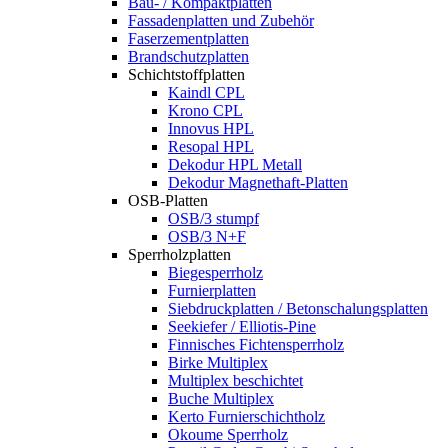
Bau- / Kompaktplatten
Fassadenplatten und Zubehör
Faserzementplatten
Brandschutzplatten
Schichtstoffplatten
Kaindl CPL
Krono CPL
Innovus HPL
Resopal HPL
Dekodur HPL Metall
Dekodur Magnethaft-Platten
OSB-Platten
OSB/3 stumpf
OSB/3 N+F
Sperrholzplatten
Biegesperrholz
Furnierplatten
Siebdruckplatten / Betonschalungsplatten
Seekiefer / Elliotis-Pine
Finnisches Fichtensperrholz
Birke Multiplex
Multiplex beschichtet
Buche Multiplex
Kerto Furnierschichtholz
Okoume Sperrholz