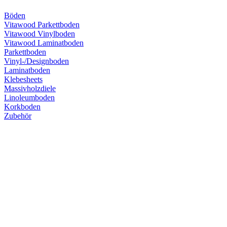
Böden
Vitawood Parkettboden
Vitawood Vinylboden
Vitawood Laminatboden
Parkettboden
Vinyl-/Designboden
Laminatboden
Klebesheets
Massivholzdiele
Linoleumboden
Korkboden
Zubehör