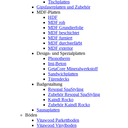
Tischplatten
Gipsfaserplatten und Zubehör
MDF-Platten
HDF
MDF roh
MDF Grundierfolie
MDF beschichtet
MDF furniert
MDF durchgefärbt
MDF exterior
Design- und Spezialplatten
Phonotherm
Imi-Beton
GetaCore Mineralwerkstoff
Sandwichplatten
Türendecks
Badgestaltung
Resopal SpaStyling
Zubehör Resopal SpaStyling
Kaindl Rocko
Zubehör Kaindl Rocko
Saunaplatten
Böden
Vitawood Parkettboden
Vitawood Vinylboden