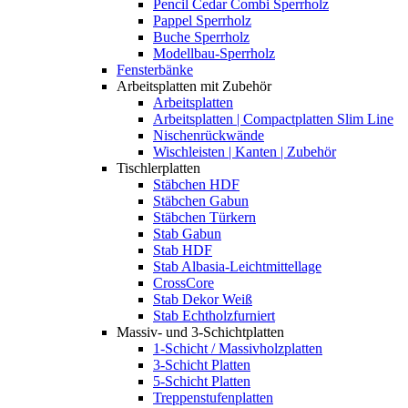
Pencil Cedar Combi Sperrholz
Pappel Sperrholz
Buche Sperrholz
Modellbau-Sperrholz
Fensterbänke
Arbeitsplatten mit Zubehör
Arbeitsplatten
Arbeitsplatten | Compactplatten Slim Line
Nischenrückwände
Wischleisten | Kanten | Zubehör
Tischlerplatten
Stäbchen HDF
Stäbchen Gabun
Stäbchen Türkern
Stab Gabun
Stab HDF
Stab Albasia-Leichtmittellage
CrossCore
Stab Dekor Weiß
Stab Echtholzfurniert
Massiv- und 3-Schichtplatten
1-Schicht / Massivholzplatten
3-Schicht Platten
5-Schicht Platten
Treppenstufenplatten