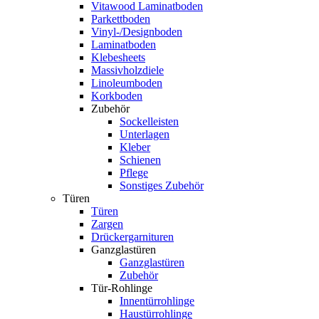
Vitawood Laminatboden
Parkettboden
Vinyl-/Designboden
Laminatboden
Klebesheets
Massivholzdiele
Linoleumboden
Korkboden
Zubehör
Sockelleisten
Unterlagen
Kleber
Schienen
Pflege
Sonstiges Zubehör
Türen
Türen
Zargen
Drückergarnituren
Ganzglastüren
Ganzglastüren
Zubehör
Tür-Rohlinge
Innentürrohlinge
Haustürrohlinge