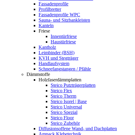
Fassadenprofile
Profilbretter
Fassadenprofile WPC
Sauna- und Sitzbankleisten
Kanteln
Friese
Innentürfriese
Haustürfriese
Kantholz
Leimbinder (BSH)
KVH und Stegträger
Handlaufsystem
Schneefangstangen / Pfähle
Dämmstoffe
Holzfaserdämmplatten
Steico Putzträgerplatten
Steico Flex
Steico Therm
Steico Isorel | Base
Steico Universal
Steico Spezial
Steico Floor
Steico Zubehör
Diffusionsoffene Wand- und Dachplatten
Ampack Klebetechnik