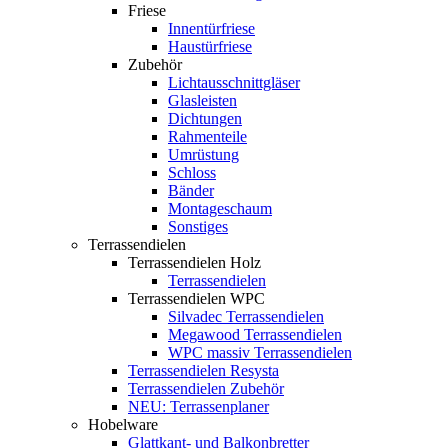
Friese
Innentürfriese
Haustürfriese
Zubehör
Lichtausschnittgläser
Glasleisten
Dichtungen
Rahmenteile
Umrüstung
Schloss
Bänder
Montageschaum
Sonstiges
Terrassendielen
Terrassendielen Holz
Terrassendielen
Terrassendielen WPC
Silvadec Terrassendielen
Megawood Terrassendielen
WPC massiv Terrassendielen
Terrassendielen Resysta
Terrassendielen Zubehör
NEU: Terrassenplaner
Hobelware
Glattkant- und Balkonbretter