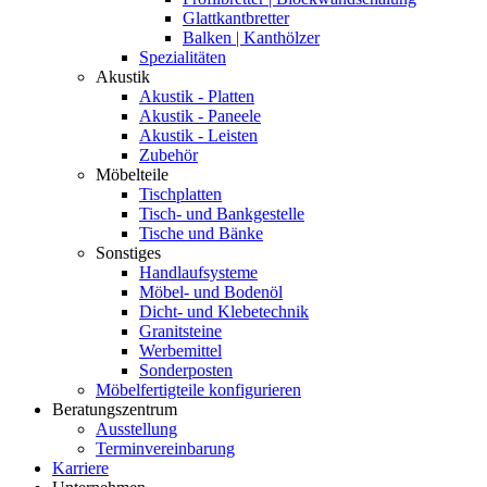
Glattkantbretter
Balken | Kanthölzer
Spezialitäten
Akustik
Akustik - Platten
Akustik - Paneele
Akustik - Leisten
Zubehör
Möbelteile
Tischplatten
Tisch- und Bankgestelle
Tische und Bänke
Sonstiges
Handlaufsysteme
Möbel- und Bodenöl
Dicht- und Klebetechnik
Granitsteine
Werbemittel
Sonderposten
Möbelfertigteile konfigurieren
Beratungszentrum
Ausstellung
Terminvereinbarung
Karriere