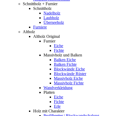
Schnittholz + Furnier
Schnittholz
Nadelholz
Laubholz
Überseeholz
Furniere
Altholz
Altholz Original
Furnier
Eiche
Fichte
Massivholz und Balken
Balken Eiche
Balken Fichte
Blockwände Eiche
Blockwände Rüster
Massivholz Eiche
Massivholz Fichte
Wandverkleidung
Platten
Eiche
Fichte
Erle
Holz mit Charakter
Profilbretter | Blockwandschalung