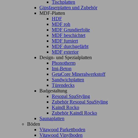
Tischplatten
Gipsfaserplatten und Zubehör
MDF-Platten
HDF
MDF roh
MDF Grundierfolie
MDF beschichtet
MDF furniert
MDF durchgefärbt
MDF exterior
Design- und Spezialplatten
Phonotherm
Imi-Beton
GetaCore Mineralwerkstoff
Sandwichplatten
Türendecks
Badgestaltung
Resopal SpaStyling
Zubehör Resopal SpaStyling
Kaindl Rocko
Zubehör Kaindl Rocko
Saunaplatten
Böden
Vitawood Parkettboden
Vitawood Vinylboden