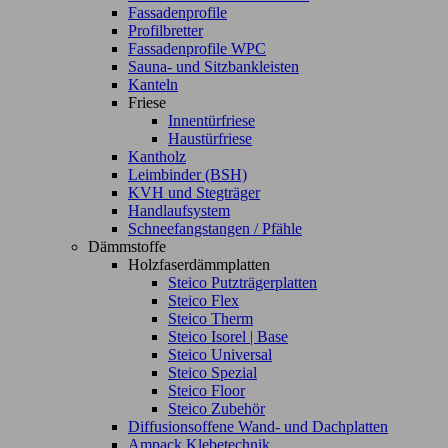
Fassadenprofile
Profilbretter
Fassadenprofile WPC
Sauna- und Sitzbankleisten
Kanteln
Friese
Innentürfriese
Haustürfriese
Kantholz
Leimbinder (BSH)
KVH und Stegträger
Handlaufsystem
Schneefangstangen / Pfähle
Dämmstoffe
Holzfaserdämmplatten
Steico Putzträgerplatten
Steico Flex
Steico Therm
Steico Isorel | Base
Steico Universal
Steico Spezial
Steico Floor
Steico Zubehör
Diffusionsoffene Wand- und Dachplatten
Ampack Klebetechnik