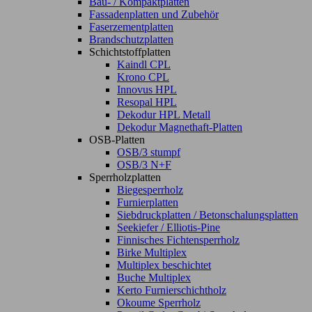
Bau- / Kompaktplatten
Fassadenplatten und Zubehör
Faserzementplatten
Brandschutzplatten
Schichtstoffplatten
Kaindl CPL
Krono CPL
Innovus HPL
Resopal HPL
Dekodur HPL Metall
Dekodur Magnethaft-Platten
OSB-Platten
OSB/3 stumpf
OSB/3 N+F
Sperrholzplatten
Biegesperrholz
Furnierplatten
Siebdruckplatten / Betonschalungsplatten
Seekiefer / Elliotis-Pine
Finnisches Fichtensperrholz
Birke Multiplex
Multiplex beschichtet
Buche Multiplex
Kerto Furnierschichtholz
Okoume Sperrholz