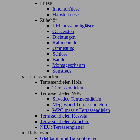
Friese
Innentürfriese
Haustürfriese
Zubehör
Lichtausschnittgläser
Glasleisten
Dichtungen
Rahmenteile
Umrüstung
Schloss
Bänder
Montageschaum
Sonstiges
Terrassendielen
Terrassendielen Holz
Terrassendielen
Terrassendielen WPC
Silvadec Terrassendielen
Megawood Terrassendielen
WPC massiv Terrassendielen
Terrassendielen Resysta
Terrassendielen Zubehör
NEU: Terrassenplaner
Hobelware
Glattkant- und Balkonbretter