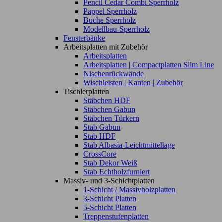
Pencil Cedar Combi Sperrholz
Pappel Sperrholz
Buche Sperrholz
Modellbau-Sperrholz
Fensterbänke
Arbeitsplatten mit Zubehör
Arbeitsplatten
Arbeitsplatten | Compactplatten Slim Line
Nischenrückwände
Wischleisten | Kanten | Zubehör
Tischlerplatten
Stäbchen HDF
Stäbchen Gabun
Stäbchen Türkern
Stab Gabun
Stab HDF
Stab Albasia-Leichtmittellage
CrossCore
Stab Dekor Weiß
Stab Echtholzfurniert
Massiv- und 3-Schichtplatten
1-Schicht / Massivholzplatten
3-Schicht Platten
5-Schicht Platten
Treppenstufenplatten