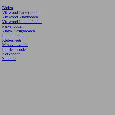
Böden
Vitawood Parkettboden
Vitawood Vinylboden
Vitawood Laminatboden
Parkettboden
Vinyl-/Designboden
Laminatboden
Klebesheets
Massivholzdiele
Linoleumboden
Korkboden
Zubehör