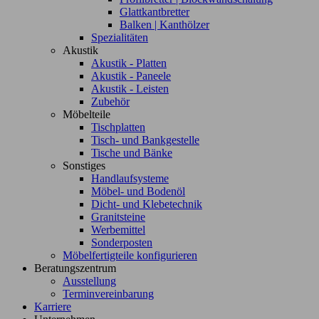
Glattkantbretter
Balken | Kanthölzer
Spezialitäten
Akustik
Akustik - Platten
Akustik - Paneele
Akustik - Leisten
Zubehör
Möbelteile
Tischplatten
Tisch- und Bankgestelle
Tische und Bänke
Sonstiges
Handlaufsysteme
Möbel- und Bodenöl
Dicht- und Klebetechnik
Granitsteine
Werbemittel
Sonderposten
Möbelfertigteile konfigurieren
Beratungszentrum
Ausstellung
Terminvereinbarung
Karriere