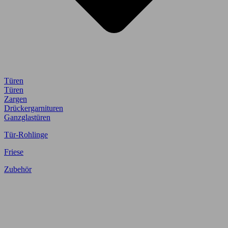
Türen
Türen
Zargen
Drückergarnituren
Ganzglastüren
Tür-Rohlinge
Friese
Zubehör