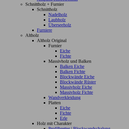
Schnittholz + Furnier
Schnittholz
Nadelholz
Laubholz
Überseeholz
Furniere
Altholz
Altholz Original
Furnier
Eiche
Fichte
Massivholz und Balken
Balken Eiche
Balken Fichte
Blockwände Eiche
Blockwände Rüster
Massivholz Eiche
Massivholz Fichte
Wandverkleidung
Platten
Eiche
Fichte
Erle
Holz mit Charakter
Profilbretter | Blockwandschalung