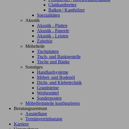
Glattkantbretter
Balken | Kanthölzer
Spezialitäten
Akustik
Akustik - Platten
Akustik - Paneele
Akustik - Leisten
Zubehör
Möbelteile
Tischplatten
Tisch- und Bankgestelle
Tische und Bänke
Sonstiges
Handlaufsysteme
Möbel- und Bodenöl
Dicht- und Klebetechnik
Granitsteine
Werbemittel
Sonderposten
Möbelfertigteile konfigurieren
Beratungszentrum
Ausstellung
Terminvereinbarung
Karriere