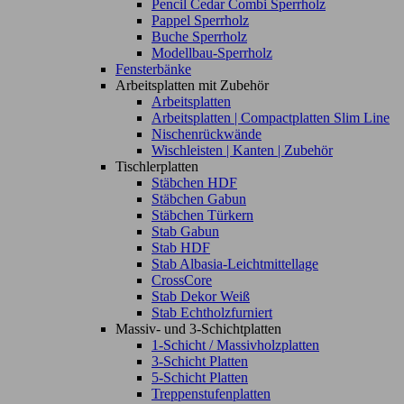
Pencil Cedar Combi Sperrholz
Pappel Sperrholz
Buche Sperrholz
Modellbau-Sperrholz
Fensterbänke
Arbeitsplatten mit Zubehör
Arbeitsplatten
Arbeitsplatten | Compactplatten Slim Line
Nischenrückwände
Wischleisten | Kanten | Zubehör
Tischlerplatten
Stäbchen HDF
Stäbchen Gabun
Stäbchen Türkern
Stab Gabun
Stab HDF
Stab Albasia-Leichtmittellage
CrossCore
Stab Dekor Weiß
Stab Echtholzfurniert
Massiv- und 3-Schichtplatten
1-Schicht / Massivholzplatten
3-Schicht Platten
5-Schicht Platten
Treppenstufenplatten