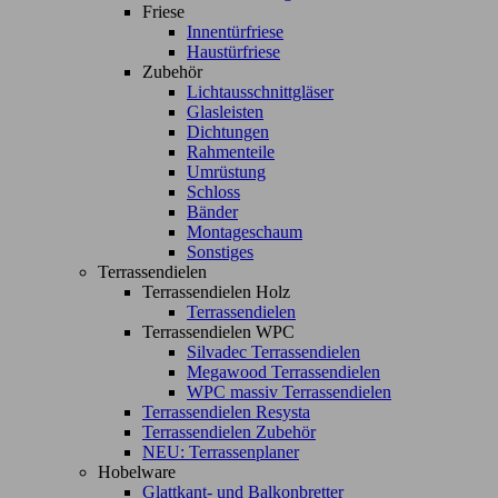
Friese
Innentürfriese
Haustürfriese
Zubehör
Lichtausschnittgläser
Glasleisten
Dichtungen
Rahmenteile
Umrüstung
Schloss
Bänder
Montageschaum
Sonstiges
Terrassendielen
Terrassendielen Holz
Terrassendielen
Terrassendielen WPC
Silvadec Terrassendielen
Megawood Terrassendielen
WPC massiv Terrassendielen
Terrassendielen Resysta
Terrassendielen Zubehör
NEU: Terrassenplaner
Hobelware
Glattkant- und Balkonbretter