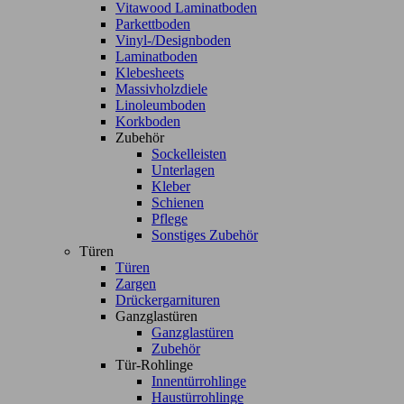
Vitawood Laminatboden
Parkettboden
Vinyl-/Designboden
Laminatboden
Klebesheets
Massivholzdiele
Linoleumboden
Korkboden
Zubehör
Sockelleisten
Unterlagen
Kleber
Schienen
Pflege
Sonstiges Zubehör
Türen
Türen
Zargen
Drückergarnituren
Ganzglastüren
Ganzglastüren
Zubehör
Tür-Rohlinge
Innentürrohlinge
Haustürrohlinge