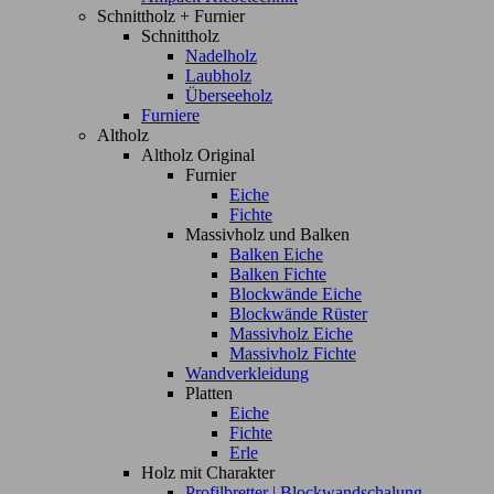
Schnittholz + Furnier
Schnittholz
Nadelholz
Laubholz
Überseeholz
Furniere
Altholz
Altholz Original
Furnier
Eiche
Fichte
Massivholz und Balken
Balken Eiche
Balken Fichte
Blockwände Eiche
Blockwände Rüster
Massivholz Eiche
Massivholz Fichte
Wandverkleidung
Platten
Eiche
Fichte
Erle
Holz mit Charakter
Profilbretter | Blockwandschalung