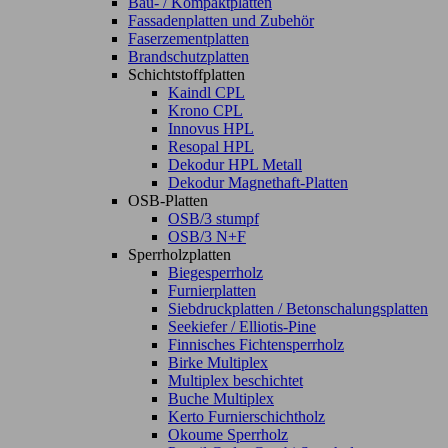
Bau- / Kompaktplatten
Fassadenplatten und Zubehör
Faserzementplatten
Brandschutzplatten
Schichtstoffplatten
Kaindl CPL
Krono CPL
Innovus HPL
Resopal HPL
Dekodur HPL Metall
Dekodur Magnethaft-Platten
OSB-Platten
OSB/3 stumpf
OSB/3 N+F
Sperrholzplatten
Biegesperrholz
Furnierplatten
Siebdruckplatten / Betonschalungsplatten
Seekiefer / Elliotis-Pine
Finnisches Fichtensperrholz
Birke Multiplex
Multiplex beschichtet
Buche Multiplex
Kerto Furnierschichtholz
Okoume Sperrholz