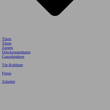
Türen
Türen
Zargen
Drückergarnituren
Ganzglastüren
Tür-Rohlinge
Friese
Zubehör