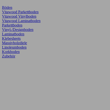
Böden
Vitawood Parkettboden
Vitawood Vinylboden
Vitawood Laminatboden
Parkettboden
Vinyl-/Designboden
Laminatboden
Klebesheets
Massivholzdiele
Linoleumboden
Korkboden
Zubehör