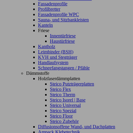
Fassadenprofile
Profilbretter
Fassadenprofile WPC
Sauna- und Sitzbankleisten
Kanteln
Friese
Innentürfriese
Haustürfriese
Kantholz
Leimbinder (BSH)
KVH und Stegträger
Handlaufsystem
Schneefangstangen / Pfähle
Dämmstoffe
Holzfaserdämmplatten
Steico Putzträgerplatten
Steico Flex
Steico Therm
Steico Isorel | Base
Steico Universal
Steico Spezial
Steico Floor
Steico Zubehör
Diffusionsoffene Wand- und Dachplatten
Ampack Klebetechnik