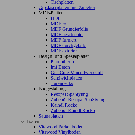
Tischplatten
Gipsfaserplatten und Zubehör
MDF-Platten
HDF
MDF roh
MDF Grundierfolie
MDF beschichtet
MDF furniert
MDF durchgefärbt
MDF exterior
Design- und Spezialplatten
Phonotherm
Imi-Beton
GetaCore Mineralwerkstoff
Sandwichplatten
Türendecks
Badgestaltung
Resopal SpaStyling
Zubehör Resopal SpaStyling
Kaindl Rocko
Zubehör Kaindl Rocko
Saunaplatten
Böden
Vitawood Parkettboden
Vitawood Vinylboden