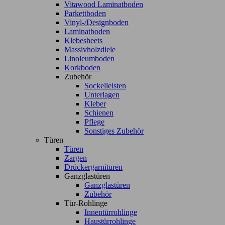
Vitawood Laminatboden
Parkettboden
Vinyl-/Designboden
Laminatboden
Klebesheets
Massivholzdiele
Linoleumboden
Korkboden
Zubehör
Sockelleisten
Unterlagen
Kleber
Schienen
Pflege
Sonstiges Zubehör
Türen
Türen
Zargen
Drückergarnituren
Ganzglastüren
Ganzglastüren
Zubehör
Tür-Rohlinge
Innentürrohlinge
Haustürrohlinge