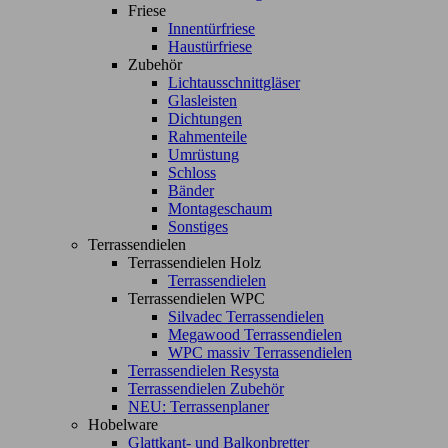
Friese
Innentürfriese
Haustürfriese
Zubehör
Lichtausschnittgläser
Glasleisten
Dichtungen
Rahmenteile
Umrüstung
Schloss
Bänder
Montageschaum
Sonstiges
Terrassendielen
Terrassendielen Holz
Terrassendielen
Terrassendielen WPC
Silvadec Terrassendielen
Megawood Terrassendielen
WPC massiv Terrassendielen
Terrassendielen Resysta
Terrassendielen Zubehör
NEU: Terrassenplaner
Hobelware
Glattkant- und Balkonbretter