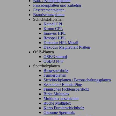
Bau- / Kompaktplatten
Fassadenplatten und Zubehör
Faserzementplatten
Brandschutzplatten
Schichtstoffplatten
Kaindl CPL
Krono CPL
Innovus HPL
Resopal HPL
Dekodur HPL Metall
Dekodur Magnethaft-Platten
OSB-Platten
OSB/3 stumpf
OSB/3 N+F
Sperrholzplatten
Biegesperrholz
Furnierplatten
Siebdruckplatten / Betonschalungsplatten
Seekiefer / Elliotis-Pine
Finnisches Fichtensperrholz
Birke Multiplex
Multiplex beschichtet
Buche Multiplex
Kerto Furnierschichtholz
Okoume Sperrholz