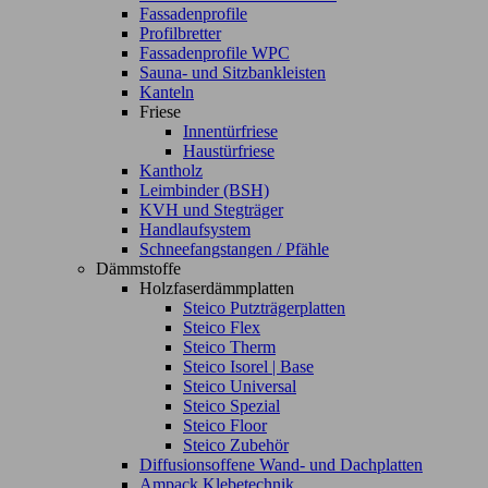
Fassadenprofile
Profilbretter
Fassadenprofile WPC
Sauna- und Sitzbankleisten
Kanteln
Friese
Innentürfriese
Haustürfriese
Kantholz
Leimbinder (BSH)
KVH und Stegträger
Handlaufsystem
Schneefangstangen / Pfähle
Dämmstoffe
Holzfaserdämmplatten
Steico Putzträgerplatten
Steico Flex
Steico Therm
Steico Isorel | Base
Steico Universal
Steico Spezial
Steico Floor
Steico Zubehör
Diffusionsoffene Wand- und Dachplatten
Ampack Klebetechnik