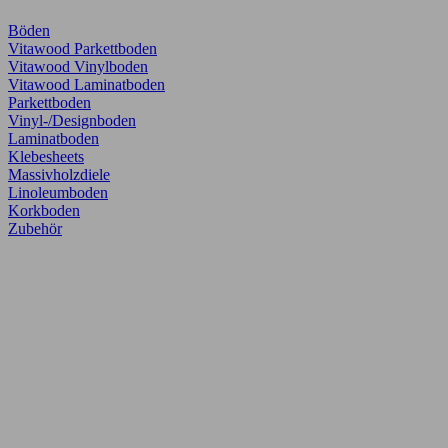
Böden
Vitawood Parkettboden
Vitawood Vinylboden
Vitawood Laminatboden
Parkettboden
Vinyl-/Designboden
Laminatboden
Klebesheets
Massivholzdiele
Linoleumboden
Korkboden
Zubehör