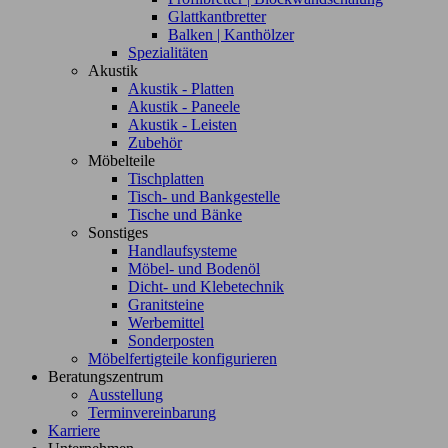
Glattkantbretter
Balken | Kanthölzer
Spezialitäten
Akustik
Akustik - Platten
Akustik - Paneele
Akustik - Leisten
Zubehör
Möbelteile
Tischplatten
Tisch- und Bankgestelle
Tische und Bänke
Sonstiges
Handlaufsysteme
Möbel- und Bodenöl
Dicht- und Klebetechnik
Granitsteine
Werbemittel
Sonderposten
Möbelfertigteile konfigurieren
Beratungszentrum
Ausstellung
Terminvereinbarung
Karriere