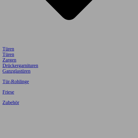
Türen
Türen
Zargen
Drückergarnituren
Ganzglastüren
Tür-Rohlinge
Friese
Zubehör