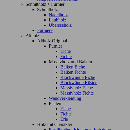
Schnittholz + Furnier
Schnittholz
Nadelholz
Laubholz
Überseeholz
Furniere
Altholz
Altholz Original
Furnier
Eiche
Fichte
Massivholz und Balken
Balken Eiche
Balken Fichte
Blockwände Eiche
Blockwände Rüster
Massivholz Eiche
Massivholz Fichte
Wandverkleidung
Platten
Eiche
Fichte
Erle
Holz mit Charakter
Profilbretter | Blockwandschalung