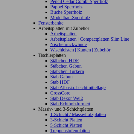
Pencil Cedar Combi Sperrholz
Pappel Sperrholz
Buche Sperrholz
Modellbau-Sperrholz
Fensterbänke
Arbeitsplatten mit Zubehör
Arbeitsplatten
Arbeitsplatten | Compactplatten Slim Line
Nischenrückwände
Wischleisten | Kanten | Zubehör
Tischlerplatten
Stäbchen HDF
Stäbchen Gabun
Stäbchen Türkern
Stab Gabun
Stab HDF
Stab Albasia-Leichtmittellage
CrossCore
Stab Dekor Weiß
Stab Echtholzfurniert
Massiv- und 3-Schichtplatten
1-Schicht / Massivholzplatten
3-Schicht Platten
5-Schicht Platten
Treppenstufenplatten