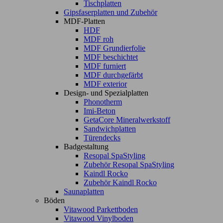
Tischplatten
Gipsfaserplatten und Zubehör
MDF-Platten
HDF
MDF roh
MDF Grundierfolie
MDF beschichtet
MDF furniert
MDF durchgefärbt
MDF exterior
Design- und Spezialplatten
Phonotherm
Imi-Beton
GetaCore Mineralwerkstoff
Sandwichplatten
Türendecks
Badgestaltung
Resopal SpaStyling
Zubehör Resopal SpaStyling
Kaindl Rocko
Zubehör Kaindl Rocko
Saunaplatten
Böden
Vitawood Parkettboden
Vitawood Vinylboden