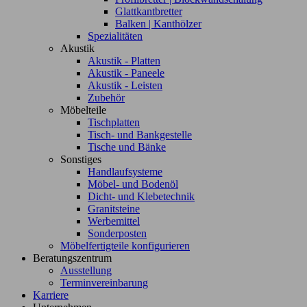
Glattkantbretter
Balken | Kanthölzer
Spezialitäten
Akustik
Akustik - Platten
Akustik - Paneele
Akustik - Leisten
Zubehör
Möbelteile
Tischplatten
Tisch- und Bankgestelle
Tische und Bänke
Sonstiges
Handlaufsysteme
Möbel- und Bodenöl
Dicht- und Klebetechnik
Granitsteine
Werbemittel
Sonderposten
Möbelfertigteile konfigurieren
Beratungszentrum
Ausstellung
Terminvereinbarung
Karriere