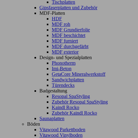
Tischplatten
Gipsfaserplatten und Zubehör
MDF-Platten
HDF
MDF roh
MDF Grundierfolie
MDF beschichtet
MDF furniert
MDF durchgefärbt
MDF exterior
Design- und Spezialplatten
Phonotherm
Imi-Beton
GetaCore Mineralwerkstoff
Sandwichplatten
Türendecks
Badgestaltung
Resopal SpaStyling
Zubehör Resopal SpaStyling
Kaindl Rocko
Zubehör Kaindl Rocko
Saunaplatten
Böden
Vitawood Parkettboden
Vitawood Vinylboden