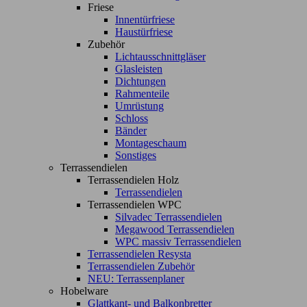
Friese
Innentürfriese
Haustürfriese
Zubehör
Lichtausschnittgläser
Glasleisten
Dichtungen
Rahmenteile
Umrüstung
Schloss
Bänder
Montageschaum
Sonstiges
Terrassendielen
Terrassendielen Holz
Terrassendielen
Terrassendielen WPC
Silvadec Terrassendielen
Megawood Terrassendielen
WPC massiv Terrassendielen
Terrassendielen Resysta
Terrassendielen Zubehör
NEU: Terrassenplaner
Hobelware
Glattkant- und Balkonbretter