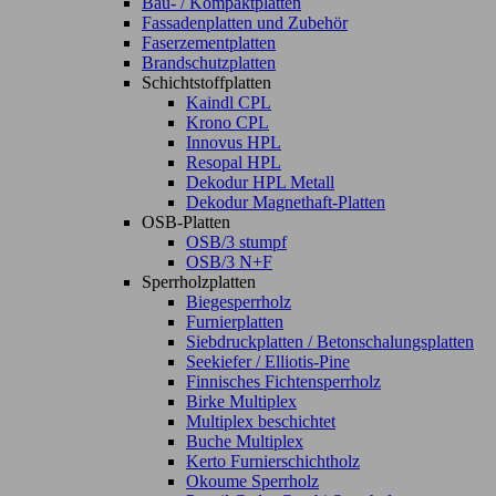
Bau- / Kompaktplatten
Fassadenplatten und Zubehör
Faserzementplatten
Brandschutzplatten
Schichtstoffplatten
Kaindl CPL
Krono CPL
Innovus HPL
Resopal HPL
Dekodur HPL Metall
Dekodur Magnethaft-Platten
OSB-Platten
OSB/3 stumpf
OSB/3 N+F
Sperrholzplatten
Biegesperrholz
Furnierplatten
Siebdruckplatten / Betonschalungsplatten
Seekiefer / Elliotis-Pine
Finnisches Fichtensperrholz
Birke Multiplex
Multiplex beschichtet
Buche Multiplex
Kerto Furnierschichtholz
Okoume Sperrholz