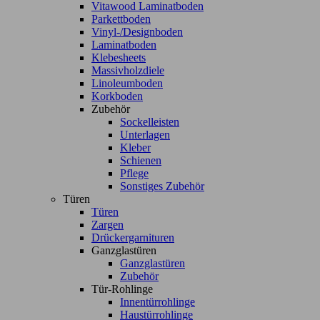
Vitawood Laminatboden
Parkettboden
Vinyl-/Designboden
Laminatboden
Klebesheets
Massivholzdiele
Linoleumboden
Korkboden
Zubehör
Sockelleisten
Unterlagen
Kleber
Schienen
Pflege
Sonstiges Zubehör
Türen
Türen
Zargen
Drückergarnituren
Ganzglastüren
Ganzglastüren
Zubehör
Tür-Rohlinge
Innentürrohlinge
Haustürrohlinge