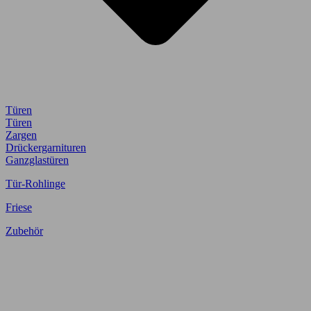
Türen
Türen
Zargen
Drückergarnituren
Ganzglastüren
Tür-Rohlinge
Friese
Zubehör