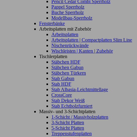
Pencil Cedar Combi Sperrholz
Pappel Sperrholz
Buche Sperrholz
Modellbau-Sperrholz
Fensterbänke
Arbeitsplatten mit Zubehör
Arbeitsplatten
Arbeitsplatten | Compactplatten Slim Line
Nischenrückwände
Wischleisten | Kanten | Zubehör
Tischlerplatten
Stäbchen HDF
Stäbchen Gabun
Stäbchen Türkern
Stab Gabun
Stab HDF
Stab Albasia-Leichtmittellage
CrossCore
Stab Dekor Weiß
Stab Echtholzfurniert
Massiv- und 3-Schichtplatten
1-Schicht / Massivholzplatten
3-Schicht Platten
5-Schicht Platten
Treppenstufenplatten