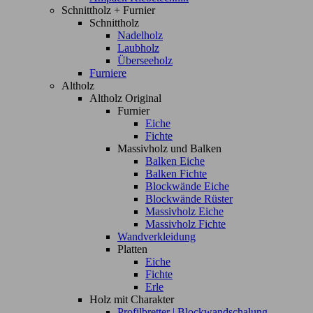
Schnittholz + Furnier
Schnittholz
Nadelholz
Laubholz
Überseeholz
Furniere
Altholz
Altholz Original
Furnier
Eiche
Fichte
Massivholz und Balken
Balken Eiche
Balken Fichte
Blockwände Eiche
Blockwände Rüster
Massivholz Eiche
Massivholz Fichte
Wandverkleidung
Platten
Eiche
Fichte
Erle
Holz mit Charakter
Profilbretter | Blockwandschalung