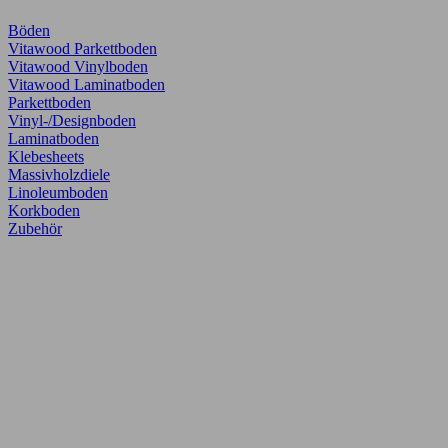
Böden
Vitawood Parkettboden
Vitawood Vinylboden
Vitawood Laminatboden
Parkettboden
Vinyl-/Designboden
Laminatboden
Klebesheets
Massivholzdiele
Linoleumboden
Korkboden
Zubehör