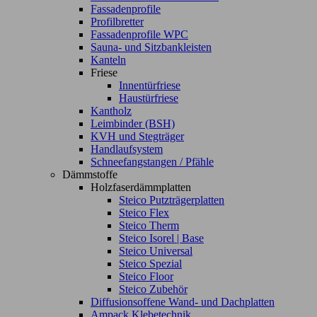
Fassadenprofile
Profilbretter
Fassadenprofile WPC
Sauna- und Sitzbankleisten
Kanteln
Friese
Innentürfriese
Haustürfriese
Kantholz
Leimbinder (BSH)
KVH und Stegträger
Handlaufsystem
Schneefangstangen / Pfähle
Dämmstoffe
Holzfaserdämmplatten
Steico Putzträgerplatten
Steico Flex
Steico Therm
Steico Isorel | Base
Steico Universal
Steico Spezial
Steico Floor
Steico Zubehör
Diffusionsoffene Wand- und Dachplatten
Ampack Klebetechnik