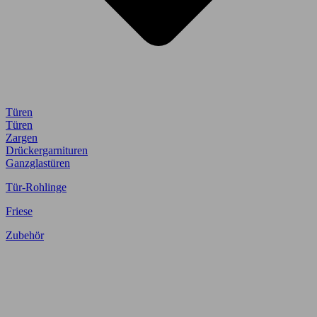
Türen
Türen
Zargen
Drückergarnituren
Ganzglastüren
Tür-Rohlinge
Friese
Zubehör