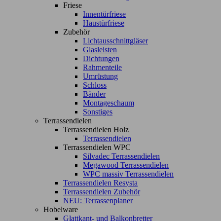
Friese
Innentürfriese
Haustürfriese
Zubehör
Lichtausschnittgläser
Glasleisten
Dichtungen
Rahmenteile
Umrüstung
Schloss
Bänder
Montageschaum
Sonstiges
Terrassendielen
Terrassendielen Holz
Terrassendielen
Terrassendielen WPC
Silvadec Terrassendielen
Megawood Terrassendielen
WPC massiv Terrassendielen
Terrassendielen Resysta
Terrassendielen Zubehör
NEU: Terrassenplaner
Hobelware
Glattkant- und Balkonbretter