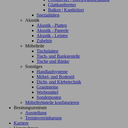
Glattkantbretter
Balken | Kanthölzer
Spezialitäten
Akustik
Akustik - Platten
Akustik - Paneele
Akustik - Leisten
Zubehör
Möbelteile
Tischplatten
Tisch- und Bankgestelle
Tische und Bänke
Sonstiges
Handlaufsysteme
Möbel- und Bodenöl
Dicht- und Klebetechnik
Granitsteine
Werbemittel
Sonderposten
Möbelfertigteile konfigurieren
Beratungszentrum
Ausstellung
Terminvereinbarung
Karriere