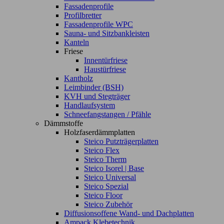
Fassadenprofile
Profilbretter
Fassadenprofile WPC
Sauna- und Sitzbankleisten
Kanteln
Friese
Innentürfriese
Haustürfriese
Kantholz
Leimbinder (BSH)
KVH und Stegträger
Handlaufsystem
Schneefangstangen / Pfähle
Dämmstoffe
Holzfaserdämmplatten
Steico Putzträgerplatten
Steico Flex
Steico Therm
Steico Isorel | Base
Steico Universal
Steico Spezial
Steico Floor
Steico Zubehör
Diffusionsoffene Wand- und Dachplatten
Ampack Klebetechnik