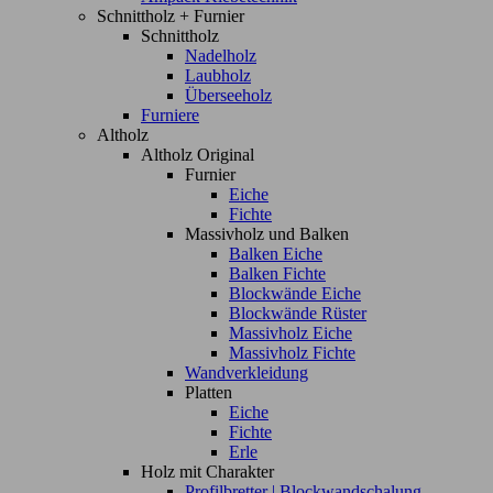
Schnittholz + Furnier
Schnittholz
Nadelholz
Laubholz
Überseeholz
Furniere
Altholz
Altholz Original
Furnier
Eiche
Fichte
Massivholz und Balken
Balken Eiche
Balken Fichte
Blockwände Eiche
Blockwände Rüster
Massivholz Eiche
Massivholz Fichte
Wandverkleidung
Platten
Eiche
Fichte
Erle
Holz mit Charakter
Profilbretter | Blockwandschalung