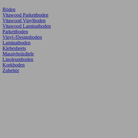
Böden
Vitawood Parkettboden
Vitawood Vinylboden
Vitawood Laminatboden
Parkettboden
Vinyl-/Designboden
Laminatboden
Klebesheets
Massivholzdiele
Linoleumboden
Korkboden
Zubehör