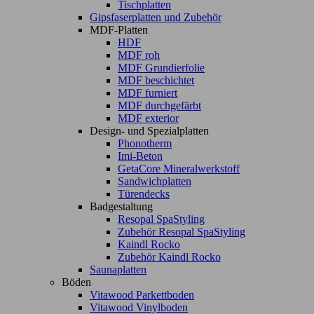
Tischplatten
Gipsfaserplatten und Zubehör
MDF-Platten
HDF
MDF roh
MDF Grundierfolie
MDF beschichtet
MDF furniert
MDF durchgefärbt
MDF exterior
Design- und Spezialplatten
Phonotherm
Imi-Beton
GetaCore Mineralwerkstoff
Sandwichplatten
Türendecks
Badgestaltung
Resopal SpaStyling
Zubehör Resopal SpaStyling
Kaindl Rocko
Zubehör Kaindl Rocko
Saunaplatten
Böden
Vitawood Parkettboden
Vitawood Vinylboden