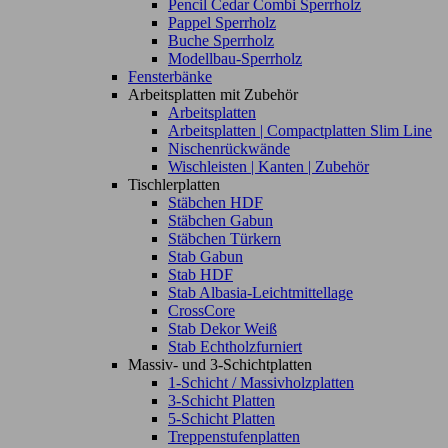
Pencil Cedar Combi Sperrholz
Pappel Sperrholz
Buche Sperrholz
Modellbau-Sperrholz
Fensterbänke
Arbeitsplatten mit Zubehör
Arbeitsplatten
Arbeitsplatten | Compactplatten Slim Line
Nischenrückwände
Wischleisten | Kanten | Zubehör
Tischlerplatten
Stäbchen HDF
Stäbchen Gabun
Stäbchen Türkern
Stab Gabun
Stab HDF
Stab Albasia-Leichtmittellage
CrossCore
Stab Dekor Weiß
Stab Echtholzfurniert
Massiv- und 3-Schichtplatten
1-Schicht / Massivholzplatten
3-Schicht Platten
5-Schicht Platten
Treppenstufenplatten