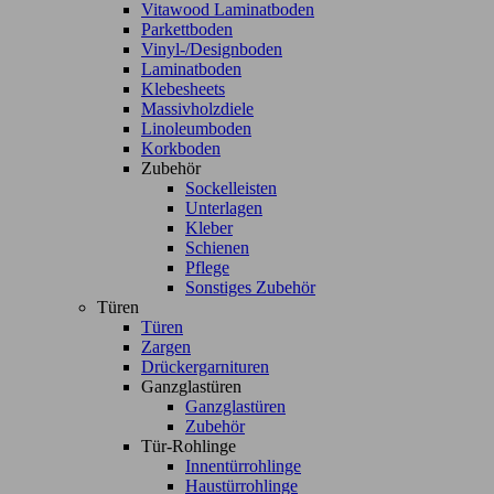
Vitawood Laminatboden
Parkettboden
Vinyl-/Designboden
Laminatboden
Klebesheets
Massivholzdiele
Linoleumboden
Korkboden
Zubehör
Sockelleisten
Unterlagen
Kleber
Schienen
Pflege
Sonstiges Zubehör
Türen
Türen
Zargen
Drückergarnituren
Ganzglastüren
Ganzglastüren
Zubehör
Tür-Rohlinge
Innentürrohlinge
Haustürrohlinge