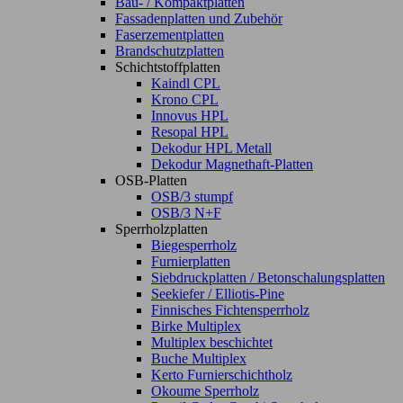
Bau- / Kompaktplatten
Fassadenplatten und Zubehör
Faserzementplatten
Brandschutzplatten
Schichtstoffplatten
Kaindl CPL
Krono CPL
Innovus HPL
Resopal HPL
Dekodur HPL Metall
Dekodur Magnethaft-Platten
OSB-Platten
OSB/3 stumpf
OSB/3 N+F
Sperrholzplatten
Biegesperrholz
Furnierplatten
Siebdruckplatten / Betonschalungsplatten
Seekiefer / Elliotis-Pine
Finnisches Fichtensperrholz
Birke Multiplex
Multiplex beschichtet
Buche Multiplex
Kerto Furnierschichtholz
Okoume Sperrholz