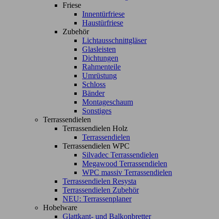
Friese
Innentürfriese
Haustürfriese
Zubehör
Lichtausschnittgläser
Glasleisten
Dichtungen
Rahmenteile
Umrüstung
Schloss
Bänder
Montageschaum
Sonstiges
Terrassendielen
Terrassendielen Holz
Terrassendielen
Terrassendielen WPC
Silvadec Terrassendielen
Megawood Terrassendielen
WPC massiv Terrassendielen
Terrassendielen Resysta
Terrassendielen Zubehör
NEU: Terrassenplaner
Hobelware
Glattkant- und Balkonbretter