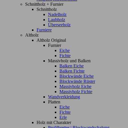
Schnittholz + Furnier
Schnittholz
Nadelholz
Laubholz
Überseeholz
Furniere
Altholz
Altholz Original
Furnier
Eiche
Fichte
Massivholz und Balken
Balken Eiche
Balken Fichte
Blockwände Eiche
Blockwände Rüster
Massivholz Eiche
Massivholz Fichte
Wandverkleidung
Platten
Eiche
Fichte
Erle
Holz mit Charakter
Profilbretter | Blockwandschalung