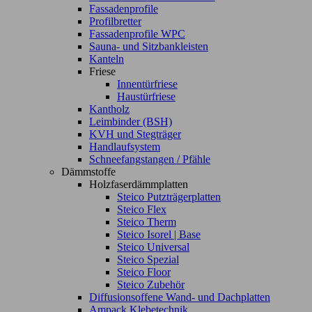
Fassadenprofile
Profilbretter
Fassadenprofile WPC
Sauna- und Sitzbankleisten
Kanteln
Friese
Innentürfriese
Haustürfriese
Kantholz
Leimbinder (BSH)
KVH und Stegträger
Handlaufsystem
Schneefangstangen / Pfähle
Dämmstoffe
Holzfaserdämmplatten
Steico Putzträgerplatten
Steico Flex
Steico Therm
Steico Isorel | Base
Steico Universal
Steico Spezial
Steico Floor
Steico Zubehör
Diffusionsoffene Wand- und Dachplatten
Ampack Klebetechnik