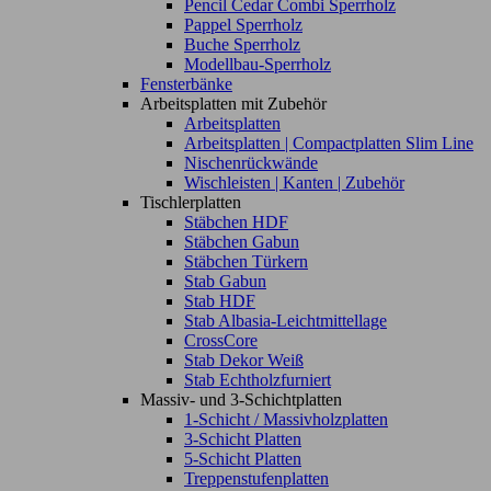
Pencil Cedar Combi Sperrholz
Pappel Sperrholz
Buche Sperrholz
Modellbau-Sperrholz
Fensterbänke
Arbeitsplatten mit Zubehör
Arbeitsplatten
Arbeitsplatten | Compactplatten Slim Line
Nischenrückwände
Wischleisten | Kanten | Zubehör
Tischlerplatten
Stäbchen HDF
Stäbchen Gabun
Stäbchen Türkern
Stab Gabun
Stab HDF
Stab Albasia-Leichtmittellage
CrossCore
Stab Dekor Weiß
Stab Echtholzfurniert
Massiv- und 3-Schichtplatten
1-Schicht / Massivholzplatten
3-Schicht Platten
5-Schicht Platten
Treppenstufenplatten