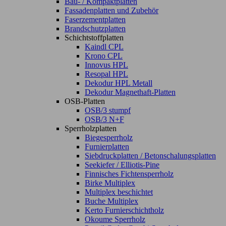
Bau- / Kompaktplatten
Fassadenplatten und Zubehör
Faserzementplatten
Brandschutzplatten
Schichtstoffplatten
Kaindl CPL
Krono CPL
Innovus HPL
Resopal HPL
Dekodur HPL Metall
Dekodur Magnethaft-Platten
OSB-Platten
OSB/3 stumpf
OSB/3 N+F
Sperrholzplatten
Biegesperrholz
Furnierplatten
Siebdruckplatten / Betonschalungsplatten
Seekiefer / Elliotis-Pine
Finnisches Fichtensperrholz
Birke Multiplex
Multiplex beschichtet
Buche Multiplex
Kerto Furnierschichtholz
Okoume Sperrholz