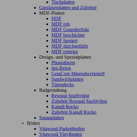
Tischplatten
Gipsfaserplatten und Zubehör
MDF-Platten
HDF
MDF roh
MDF Grundierfolie
MDF beschichtet
MDF furniert
MDF durchgefärbt
MDF exterior
Design- und Spezialplatten
Phonotherm
Imi-Beton
GetaCore Mineralwerkstoff
Sandwichplatten
Türendecks
Badgestaltung
Resopal SpaStyling
Zubehör Resopal SpaStyling
Kaindl Rocko
Zubehör Kaindl Rocko
Saunaplatten
Böden
Vitawood Parkettboden
Vitawood Vinylboden