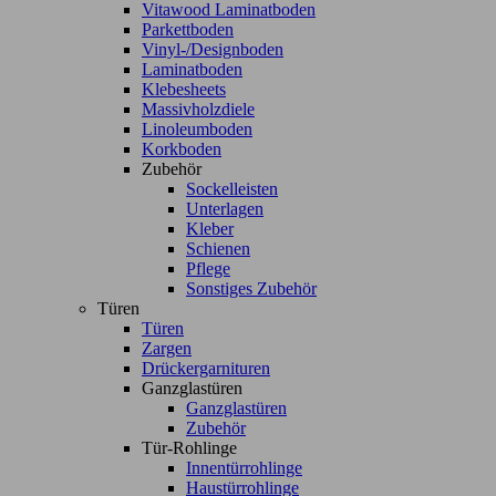
Vitawood Laminatboden
Parkettboden
Vinyl-/Designboden
Laminatboden
Klebesheets
Massivholzdiele
Linoleumboden
Korkboden
Zubehör
Sockelleisten
Unterlagen
Kleber
Schienen
Pflege
Sonstiges Zubehör
Türen
Türen
Zargen
Drückergarnituren
Ganzglastüren
Ganzglastüren
Zubehör
Tür-Rohlinge
Innentürrohlinge
Haustürrohlinge