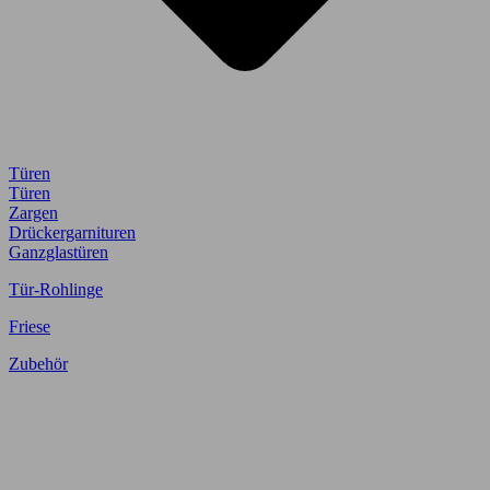
Türen
Türen
Zargen
Drückergarnituren
Ganzglastüren
Tür-Rohlinge
Friese
Zubehör