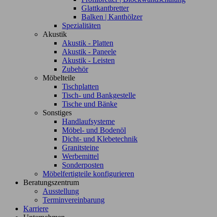
Glattkantbretter
Balken | Kanthölzer
Spezialitäten
Akustik
Akustik - Platten
Akustik - Paneele
Akustik - Leisten
Zubehör
Möbelteile
Tischplatten
Tisch- und Bankgestelle
Tische und Bänke
Sonstiges
Handlaufsysteme
Möbel- und Bodenöl
Dicht- und Klebetechnik
Granitsteine
Werbemittel
Sonderposten
Möbelfertigteile konfigurieren
Beratungszentrum
Ausstellung
Terminvereinbarung
Karriere