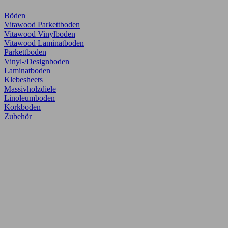
Böden
Vitawood Parkettboden
Vitawood Vinylboden
Vitawood Laminatboden
Parkettboden
Vinyl-/Designboden
Laminatboden
Klebesheets
Massivholzdiele
Linoleumboden
Korkboden
Zubehör