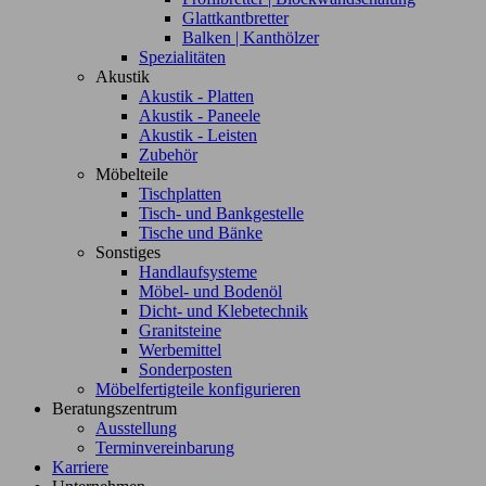
Glattkantbretter
Balken | Kanthölzer
Spezialitäten
Akustik
Akustik - Platten
Akustik - Paneele
Akustik - Leisten
Zubehör
Möbelteile
Tischplatten
Tisch- und Bankgestelle
Tische und Bänke
Sonstiges
Handlaufsysteme
Möbel- und Bodenöl
Dicht- und Klebetechnik
Granitsteine
Werbemittel
Sonderposten
Möbelfertigteile konfigurieren
Beratungszentrum
Ausstellung
Terminvereinbarung
Karriere