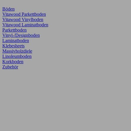
Böden
Vitawood Parkettboden
Vitawood Vinylboden
Vitawood Laminatboden
Parkettboden
Vinyl-/Designboden
Laminatboden
Klebesheets
Massivholzdiele
Linoleumboden
Korkboden
Zubehör