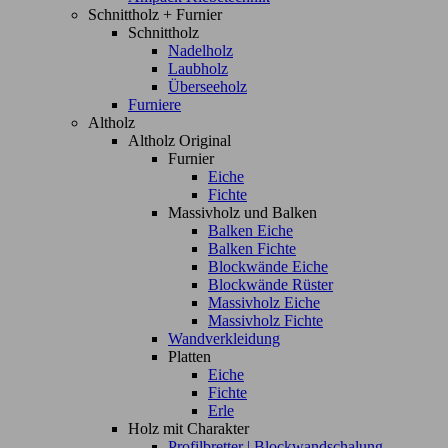
Schnittholz + Furnier
Schnittholz
Nadelholz
Laubholz
Überseeholz
Furniere
Altholz
Altholz Original
Furnier
Eiche
Fichte
Massivholz und Balken
Balken Eiche
Balken Fichte
Blockwände Eiche
Blockwände Rüster
Massivholz Eiche
Massivholz Fichte
Wandverkleidung
Platten
Eiche
Fichte
Erle
Holz mit Charakter
Profilbretter | Blockwandschalung