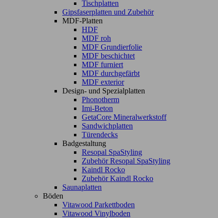
Tischplatten
Gipsfaserplatten und Zubehör
MDF-Platten
HDF
MDF roh
MDF Grundierfolie
MDF beschichtet
MDF furniert
MDF durchgefärbt
MDF exterior
Design- und Spezialplatten
Phonotherm
Imi-Beton
GetaCore Mineralwerkstoff
Sandwichplatten
Türendecks
Badgestaltung
Resopal SpaStyling
Zubehör Resopal SpaStyling
Kaindl Rocko
Zubehör Kaindl Rocko
Saunaplatten
Böden
Vitawood Parkettboden
Vitawood Vinylboden