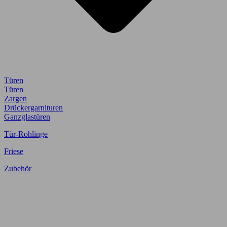
Türen
Türen
Zargen
Drückergarnituren
Ganzglastüren
Tür-Rohlinge
Friese
Zubehör