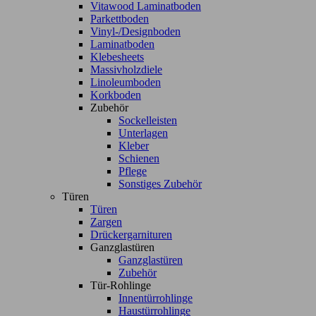
Vitawood Laminatboden
Parkettboden
Vinyl-/Designboden
Laminatboden
Klebesheets
Massivholzdiele
Linoleumboden
Korkboden
Zubehör
Sockelleisten
Unterlagen
Kleber
Schienen
Pflege
Sonstiges Zubehör
Türen
Türen
Zargen
Drückergarnituren
Ganzglastüren
Ganzglastüren
Zubehör
Tür-Rohlinge
Innentürrohlinge
Haustürrohlinge