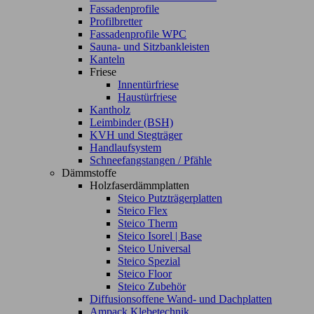
Fassadenprofile
Profilbretter
Fassadenprofile WPC
Sauna- und Sitzbankleisten
Kanteln
Friese
Innentürfriese
Haustürfriese
Kantholz
Leimbinder (BSH)
KVH und Stegträger
Handlaufsystem
Schneefangstangen / Pfähle
Dämmstoffe
Holzfaserdämmplatten
Steico Putzträgerplatten
Steico Flex
Steico Therm
Steico Isorel | Base
Steico Universal
Steico Spezial
Steico Floor
Steico Zubehör
Diffusionsoffene Wand- und Dachplatten
Ampack Klebetechnik