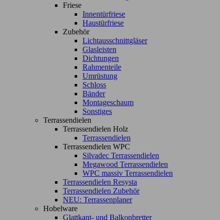
Friese
Innentürfriese
Haustürfriese
Zubehör
Lichtausschnittgläser
Glasleisten
Dichtungen
Rahmenteile
Umrüstung
Schloss
Bänder
Montageschaum
Sonstiges
Terrassendielen
Terrassendielen Holz
Terrassendielen
Terrassendielen WPC
Silvadec Terrassendielen
Megawood Terrassendielen
WPC massiv Terrassendielen
Terrassendielen Resysta
Terrassendielen Zubehör
NEU: Terrassenplaner
Hobelware
Glattkant- und Balkonbretter