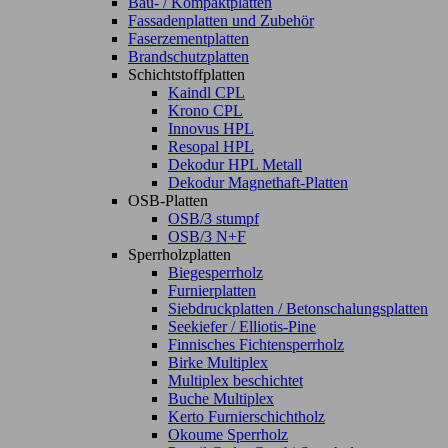
Bau- / Kompaktplatten
Fassadenplatten und Zubehör
Faserzementplatten
Brandschutzplatten
Schichtstoffplatten
Kaindl CPL
Krono CPL
Innovus HPL
Resopal HPL
Dekodur HPL Metall
Dekodur Magnethaft-Platten
OSB-Platten
OSB/3 stumpf
OSB/3 N+F
Sperrholzplatten
Biegesperrholz
Furnierplatten
Siebdruckplatten / Betonschalungsplatten
Seekiefer / Elliotis-Pine
Finnisches Fichtensperrholz
Birke Multiplex
Multiplex beschichtet
Buche Multiplex
Kerto Furnierschichtholz
Okoume Sperrholz