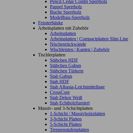
Pencil Cedar Combi Sperrholz
Pappel Sperrholz
Buche Sperrholz
Modellbau-Sperrholz
Fensterbänke
Arbeitsplatten mit Zubehör
Arbeitsplatten
Arbeitsplatten | Compactplatten Slim Line
Nischenrückwände
Wischleisten | Kanten | Zubehör
Tischlerplatten
Stäbchen HDF
Stäbchen Gabun
Stäbchen Türkern
Stab Gabun
Stab HDF
Stab Albasia-Leichtmittellage
CrossCore
Stab Dekor Weiß
Stab Echtholzfurniert
Massiv- und 3-Schichtplatten
1-Schicht / Massivholzplatten
3-Schicht Platten
5-Schicht Platten
Treppenstufenplatten