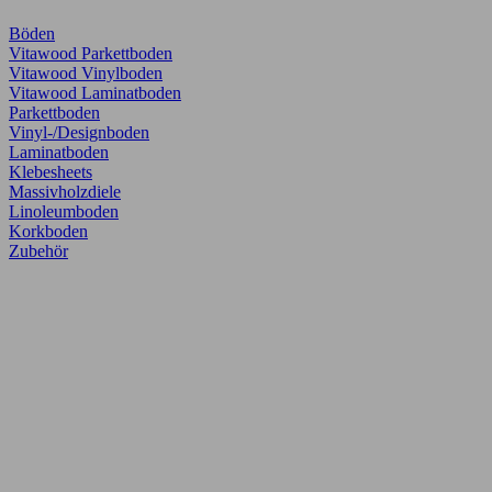
Böden
Vitawood Parkettboden
Vitawood Vinylboden
Vitawood Laminatboden
Parkettboden
Vinyl-/Designboden
Laminatboden
Klebesheets
Massivholzdiele
Linoleumboden
Korkboden
Zubehör