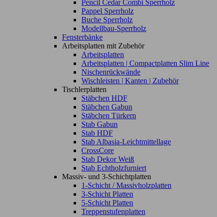
Pencil Cedar Combi Sperrholz
Pappel Sperrholz
Buche Sperrholz
Modellbau-Sperrholz
Fensterbänke
Arbeitsplatten mit Zubehör
Arbeitsplatten
Arbeitsplatten | Compactplatten Slim Line
Nischenrückwände
Wischleisten | Kanten | Zubehör
Tischlerplatten
Stäbchen HDF
Stäbchen Gabun
Stäbchen Türkern
Stab Gabun
Stab HDF
Stab Albasia-Leichtmittellage
CrossCore
Stab Dekor Weiß
Stab Echtholzfurniert
Massiv- und 3-Schichtplatten
1-Schicht / Massivholzplatten
3-Schicht Platten
5-Schicht Platten
Treppenstufenplatten