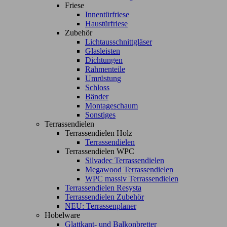
Friese
Innentürfriese
Haustürfriese
Zubehör
Lichtausschnittgläser
Glasleisten
Dichtungen
Rahmenteile
Umrüstung
Schloss
Bänder
Montageschaum
Sonstiges
Terrassendielen
Terrassendielen Holz
Terrassendielen
Terrassendielen WPC
Silvadec Terrassendielen
Megawood Terrassendielen
WPC massiv Terrassendielen
Terrassendielen Resysta
Terrassendielen Zubehör
NEU: Terrassenplaner
Hobelware
Glattkant- und Balkonbretter