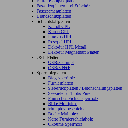
Bau- / Kompaktplatten
Fassadenplatten und Zubehör
Faserzementplatten
Brandschutzplatten
Schichtstoffplatten
Kaindl CPL
Krono CPL
Innovus HPL
Resopal HPL
Dekodur HPL Metall
Dekodur Magnethaft-Platten
OSB-Platten
OSB/3 stumpf
OSB/3 N+F
Sperrholzplatten
Biegesperrholz
Furnierplatten
Siebdruckplatten / Betonschalungsplatten
Seekiefer / Elliotis-Pine
Finnisches Fichtensperrholz
Birke Multiplex
Multiplex beschichtet
Buche Multiplex
Kerto Furnierschichtholz
Okoume Sperrholz