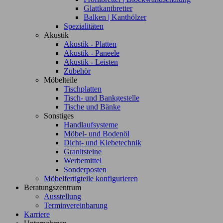
Glattkantbretter
Balken | Kanthölzer
Spezialitäten
Akustik
Akustik - Platten
Akustik - Paneele
Akustik - Leisten
Zubehör
Möbelteile
Tischplatten
Tisch- und Bankgestelle
Tische und Bänke
Sonstiges
Handlaufsysteme
Möbel- und Bodenöl
Dicht- und Klebetechnik
Granitsteine
Werbemittel
Sonderposten
Möbelfertigteile konfigurieren
Beratungszentrum
Ausstellung
Terminvereinbarung
Karriere