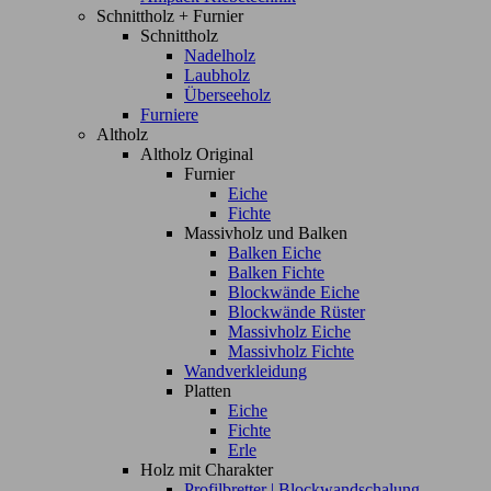
Schnittholz + Furnier
Schnittholz
Nadelholz
Laubholz
Überseeholz
Furniere
Altholz
Altholz Original
Furnier
Eiche
Fichte
Massivholz und Balken
Balken Eiche
Balken Fichte
Blockwände Eiche
Blockwände Rüster
Massivholz Eiche
Massivholz Fichte
Wandverkleidung
Platten
Eiche
Fichte
Erle
Holz mit Charakter
Profilbretter | Blockwandschalung