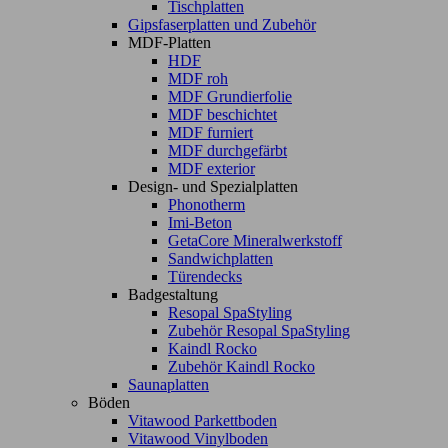
Tischplatten
Gipsfaserplatten und Zubehör
MDF-Platten
HDF
MDF roh
MDF Grundierfolie
MDF beschichtet
MDF furniert
MDF durchgefärbt
MDF exterior
Design- und Spezialplatten
Phonotherm
Imi-Beton
GetaCore Mineralwerkstoff
Sandwichplatten
Türendecks
Badgestaltung
Resopal SpaStyling
Zubehör Resopal SpaStyling
Kaindl Rocko
Zubehör Kaindl Rocko
Saunaplatten
Böden
Vitawood Parkettboden
Vitawood Vinylboden