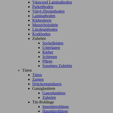
Vitawood Laminatboden
Parkettboden
Vinyl-/Designboden
Laminatboden
Klebesheets
Massivholzdiele
Linoleumboden
Korkboden
Zubehör
Sockelleisten
Unterlagen
Kleber
Schienen
Pflege
Sonstiges Zubehör
Türen
Türen
Zargen
Drückergarnituren
Ganzglastüren
Ganzglastüren
Zubehör
Tür-Rohlinge
Innentürrohlinge
Haustürrohlinge