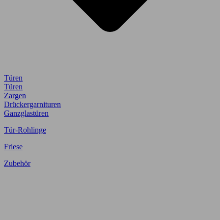
Türen
Türen
Zargen
Drückergarnituren
Ganzglastüren
Tür-Rohlinge
Friese
Zubehör