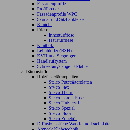
Fassadenprofile
Profilbretter
Fassadenprofile WPC
Sauna- und Sitzbankleisten
Kanteln
Friese
Innentürfriese
Haustürfriese
Kantholz
Leimbinder (BSH)
KVH und Stegträger
Handlaufsystem
Schneefangstangen / Pfähle
Dämmstoffe
Holzfaserdämmplatten
Steico Putzträgerplatten
Steico Flex
Steico Therm
Steico Isorel | Base
Steico Universal
Steico Spezial
Steico Floor
Steico Zubehör
Diffusionsoffene Wand- und Dachplatten
Ampack Klebetechnik