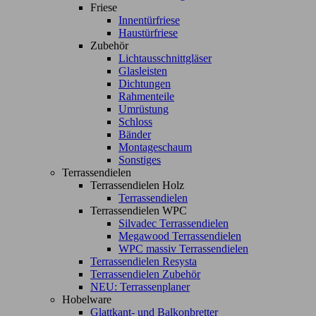
Friese
Innentürfriese
Haustürfriese
Zubehör
Lichtausschnittgläser
Glasleisten
Dichtungen
Rahmenteile
Umrüstung
Schloss
Bänder
Montageschaum
Sonstiges
Terrassendielen
Terrassendielen Holz
Terrassendielen
Terrassendielen WPC
Silvadec Terrassendielen
Megawood Terrassendielen
WPC massiv Terrassendielen
Terrassendielen Resysta
Terrassendielen Zubehör
NEU: Terrassenplaner
Hobelware
Glattkant- und Balkonbretter