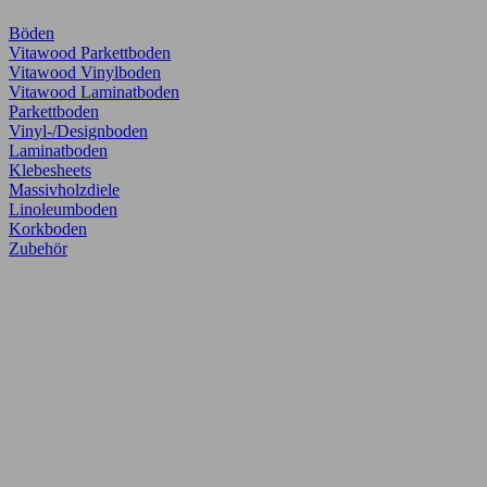
Böden
Vitawood Parkettboden
Vitawood Vinylboden
Vitawood Laminatboden
Parkettboden
Vinyl-/Designboden
Laminatboden
Klebesheets
Massivholzdiele
Linoleumboden
Korkboden
Zubehör