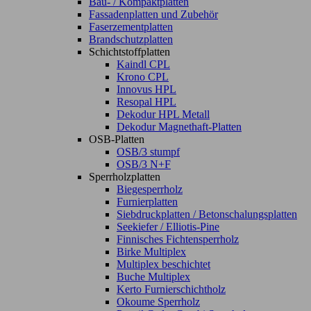
Bau- / Kompaktplatten
Fassadenplatten und Zubehör
Faserzementplatten
Brandschutzplatten
Schichtstoffplatten
Kaindl CPL
Krono CPL
Innovus HPL
Resopal HPL
Dekodur HPL Metall
Dekodur Magnethaft-Platten
OSB-Platten
OSB/3 stumpf
OSB/3 N+F
Sperrholzplatten
Biegesperrholz
Furnierplatten
Siebdruckplatten / Betonschalungsplatten
Seekiefer / Elliotis-Pine
Finnisches Fichtensperrholz
Birke Multiplex
Multiplex beschichtet
Buche Multiplex
Kerto Furnierschichtholz
Okoume Sperrholz