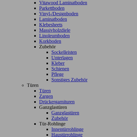
Vitawood Laminatboden
Parkettboden
Vinyl-/Designboden
Laminatboden
Klebesheets
Massivholzdiele
Linoleumboden
Korkboden
Zubehör
Sockelleisten
Unterlagen
Kleber
Schienen
Pflege
Sonstiges Zubehör
Türen
Türen
Zargen
Drückergarnituren
Ganzglastüren
Ganzglastüren
Zubehör
Tür-Rohlinge
Innentürrohlinge
Haustürrohlinge