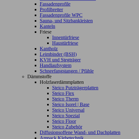
Fassadenprofile
Profilbretter
Fassadenprofile WPC
Sauna- und Sitzbankleisten
Kanteln
Friese
Innentürfriese
Haustürfriese
Kantholz
Leimbinder (BSH)
KVH und Stegträger
Handlaufsystem
Schneefangstangen / Pfähle
Dämmstoffe
Holzfaserdämmplatten
Steico Putzträgerplatten
Steico Flex
Steico Therm
Steico Isorel | Base
Steico Universal
Steico Spezial
Steico Floor
Steico Zubehör
Diffusionsoffene Wand- und Dachplatten
Ampack Klebetechnik