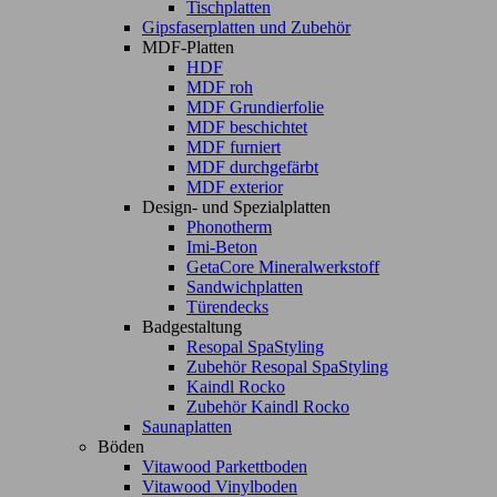
Tischplatten
Gipsfaserplatten und Zubehör
MDF-Platten
HDF
MDF roh
MDF Grundierfolie
MDF beschichtet
MDF furniert
MDF durchgefärbt
MDF exterior
Design- und Spezialplatten
Phonotherm
Imi-Beton
GetaCore Mineralwerkstoff
Sandwichplatten
Türendecks
Badgestaltung
Resopal SpaStyling
Zubehör Resopal SpaStyling
Kaindl Rocko
Zubehör Kaindl Rocko
Saunaplatten
Böden
Vitawood Parkettboden
Vitawood Vinylboden