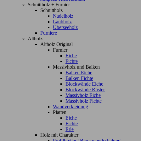
Schnittholz + Furnier
Schnittholz
Nadelholz
Laubholz
Überseeholz
Furniere
Altholz
Altholz Original
Furnier
Eiche
Fichte
Massivholz und Balken
Balken Eiche
Balken Fichte
Blockwände Eiche
Blockwände Rüster
Massivholz Eiche
Massivholz Fichte
Wandverkleidung
Platten
Eiche
Fichte
Erle
Holz mit Charakter
Profilbretter | Blockwandschalung