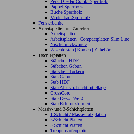
Pencil Cedar Combi Sperrholz
Pappel Sperrholz
Buche Sperrholz
Modellbau-Sperrholz
Fensterbänke
Arbeitsplatten mit Zubehör
Arbeitsplatten
Arbeitsplatten | Compactplatten Slim Line
Nischenrückwände
Wischleisten | Kanten | Zubehör
Tischlerplatten
Stäbchen HDF
Stäbchen Gabun
Stäbchen Türkern
Stab Gabun
Stab HDF
Stab Albasia-Leichtmittellage
CrossCore
Stab Dekor Weiß
Stab Echtholzfurniert
Massiv- und 3-Schichtplatten
1-Schicht / Massivholzplatten
3-Schicht Platten
5-Schicht Platten
Treppenstufenplatten