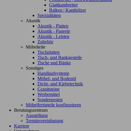
Glattkantbretter
Balken | Kanthölzer
Spezialitäten
Akustik
Akustik - Platten
Akustik - Paneele
Akustik - Leisten
Zubehör
Möbelteile
Tischplatten
Tisch- und Bankgestelle
Tische und Bänke
Sonstiges
Handlaufsysteme
Möbel- und Bodenöl
Dicht- und Klebetechnik
Granitsteine
Werbemittel
Sonderposten
Möbelfertigteile konfigurieren
Beratungszentrum
Ausstellung
Terminvereinbarung
Karriere