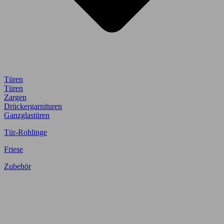
Türen
Türen
Zargen
Drückergarnituren
Ganzglastüren
Tür-Rohlinge
Friese
Zubehör