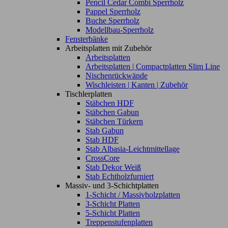
Pencil Cedar Combi Sperrholz
Pappel Sperrholz
Buche Sperrholz
Modellbau-Sperrholz
Fensterbänke
Arbeitsplatten mit Zubehör
Arbeitsplatten
Arbeitsplatten | Compactplatten Slim Line
Nischenrückwände
Wischleisten | Kanten | Zubehör
Tischlerplatten
Stäbchen HDF
Stäbchen Gabun
Stäbchen Türkern
Stab Gabun
Stab HDF
Stab Albasia-Leichtmittellage
CrossCore
Stab Dekor Weiß
Stab Echtholzfurniert
Massiv- und 3-Schichtplatten
1-Schicht / Massivholzplatten
3-Schicht Platten
5-Schicht Platten
Treppenstufenplatten