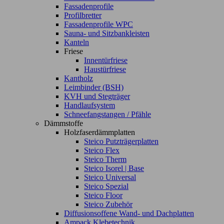
Fassadenprofile
Profilbretter
Fassadenprofile WPC
Sauna- und Sitzbankleisten
Kanteln
Friese
Innentürfriese
Haustürfriese
Kantholz
Leimbinder (BSH)
KVH und Stegträger
Handlaufsystem
Schneefangstangen / Pfähle
Dämmstoffe
Holzfaserdämmplatten
Steico Putzträgerplatten
Steico Flex
Steico Therm
Steico Isorel | Base
Steico Universal
Steico Spezial
Steico Floor
Steico Zubehör
Diffusionsoffene Wand- und Dachplatten
Ampack Klebetechnik