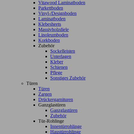
Vitawood Laminatboden
Parkettboden
Vinyl-/Designboden
Laminatboden
Klebesheets
Massivholzdiele
Linoleumboden
Korkboden
Zubehör
Sockelleisten
Unterlagen
Kleber
Schienen
Pflege
Sonstiges Zubehör
Türen
Türen
Zargen
Drückergarnituren
Ganzglastüren
Ganzglastüren
Zubehör
Tür-Rohlinge
Innentürrohlinge
Haustürrohlinge