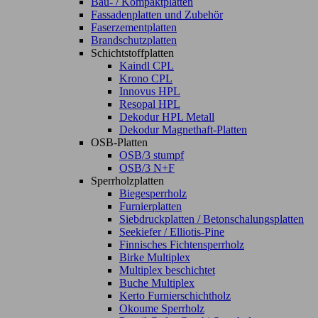
Bau- / Kompaktplatten
Fassadenplatten und Zubehör
Faserzementplatten
Brandschutzplatten
Schichtstoffplatten
Kaindl CPL
Krono CPL
Innovus HPL
Resopal HPL
Dekodur HPL Metall
Dekodur Magnethaft-Platten
OSB-Platten
OSB/3 stumpf
OSB/3 N+F
Sperrholzplatten
Biegesperrholz
Furnierplatten
Siebdruckplatten / Betonschalungsplatten
Seekiefer / Elliotis-Pine
Finnisches Fichtensperrholz
Birke Multiplex
Multiplex beschichtet
Buche Multiplex
Kerto Furnierschichtholz
Okoume Sperrholz