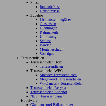
Friese
Innentürfriese
Haustürfriese
Zubehör
Lichtausschnittgläser
Glasleisten
Dichtungen
Rahmenteile
Umrüstung
Schloss
Bänder
Montageschaum
Sonstiges
Terrassendielen
Terrassendielen Holz
Terrassendielen
Terrassendielen WPC
Silvadec Terrassendielen
Megawood Terrassendielen
WPC massiv Terrassendielen
Terrassendielen Resysta
Terrassendielen Zubehör
NEU: Terrassenplaner
Hobelware
Glattkant- und Balkonbretter