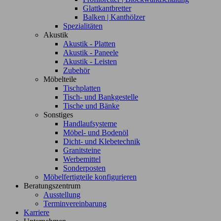
Glattkantbretter
Balken | Kanthölzer
Spezialitäten
Akustik
Akustik - Platten
Akustik - Paneele
Akustik - Leisten
Zubehör
Möbelteile
Tischplatten
Tisch- und Bankgestelle
Tische und Bänke
Sonstiges
Handlaufsysteme
Möbel- und Bodenöl
Dicht- und Klebetechnik
Granitsteine
Werbemittel
Sonderposten
Möbelfertigteile konfigurieren
Beratungszentrum
Ausstellung
Terminvereinbarung
Karriere