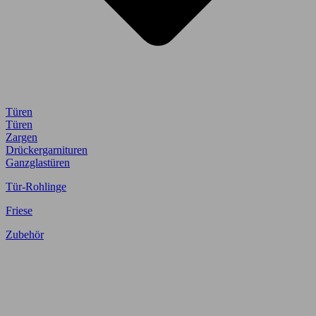
Türen
Türen
Zargen
Drückergarnituren
Ganzglastüren
Tür-Rohlinge
Friese
Zubehör