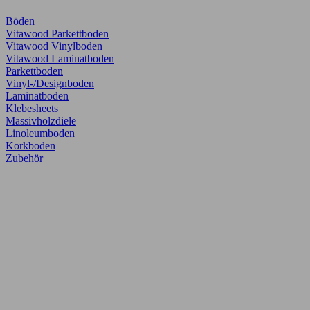
Böden
Vitawood Parkettboden
Vitawood Vinylboden
Vitawood Laminatboden
Parkettboden
Vinyl-/Designboden
Laminatboden
Klebesheets
Massivholzdiele
Linoleumboden
Korkboden
Zubehör