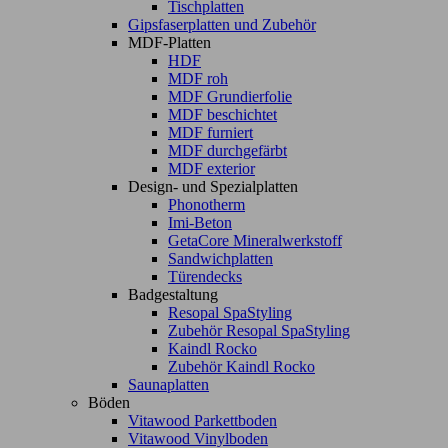
Tischplatten
Gipsfaserplatten und Zubehör
MDF-Platten
HDF
MDF roh
MDF Grundierfolie
MDF beschichtet
MDF furniert
MDF durchgefärbt
MDF exterior
Design- und Spezialplatten
Phonotherm
Imi-Beton
GetaCore Mineralwerkstoff
Sandwichplatten
Türendecks
Badgestaltung
Resopal SpaStyling
Zubehör Resopal SpaStyling
Kaindl Rocko
Zubehör Kaindl Rocko
Saunaplatten
Böden
Vitawood Parkettboden
Vitawood Vinylboden