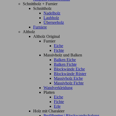
Schnittholz + Furnier
Schnittholz
Nadelholz
Laubholz
Überseeholz
Furniere
Altholz
Altholz Original
Furnier
Eiche
Fichte
Massivholz und Balken
Balken Eiche
Balken Fichte
Blockwände Eiche
Blockwände Rüster
Massivholz Eiche
Massivholz Fichte
Wandverkleidung
Platten
Eiche
Fichte
Erle
Holz mit Charakter
Profilbretter | Blockwandschalung