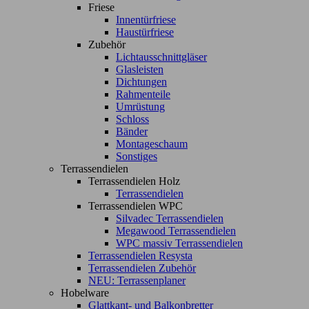
Friese
Innentürfriese
Haustürfriese
Zubehör
Lichtausschnittgläser
Glasleisten
Dichtungen
Rahmenteile
Umrüstung
Schloss
Bänder
Montageschaum
Sonstiges
Terrassendielen
Terrassendielen Holz
Terrassendielen
Terrassendielen WPC
Silvadec Terrassendielen
Megawood Terrassendielen
WPC massiv Terrassendielen
Terrassendielen Resysta
Terrassendielen Zubehör
NEU: Terrassenplaner
Hobelware
Glattkant- und Balkonbretter