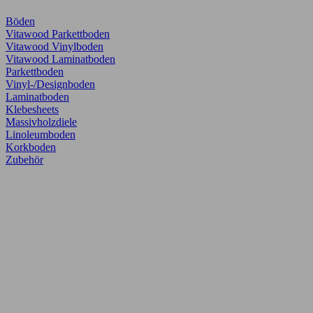
Böden
Vitawood Parkettboden
Vitawood Vinylboden
Vitawood Laminatboden
Parkettboden
Vinyl-/Designboden
Laminatboden
Klebesheets
Massivholzdiele
Linoleumboden
Korkboden
Zubehör