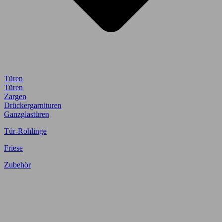
Türen
Türen
Zargen
Drückergarnituren
Ganzglastüren
Tür-Rohlinge
Friese
Zubehör