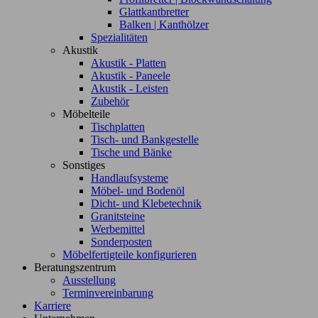
Glattkantbretter
Balken | Kanthölzer
Spezialitäten
Akustik
Akustik - Platten
Akustik - Paneele
Akustik - Leisten
Zubehör
Möbelteile
Tischplatten
Tisch- und Bankgestelle
Tische und Bänke
Sonstiges
Handlaufsysteme
Möbel- und Bodenöl
Dicht- und Klebetechnik
Granitsteine
Werbemittel
Sonderposten
Möbelfertigteile konfigurieren
Beratungszentrum
Ausstellung
Terminvereinbarung
Karriere