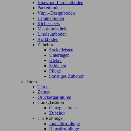
Vitawood Laminatboden
Parkettboden
Vinyl-/Designboden
Laminatboden
Klebesheets
Massivholzdiele
Linoleumboden
Korkboden
Zubehör
Sockelleisten
Unterlagen
Kleber
Schienen
Pflege
Sonstiges Zubehör
Türen
Türen
Zargen
Drückergarnituren
Ganzglastüren
Ganzglastüren
Zubehör
Tür-Rohlinge
Innentürrohlinge
Haustürrohlinge