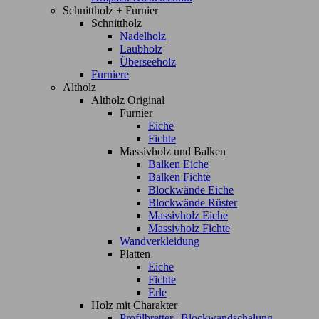
Schnittholz + Furnier
Schnittholz
Nadelholz
Laubholz
Überseeholz
Furniere
Altholz
Altholz Original
Furnier
Eiche
Fichte
Massivholz und Balken
Balken Eiche
Balken Fichte
Blockwände Eiche
Blockwände Rüster
Massivholz Eiche
Massivholz Fichte
Wandverkleidung
Platten
Eiche
Fichte
Erle
Holz mit Charakter
Profilbretter | Blockwandschalung