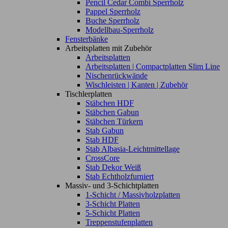
Pencil Cedar Combi Sperrholz
Pappel Sperrholz
Buche Sperrholz
Modellbau-Sperrholz
Fensterbänke
Arbeitsplatten mit Zubehör
Arbeitsplatten
Arbeitsplatten | Compactplatten Slim Line
Nischenrückwände
Wischleisten | Kanten | Zubehör
Tischlerplatten
Stäbchen HDF
Stäbchen Gabun
Stäbchen Türkern
Stab Gabun
Stab HDF
Stab Albasia-Leichtmittellage
CrossCore
Stab Dekor Weiß
Stab Echtholzfurniert
Massiv- und 3-Schichtplatten
1-Schicht / Massivholzplatten
3-Schicht Platten
5-Schicht Platten
Treppenstufenplatten