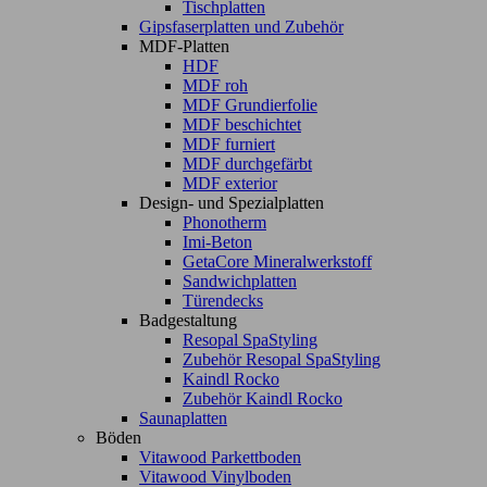
Tischplatten
Gipsfaserplatten und Zubehör
MDF-Platten
HDF
MDF roh
MDF Grundierfolie
MDF beschichtet
MDF furniert
MDF durchgefärbt
MDF exterior
Design- und Spezialplatten
Phonotherm
Imi-Beton
GetaCore Mineralwerkstoff
Sandwichplatten
Türendecks
Badgestaltung
Resopal SpaStyling
Zubehör Resopal SpaStyling
Kaindl Rocko
Zubehör Kaindl Rocko
Saunaplatten
Böden
Vitawood Parkettboden
Vitawood Vinylboden