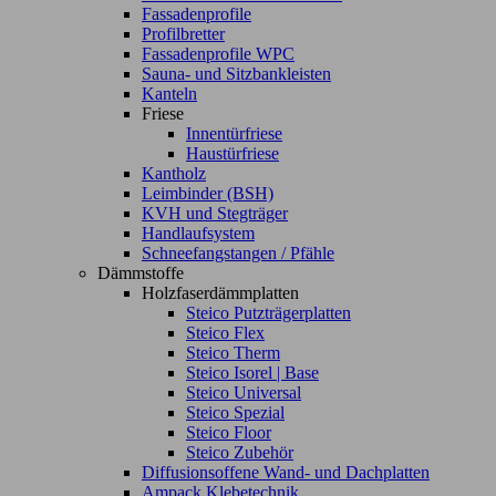
Fassadenprofile
Profilbretter
Fassadenprofile WPC
Sauna- und Sitzbankleisten
Kanteln
Friese
Innentürfriese
Haustürfriese
Kantholz
Leimbinder (BSH)
KVH und Stegträger
Handlaufsystem
Schneefangstangen / Pfähle
Dämmstoffe
Holzfaserdämmplatten
Steico Putzträgerplatten
Steico Flex
Steico Therm
Steico Isorel | Base
Steico Universal
Steico Spezial
Steico Floor
Steico Zubehör
Diffusionsoffene Wand- und Dachplatten
Ampack Klebetechnik