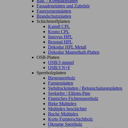
Bau- / Kompaktplatten
Fassadenplatten und Zubehör
Faserzementplatten
Brandschutzplatten
Schichtstoffplatten
Kaindl CPL
Krono CPL
Innovus HPL
Resopal HPL
Dekodur HPL Metall
Dekodur Magnethaft-Platten
OSB-Platten
OSB/3 stumpf
OSB/3 N+F
Sperrholzplatten
Biegesperrholz
Furnierplatten
Siebdruckplatten / Betonschalungsplatten
Seekiefer / Elliotis-Pine
Finnisches Fichtensperrholz
Birke Multiplex
Multiplex beschichtet
Buche Multiplex
Kerto Furnierschichtholz
Okoume Sperrholz