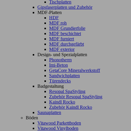
Tischplatten
Gipsfaserplatten und Zubehör
MDF-Platten
HDF
MDF roh
MDF Grundierfolie
MDF beschichtet
MDF furniert
MDF durchgefärbt
MDF exterior
Design- und Spezialplatten
Phonotherm
Imi-Beton
GetaCore Mineralwerkstoff
Sandwichplatten
Türendecks
Badgestaltung
Resopal SpaStyling
Zubehör Resopal SpaStyling
Kaindl Rocko
Zubehör Kaindl Rocko
Saunaplatten
Böden
Vitawood Parkettboden
Vitawood Vinylboden