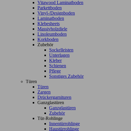
Vitawood Laminatboden
Parkettboden
Vinyl-/Designboden
Laminatboden
Klebesheets
Massivholzdiele
Linoleumboden
Korkboden
Zubehör
Sockelleisten
Unterlagen
Kleber
Schienen
Pflege
Sonstiges Zubehör
Türen
Türen
Zargen
Drückergarnituren
Ganzglastüren
Ganzglastüren
Zubehör
Tür-Rohlinge
Innentürrohlinge
Haustürrohlinge