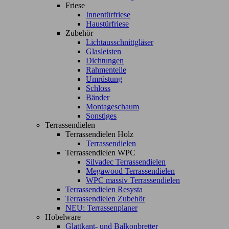
Friese
Innentürfriese
Haustürfriese
Zubehör
Lichtausschnittgläser
Glasleisten
Dichtungen
Rahmenteile
Umrüstung
Schloss
Bänder
Montageschaum
Sonstiges
Terrassendielen
Terrassendielen Holz
Terrassendielen
Terrassendielen WPC
Silvadec Terrassendielen
Megawood Terrassendielen
WPC massiv Terrassendielen
Terrassendielen Resysta
Terrassendielen Zubehör
NEU: Terrassenplaner
Hobelware
Glattkant- und Balkonbretter