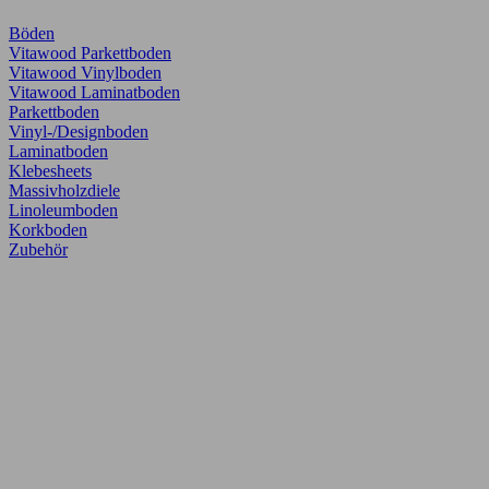
Böden
Vitawood Parkettboden
Vitawood Vinylboden
Vitawood Laminatboden
Parkettboden
Vinyl-/Designboden
Laminatboden
Klebesheets
Massivholzdiele
Linoleumboden
Korkboden
Zubehör