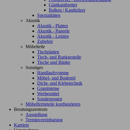
Glattkantbretter
Balken | Kanthölzer
Spezialitäten
Akustik
Akustik - Platten
Akustik - Paneele
Akustik - Leisten
Zubehör
Möbelteile
Tischplatten
Tisch- und Bankgestelle
Tische und Bänke
Sonstiges
Handlaufsysteme
Möbel- und Bodenöl
Dicht- und Klebetechnik
Granitsteine
Werbemittel
Sonderposten
Möbelfertigteile konfigurieren
Beratungszentrum
Ausstellung
Terminvereinbarung
Karriere