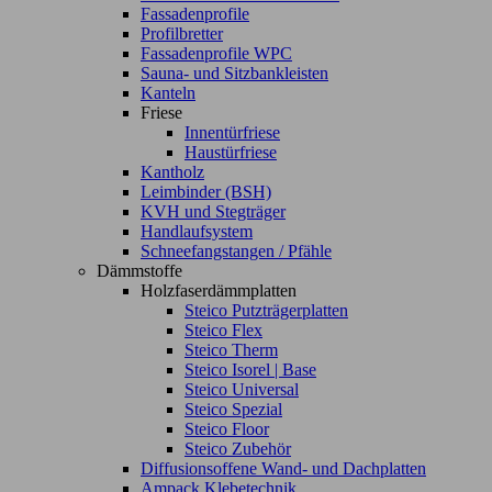
Fassadenprofile
Profilbretter
Fassadenprofile WPC
Sauna- und Sitzbankleisten
Kanteln
Friese
Innentürfriese
Haustürfriese
Kantholz
Leimbinder (BSH)
KVH und Stegträger
Handlaufsystem
Schneefangstangen / Pfähle
Dämmstoffe
Holzfaserdämmplatten
Steico Putzträgerplatten
Steico Flex
Steico Therm
Steico Isorel | Base
Steico Universal
Steico Spezial
Steico Floor
Steico Zubehör
Diffusionsoffene Wand- und Dachplatten
Ampack Klebetechnik