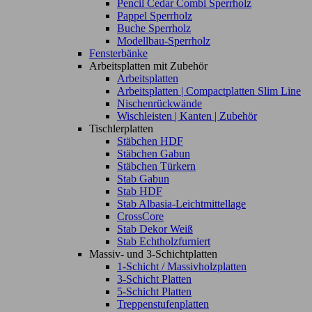
Pencil Cedar Combi Sperrholz
Pappel Sperrholz
Buche Sperrholz
Modellbau-Sperrholz
Fensterbänke
Arbeitsplatten mit Zubehör
Arbeitsplatten
Arbeitsplatten | Compactplatten Slim Line
Nischenrückwände
Wischleisten | Kanten | Zubehör
Tischlerplatten
Stäbchen HDF
Stäbchen Gabun
Stäbchen Türkern
Stab Gabun
Stab HDF
Stab Albasia-Leichtmittellage
CrossCore
Stab Dekor Weiß
Stab Echtholzfurniert
Massiv- und 3-Schichtplatten
1-Schicht / Massivholzplatten
3-Schicht Platten
5-Schicht Platten
Treppenstufenplatten