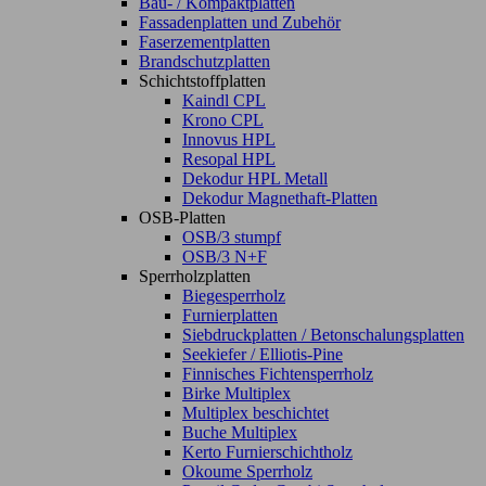
Bau- / Kompaktplatten
Fassadenplatten und Zubehör
Faserzementplatten
Brandschutzplatten
Schichtstoffplatten
Kaindl CPL
Krono CPL
Innovus HPL
Resopal HPL
Dekodur HPL Metall
Dekodur Magnethaft-Platten
OSB-Platten
OSB/3 stumpf
OSB/3 N+F
Sperrholzplatten
Biegesperrholz
Furnierplatten
Siebdruckplatten / Betonschalungsplatten
Seekiefer / Elliotis-Pine
Finnisches Fichtensperrholz
Birke Multiplex
Multiplex beschichtet
Buche Multiplex
Kerto Furnierschichtholz
Okoume Sperrholz