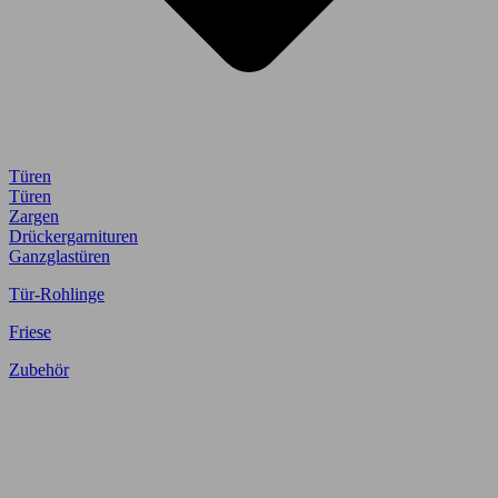
Türen
Türen
Zargen
Drückergarnituren
Ganzglastüren
Tür-Rohlinge
Friese
Zubehör