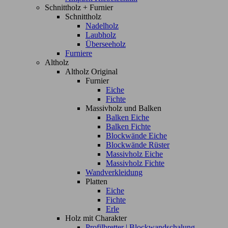
Schnittholz + Furnier
Schnittholz
Nadelholz
Laubholz
Überseeholz
Furniere
Altholz
Altholz Original
Furnier
Eiche
Fichte
Massivholz und Balken
Balken Eiche
Balken Fichte
Blockwände Eiche
Blockwände Rüster
Massivholz Eiche
Massivholz Fichte
Wandverkleidung
Platten
Eiche
Fichte
Erle
Holz mit Charakter
Profilbretter | Blockwandschalung