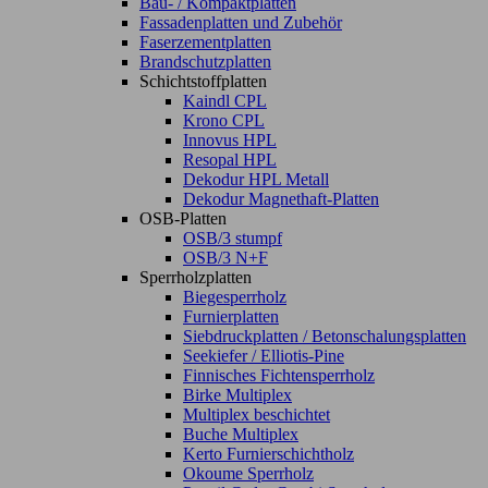
Bau- / Kompaktplatten
Fassadenplatten und Zubehör
Faserzementplatten
Brandschutzplatten
Schichtstoffplatten
Kaindl CPL
Krono CPL
Innovus HPL
Resopal HPL
Dekodur HPL Metall
Dekodur Magnethaft-Platten
OSB-Platten
OSB/3 stumpf
OSB/3 N+F
Sperrholzplatten
Biegesperrholz
Furnierplatten
Siebdruckplatten / Betonschalungsplatten
Seekiefer / Elliotis-Pine
Finnisches Fichtensperrholz
Birke Multiplex
Multiplex beschichtet
Buche Multiplex
Kerto Furnierschichtholz
Okoume Sperrholz