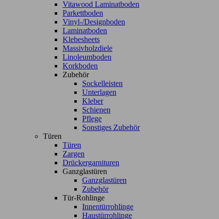
Vitawood Laminatboden
Parkettboden
Vinyl-/Designboden
Laminatboden
Klebesheets
Massivholzdiele
Linoleumboden
Korkboden
Zubehör
Sockelleisten
Unterlagen
Kleber
Schienen
Pflege
Sonstiges Zubehör
Türen
Türen
Zargen
Drückergarnituren
Ganzglastüren
Ganzglastüren
Zubehör
Tür-Rohlinge
Innentürrohlinge
Haustürrohlinge