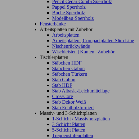
Pencil Cedar Combi Sperrholz
Pappel Sperrholz
Buche Sperrholz
Modellbau-Sperrholz
Fensterbänke
Arbeitsplatten mit Zubehör
Arbeitsplatten
Arbeitsplatten | Compactplatten Slim Line
Nischenrückwände
Wischleisten | Kanten | Zubehör
Tischlerplatten
Stäbchen HDF
Stäbchen Gabun
Stäbchen Türkern
Stab Gabun
Stab HDF
Stab Albasia-Leichtmittellage
CrossCore
Stab Dekor Weiß
Stab Echtholzfurniert
Massiv- und 3-Schichtplatten
1-Schicht / Massivholzplatten
3-Schicht Platten
5-Schicht Platten
Treppenstufenplatten