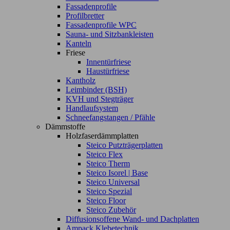
Fassadenprofile
Profilbretter
Fassadenprofile WPC
Sauna- und Sitzbankleisten
Kanteln
Friese
Innentürfriese
Haustürfriese
Kantholz
Leimbinder (BSH)
KVH und Stegträger
Handlaufsystem
Schneefangstangen / Pfähle
Dämmstoffe
Holzfaserdämmplatten
Steico Putzträgerplatten
Steico Flex
Steico Therm
Steico Isorel | Base
Steico Universal
Steico Spezial
Steico Floor
Steico Zubehör
Diffusionsoffene Wand- und Dachplatten
Ampack Klebetechnik