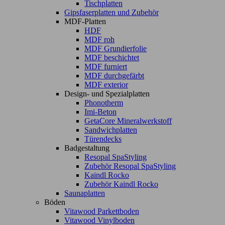
Tischplatten
Gipsfaserplatten und Zubehör
MDF-Platten
HDF
MDF roh
MDF Grundierfolie
MDF beschichtet
MDF furniert
MDF durchgefärbt
MDF exterior
Design- und Spezialplatten
Phonotherm
Imi-Beton
GetaCore Mineralwerkstoff
Sandwichplatten
Türendecks
Badgestaltung
Resopal SpaStyling
Zubehör Resopal SpaStyling
Kaindl Rocko
Zubehör Kaindl Rocko
Saunaplatten
Böden
Vitawood Parkettboden
Vitawood Vinylboden