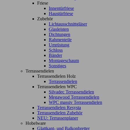
Friese
Innentürfriese
Haustürfriese
Zubehör
Lichtausschnittgläser
Glasleisten
Dichtungen
Rahmenteile
Umrüstung
Schloss
Bänder
Montageschaum
Sonstiges
Terrassendielen
Terrassendielen Holz
Terrassendielen
Terrassendielen WPC
Silvadec Terrassendielen
Megawood Terrassendielen
WPC massiv Terrassendielen
Terrassendielen Resysta
Terrassendielen Zubehör
NEU: Terrassenplaner
Hobelware
Glattkant- und Balkonbretter