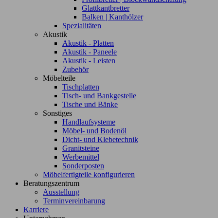
Glattkantbretter
Balken | Kanthölzer
Spezialitäten
Akustik
Akustik - Platten
Akustik - Paneele
Akustik - Leisten
Zubehör
Möbelteile
Tischplatten
Tisch- und Bankgestelle
Tische und Bänke
Sonstiges
Handlaufsysteme
Möbel- und Bodenöl
Dicht- und Klebetechnik
Granitsteine
Werbemittel
Sonderposten
Möbelfertigteile konfigurieren
Beratungszentrum
Ausstellung
Terminvereinbarung
Karriere