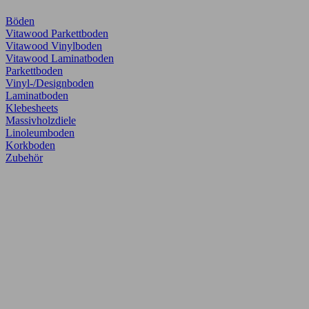
Böden
Vitawood Parkettboden
Vitawood Vinylboden
Vitawood Laminatboden
Parkettboden
Vinyl-/Designboden
Laminatboden
Klebesheets
Massivholzdiele
Linoleumboden
Korkboden
Zubehör