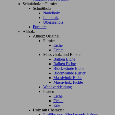
Schnittholz + Furnier
Schnittholz
Nadelholz
Laubholz
Überseeholz
Furniere
Altholz
Altholz Original
Furnier
Eiche
Fichte
Massivholz und Balken
Balken Eiche
Balken Fichte
Blockwände Eiche
Blockwände Rüster
Massivholz Eiche
Massivholz Fichte
Wandverkleidung
Platten
Eiche
Fichte
Erle
Holz mit Charakter
Profilbretter | Blockwandschalung