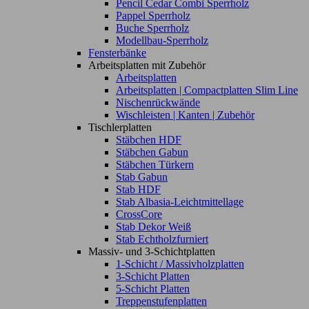
Pencil Cedar Combi Sperrholz
Pappel Sperrholz
Buche Sperrholz
Modellbau-Sperrholz
Fensterbänke
Arbeitsplatten mit Zubehör
Arbeitsplatten
Arbeitsplatten | Compactplatten Slim Line
Nischenrückwände
Wischleisten | Kanten | Zubehör
Tischlerplatten
Stäbchen HDF
Stäbchen Gabun
Stäbchen Türkern
Stab Gabun
Stab HDF
Stab Albasia-Leichtmittellage
CrossCore
Stab Dekor Weiß
Stab Echtholzfurniert
Massiv- und 3-Schichtplatten
1-Schicht / Massivholzplatten
3-Schicht Platten
5-Schicht Platten
Treppenstufenplatten