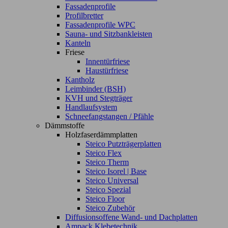
Fassadenprofile
Profilbretter
Fassadenprofile WPC
Sauna- und Sitzbankleisten
Kanteln
Friese
Innentürfriese
Haustürfriese
Kantholz
Leimbinder (BSH)
KVH und Stegträger
Handlaufsystem
Schneefangstangen / Pfähle
Dämmstoffe
Holzfaserdämmplatten
Steico Putzträgerplatten
Steico Flex
Steico Therm
Steico Isorel | Base
Steico Universal
Steico Spezial
Steico Floor
Steico Zubehör
Diffusionsoffene Wand- und Dachplatten
Ampack Klebetechnik