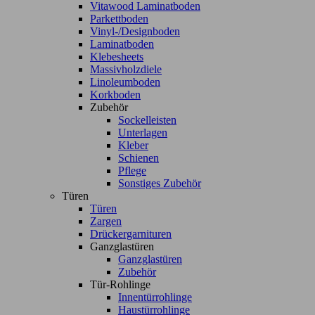
Vitawood Laminatboden
Parkettboden
Vinyl-/Designboden
Laminatboden
Klebesheets
Massivholzdiele
Linoleumboden
Korkboden
Zubehör
Sockelleisten
Unterlagen
Kleber
Schienen
Pflege
Sonstiges Zubehör
Türen
Türen
Zargen
Drückergarnituren
Ganzglastüren
Ganzglastüren
Zubehör
Tür-Rohlinge
Innentürrohlinge
Haustürrohlinge