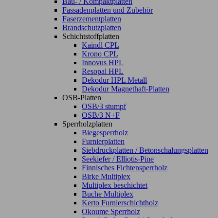
Bau- / Kompaktplatten
Fassadenplatten und Zubehör
Faserzementplatten
Brandschutzplatten
Schichtstoffplatten
Kaindl CPL
Krono CPL
Innovus HPL
Resopal HPL
Dekodur HPL Metall
Dekodur Magnethaft-Platten
OSB-Platten
OSB/3 stumpf
OSB/3 N+F
Sperrholzplatten
Biegesperrholz
Furnierplatten
Siebdruckplatten / Betonschalungsplatten
Seekiefer / Elliotis-Pine
Finnisches Fichtensperrholz
Birke Multiplex
Multiplex beschichtet
Buche Multiplex
Kerto Furnierschichtholz
Okoume Sperrholz