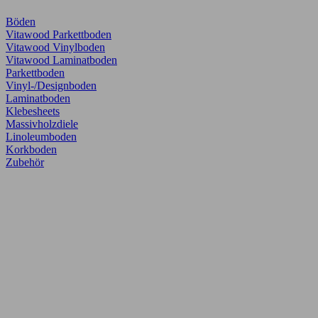
Böden
Vitawood Parkettboden
Vitawood Vinylboden
Vitawood Laminatboden
Parkettboden
Vinyl-/Designboden
Laminatboden
Klebesheets
Massivholzdiele
Linoleumboden
Korkboden
Zubehör