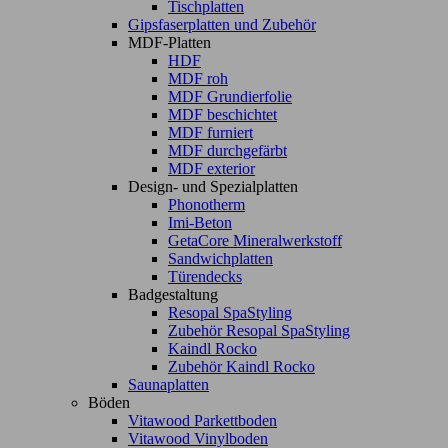
Tischplatten
Gipsfaserplatten und Zubehör
MDF-Platten
HDF
MDF roh
MDF Grundierfolie
MDF beschichtet
MDF furniert
MDF durchgefärbt
MDF exterior
Design- und Spezialplatten
Phonotherm
Imi-Beton
GetaCore Mineralwerkstoff
Sandwichplatten
Türendecks
Badgestaltung
Resopal SpaStyling
Zubehör Resopal SpaStyling
Kaindl Rocko
Zubehör Kaindl Rocko
Saunaplatten
Böden
Vitawood Parkettboden
Vitawood Vinylboden