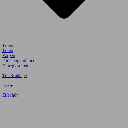
Türen
Türen
Zargen
Drückergarnituren
Ganzglastüren
Tür-Rohlinge
Friese
Zubehör