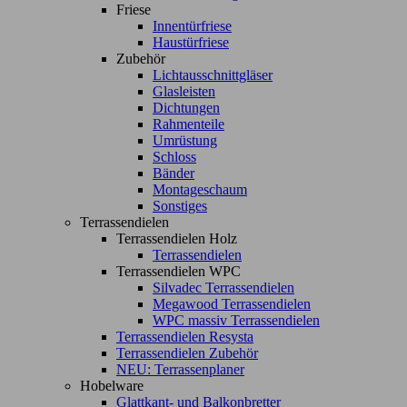
Friese
Innentürfriese
Haustürfriese
Zubehör
Lichtausschnittgläser
Glasleisten
Dichtungen
Rahmenteile
Umrüstung
Schloss
Bänder
Montageschaum
Sonstiges
Terrassendielen
Terrassendielen Holz
Terrassendielen
Terrassendielen WPC
Silvadec Terrassendielen
Megawood Terrassendielen
WPC massiv Terrassendielen
Terrassendielen Resysta
Terrassendielen Zubehör
NEU: Terrassenplaner
Hobelware
Glattkant- und Balkonbretter