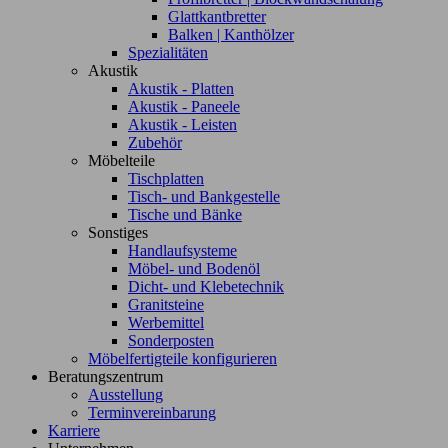
Glattkantbretter
Balken | Kanthölzer
Spezialitäten
Akustik
Akustik - Platten
Akustik - Paneele
Akustik - Leisten
Zubehör
Möbelteile
Tischplatten
Tisch- und Bankgestelle
Tische und Bänke
Sonstiges
Handlaufsysteme
Möbel- und Bodenöl
Dicht- und Klebetechnik
Granitsteine
Werbemittel
Sonderposten
Möbelfertigteile konfigurieren
Beratungszentrum
Ausstellung
Terminvereinbarung
Karriere