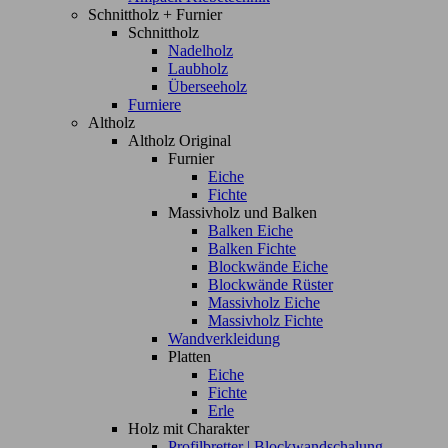
Schnittholz + Furnier
Schnittholz
Nadelholz
Laubholz
Überseeholz
Furniere
Altholz
Altholz Original
Furnier
Eiche
Fichte
Massivholz und Balken
Balken Eiche
Balken Fichte
Blockwände Eiche
Blockwände Rüster
Massivholz Eiche
Massivholz Fichte
Wandverkleidung
Platten
Eiche
Fichte
Erle
Holz mit Charakter
Profilbretter | Blockwandschalung