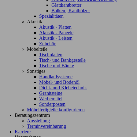
Glattkantbretter
Balken | Kanthölzer
Spezialitäten
Akustik
Akustik - Platten
Akustik - Paneele
Akustik - Leisten
Zubehör
Möbelteile
Tischplatten
Tisch- und Bankgestelle
Tische und Bänke
Sonstiges
Handlaufsysteme
Möbel- und Bodenöl
Dicht- und Klebetechnik
Granitsteine
Werbemittel
Sonderposten
Möbelfertigteile konfigurieren
Beratungszentrum
Ausstellung
Terminvereinbarung
Karriere