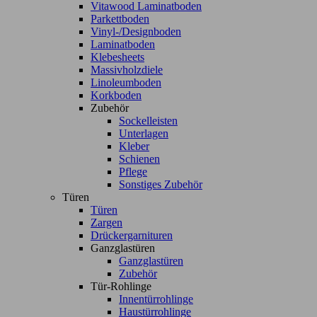
Vitawood Laminatboden
Parkettboden
Vinyl-/Designboden
Laminatboden
Klebesheets
Massivholzdiele
Linoleumboden
Korkboden
Zubehör
Sockelleisten
Unterlagen
Kleber
Schienen
Pflege
Sonstiges Zubehör
Türen
Türen
Zargen
Drückergarnituren
Ganzglastüren
Ganzglastüren
Zubehör
Tür-Rohlinge
Innentürrohlinge
Haustürrohlinge