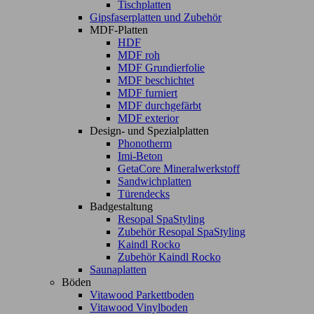
Tischplatten
Gipsfaserplatten und Zubehör
MDF-Platten
HDF
MDF roh
MDF Grundierfolie
MDF beschichtet
MDF furniert
MDF durchgefärbt
MDF exterior
Design- und Spezialplatten
Phonotherm
Imi-Beton
GetaCore Mineralwerkstoff
Sandwichplatten
Türendecks
Badgestaltung
Resopal SpaStyling
Zubehör Resopal SpaStyling
Kaindl Rocko
Zubehör Kaindl Rocko
Saunaplatten
Böden
Vitawood Parkettboden
Vitawood Vinylboden