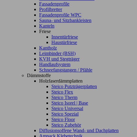
Fassadenprofile
Profilbretter
Fassadenprofile WPC
Sauna- und Sitzbankleisten
Kanteln
Friese
Innentürfriese
Haustürfriese
Kantholz
Leimbinder (BSH)
KVH und Stegträger
Handlaufsystem
Schneefangstangen / Pfähle
Dämmstoffe
Holzfaserdämmplatten
Steico Putzträgerplatten
Steico Flex
Steico Therm
Steico Isorel | Base
Steico Universal
Steico Spezial
Steico Floor
Steico Zubehör
Diffusionsoffene Wand- und Dachplatten
Ampack Klebetechnik