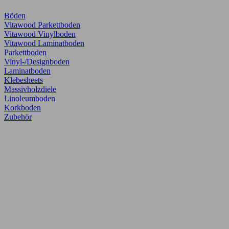
Böden
Vitawood Parkettboden
Vitawood Vinylboden
Vitawood Laminatboden
Parkettboden
Vinyl-/Designboden
Laminatboden
Klebesheets
Massivholzdiele
Linoleumboden
Korkboden
Zubehör