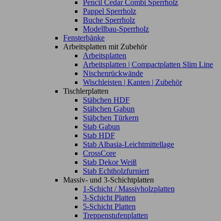
Pencil Cedar Combi Sperrholz
Pappel Sperrholz
Buche Sperrholz
Modellbau-Sperrholz
Fensterbänke
Arbeitsplatten mit Zubehör
Arbeitsplatten
Arbeitsplatten | Compactplatten Slim Line
Nischenrückwände
Wischleisten | Kanten | Zubehör
Tischlerplatten
Stäbchen HDF
Stäbchen Gabun
Stäbchen Türkern
Stab Gabun
Stab HDF
Stab Albasia-Leichtmittellage
CrossCore
Stab Dekor Weiß
Stab Echtholzfurniert
Massiv- und 3-Schichtplatten
1-Schicht / Massivholzplatten
3-Schicht Platten
5-Schicht Platten
Treppenstufenplatten