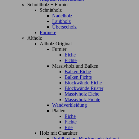
Schnittholz + Furnier
Schnittholz
Nadelholz
Laubholz
Überseeholz
Furniere
Altholz
Altholz Original
Furnier
Eiche
Fichte
Massivholz und Balken
Balken Eiche
Balken Fichte
Blockwände Eiche
Blockwände Rüster
Massivholz Eiche
Massivholz Fichte
Wandverkleidung
Platten
Eiche
Fichte
Erle
Holz mit Charakter
Profilbretter | Blockwandschalung