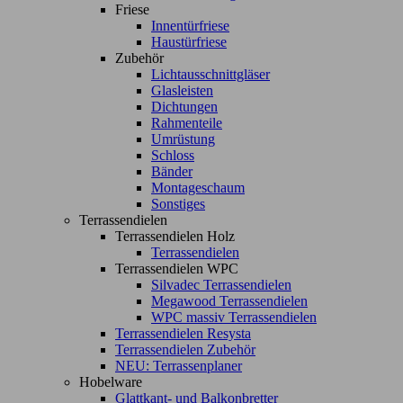
Friese
Innentürfriese
Haustürfriese
Zubehör
Lichtausschnittgläser
Glasleisten
Dichtungen
Rahmenteile
Umrüstung
Schloss
Bänder
Montageschaum
Sonstiges
Terrassendielen
Terrassendielen Holz
Terrassendielen
Terrassendielen WPC
Silvadec Terrassendielen
Megawood Terrassendielen
WPC massiv Terrassendielen
Terrassendielen Resysta
Terrassendielen Zubehör
NEU: Terrassenplaner
Hobelware
Glattkant- und Balkonbretter