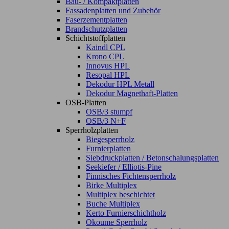
Bau- / Kompaktplatten
Fassadenplatten und Zubehör
Faserzementplatten
Brandschutzplatten
Schichtstoffplatten
Kaindl CPL
Krono CPL
Innovus HPL
Resopal HPL
Dekodur HPL Metall
Dekodur Magnethaft-Platten
OSB-Platten
OSB/3 stumpf
OSB/3 N+F
Sperrholzplatten
Biegesperrholz
Furnierplatten
Siebdruckplatten / Betonschalungsplatten
Seekiefer / Elliotis-Pine
Finnisches Fichtensperrholz
Birke Multiplex
Multiplex beschichtet
Buche Multiplex
Kerto Furnierschichtholz
Okoume Sperrholz