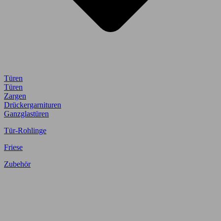
Türen
Türen
Zargen
Drückergarnituren
Ganzglastüren
Tür-Rohlinge
Friese
Zubehör