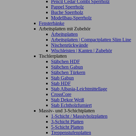
Pencil Cedar Combi Sperrholz
Pappel Sperrholz
Buche Sperrholz
Modellbau-Sperrholz
Fensterbänke
Arbeitsplatten mit Zubehör
Arbeitsplatten
Arbeitsplatten | Compactplatten Slim Line
Nischenrückwände
Wischleisten | Kanten | Zubehör
Tischlerplatten
Stäbchen HDF
Stäbchen Gabun
Stäbchen Türkern
Stab Gabun
Stab HDF
Stab Albasia-Leichtmittellage
CrossCore
Stab Dekor Weiß
Stab Echtholzfurniert
Massiv- und 3-Schichtplatten
1-Schicht / Massivholzplatten
3-Schicht Platten
5-Schicht Platten
Treppenstufenplatten