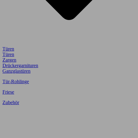
Türen
Türen
Zargen
Drückergarnituren
Ganzglastüren
Tür-Rohlinge
Friese
Zubehör