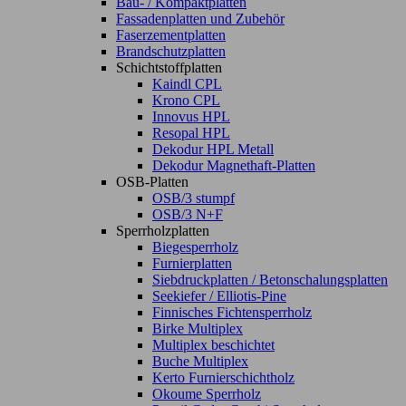
Bau- / Kompaktplatten
Fassadenplatten und Zubehör
Faserzementplatten
Brandschutzplatten
Schichtstoffplatten
Kaindl CPL
Krono CPL
Innovus HPL
Resopal HPL
Dekodur HPL Metall
Dekodur Magnethaft-Platten
OSB-Platten
OSB/3 stumpf
OSB/3 N+F
Sperrholzplatten
Biegesperrholz
Furnierplatten
Siebdruckplatten / Betonschalungsplatten
Seekiefer / Elliotis-Pine
Finnisches Fichtensperrholz
Birke Multiplex
Multiplex beschichtet
Buche Multiplex
Kerto Furnierschichtholz
Okoume Sperrholz