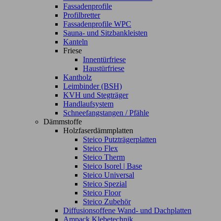
Fassadenprofile
Profilbretter
Fassadenprofile WPC
Sauna- und Sitzbankleisten
Kanteln
Friese
Innentürfriese
Haustürfriese
Kantholz
Leimbinder (BSH)
KVH und Stegträger
Handlaufsystem
Schneefangstangen / Pfähle
Dämmstoffe
Holzfaserdämmplatten
Steico Putzträgerplatten
Steico Flex
Steico Therm
Steico Isorel | Base
Steico Universal
Steico Spezial
Steico Floor
Steico Zubehör
Diffusionsoffene Wand- und Dachplatten
Ampack Klebetechnik