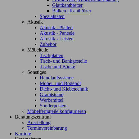
Glattkantbretter
Balken | Kanthölzer
Spezialitäten
Akustik
Akustik - Platten
Akustik - Paneele
Akustik - Leisten
Zubehör
Möbelteile
Tischplatten
Tisch- und Bankgestelle
Tische und Bänke
Sonstiges
Handlaufsysteme
Möbel- und Bodenöl
Dicht- und Klebetechnik
Granitsteine
Werbemittel
Sonderposten
Möbelfertigteile konfigurieren
Beratungszentrum
Ausstellung
Terminvereinbarung
Karriere