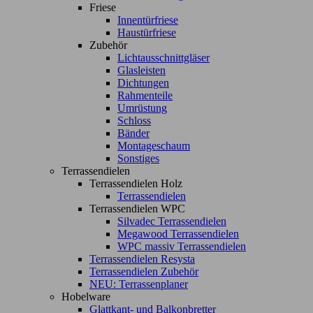
Friese
Innentürfriese
Haustürfriese
Zubehör
Lichtausschnittgläser
Glasleisten
Dichtungen
Rahmenteile
Umrüstung
Schloss
Bänder
Montageschaum
Sonstiges
Terrassendielen
Terrassendielen Holz
Terrassendielen
Terrassendielen WPC
Silvadec Terrassendielen
Megawood Terrassendielen
WPC massiv Terrassendielen
Terrassendielen Resysta
Terrassendielen Zubehör
NEU: Terrassenplaner
Hobelware
Glattkant- und Balkonbretter