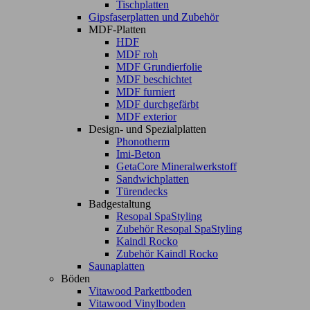
Tischplatten
Gipsfaserplatten und Zubehör
MDF-Platten
HDF
MDF roh
MDF Grundierfolie
MDF beschichtet
MDF furniert
MDF durchgefärbt
MDF exterior
Design- und Spezialplatten
Phonotherm
Imi-Beton
GetaCore Mineralwerkstoff
Sandwichplatten
Türendecks
Badgestaltung
Resopal SpaStyling
Zubehör Resopal SpaStyling
Kaindl Rocko
Zubehör Kaindl Rocko
Saunaplatten
Böden
Vitawood Parkettboden
Vitawood Vinylboden