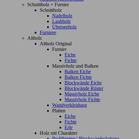
Schnittholz + Furnier
Schnittholz
Nadelholz
Laubholz
Überseeholz
Furniere
Altholz
Altholz Original
Furnier
Eiche
Fichte
Massivholz und Balken
Balken Eiche
Balken Fichte
Blockwände Eiche
Blockwände Rüster
Massivholz Eiche
Massivholz Fichte
Wandverkleidung
Platten
Eiche
Fichte
Erle
Holz mit Charakter
Profilbretter | Blockwandschalung