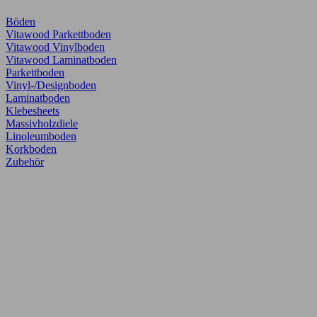
Böden
Vitawood Parkettboden
Vitawood Vinylboden
Vitawood Laminatboden
Parkettboden
Vinyl-/Designboden
Laminatboden
Klebesheets
Massivholzdiele
Linoleumboden
Korkboden
Zubehör