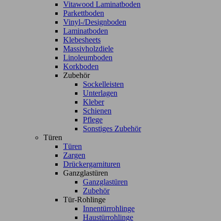
Vitawood Laminatboden
Parkettboden
Vinyl-/Designboden
Laminatboden
Klebesheets
Massivholzdiele
Linoleumboden
Korkboden
Zubehör
Sockelleisten
Unterlagen
Kleber
Schienen
Pflege
Sonstiges Zubehör
Türen
Türen
Zargen
Drückergarnituren
Ganzglastüren
Ganzglastüren
Zubehör
Tür-Rohlinge
Innentürrohlinge
Haustürrohlinge