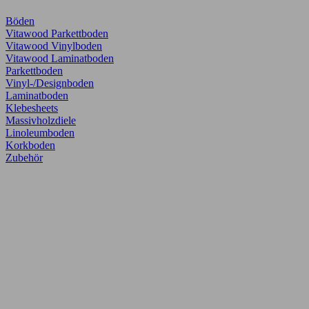
Böden
Vitawood Parkettboden
Vitawood Vinylboden
Vitawood Laminatboden
Parkettboden
Vinyl-/Designboden
Laminatboden
Klebesheets
Massivholzdiele
Linoleumboden
Korkboden
Zubehör