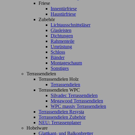
Friese
Innentürfriese
Haustürfriese
Zubehör
Lichtausschnittgläser
Glasleisten
Dichtungen
Rahmenteile
Umrüstung
Schloss
Bänder
Montageschaum
Sonstiges
Terrassendielen
Terrassendielen Holz
Terrassendielen
Terrassendielen WPC
Silvadec Terrassendielen
Megawood Terrassendielen
WPC massiv Terrassendielen
Terrassendielen Resysta
Terrassendielen Zubehör
NEU: Terrassenplaner
Hobelware
Glattkant- und Balkonbretter