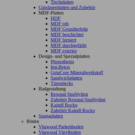
Tischplatten
Gipsfaserplatten und Zubehör
MDF-Platten
HDF
MDF roh
MDF Grundierfolie
MDF beschichtet
MDF furniert
MDF durchgefärbt
MDF exterior
Design- und Spezialplatten
Phonotherm
Imi-Beton
GetaCore Mineralwerkstoff
Sandwichplatten
Türendecks
Badgestaltung
Resopal SpaStyling
Zubehör Resopal SpaStyling
Kaindl Rocko
Zubehör Kaindl Rocko
Saunaplatten
Böden
Vitawood Parkettboden
Vitawood Vinylboden