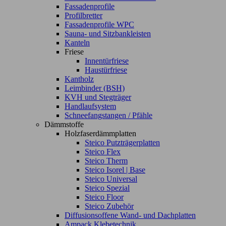
Fassadenprofile
Profilbretter
Fassadenprofile WPC
Sauna- und Sitzbankleisten
Kanteln
Friese
Innentürfriese
Haustürfriese
Kantholz
Leimbinder (BSH)
KVH und Stegträger
Handlaufsystem
Schneefangstangen / Pfähle
Dämmstoffe
Holzfaserdämmplatten
Steico Putzträgerplatten
Steico Flex
Steico Therm
Steico Isorel | Base
Steico Universal
Steico Spezial
Steico Floor
Steico Zubehör
Diffusionsoffene Wand- und Dachplatten
Ampack Klebetechnik