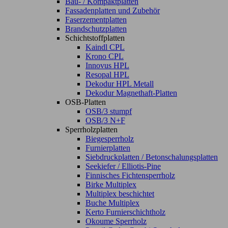
Bau- / Kompaktplatten
Fassadenplatten und Zubehör
Faserzementplatten
Brandschutzplatten
Schichtstoffplatten
Kaindl CPL
Krono CPL
Innovus HPL
Resopal HPL
Dekodur HPL Metall
Dekodur Magnethaft-Platten
OSB-Platten
OSB/3 stumpf
OSB/3 N+F
Sperrholzplatten
Biegesperrholz
Furnierplatten
Siebdruckplatten / Betonschalungsplatten
Seekiefer / Elliotis-Pine
Finnisches Fichtensperrholz
Birke Multiplex
Multiplex beschichtet
Buche Multiplex
Kerto Furnierschichtholz
Okoume Sperrholz