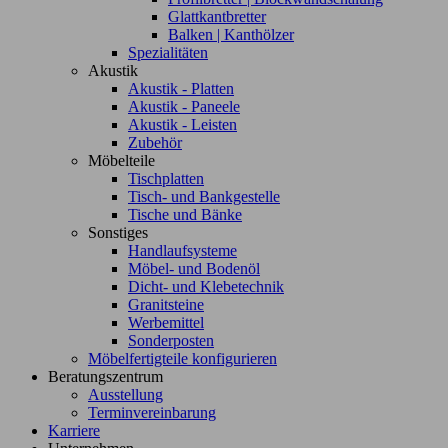
Glattkantbretter
Balken | Kanthölzer
Spezialitäten
Akustik
Akustik - Platten
Akustik - Paneele
Akustik - Leisten
Zubehör
Möbelteile
Tischplatten
Tisch- und Bankgestelle
Tische und Bänke
Sonstiges
Handlaufsysteme
Möbel- und Bodenöl
Dicht- und Klebetechnik
Granitsteine
Werbemittel
Sonderposten
Möbelfertigteile konfigurieren
Beratungszentrum
Ausstellung
Terminvereinbarung
Karriere