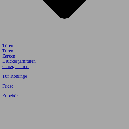
Türen
Türen
Zargen
Drückergarnituren
Ganzglastüren
Tür-Rohlinge
Friese
Zubehör