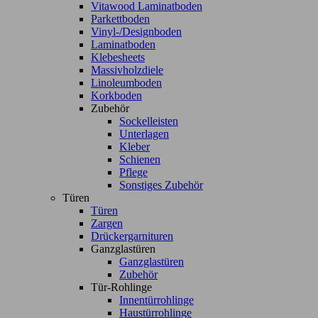
Vitawood Laminatboden
Parkettboden
Vinyl-/Designboden
Laminatboden
Klebesheets
Massivholzdiele
Linoleumboden
Korkboden
Zubehör
Sockelleisten
Unterlagen
Kleber
Schienen
Pflege
Sonstiges Zubehör
Türen
Türen
Zargen
Drückergarnituren
Ganzglastüren
Ganzglastüren
Zubehör
Tür-Rohlinge
Innentürrohlinge
Haustürrohlinge