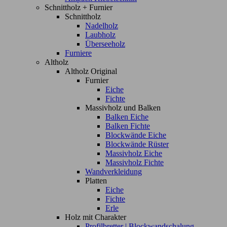
Schnittholz + Furnier
Schnittholz
Nadelholz
Laubholz
Überseeholz
Furniere
Altholz
Altholz Original
Furnier
Eiche
Fichte
Massivholz und Balken
Balken Eiche
Balken Fichte
Blockwände Eiche
Blockwände Rüster
Massivholz Eiche
Massivholz Fichte
Wandverkleidung
Platten
Eiche
Fichte
Erle
Holz mit Charakter
Profilbretter | Blockwandschalung