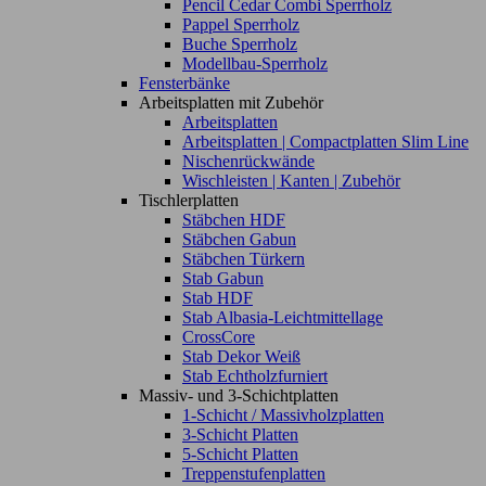
Pencil Cedar Combi Sperrholz
Pappel Sperrholz
Buche Sperrholz
Modellbau-Sperrholz
Fensterbänke
Arbeitsplatten mit Zubehör
Arbeitsplatten
Arbeitsplatten | Compactplatten Slim Line
Nischenrückwände
Wischleisten | Kanten | Zubehör
Tischlerplatten
Stäbchen HDF
Stäbchen Gabun
Stäbchen Türkern
Stab Gabun
Stab HDF
Stab Albasia-Leichtmittellage
CrossCore
Stab Dekor Weiß
Stab Echtholzfurniert
Massiv- und 3-Schichtplatten
1-Schicht / Massivholzplatten
3-Schicht Platten
5-Schicht Platten
Treppenstufenplatten