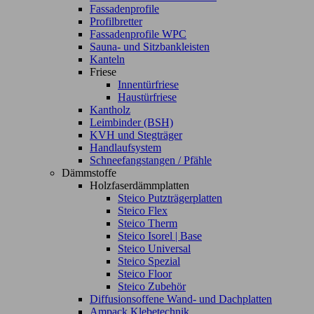
Fassadenprofile
Profilbretter
Fassadenprofile WPC
Sauna- und Sitzbankleisten
Kanteln
Friese
Innentürfriese
Haustürfriese
Kantholz
Leimbinder (BSH)
KVH und Stegträger
Handlaufsystem
Schneefangstangen / Pfähle
Dämmstoffe
Holzfaserdämmplatten
Steico Putzträgerplatten
Steico Flex
Steico Therm
Steico Isorel | Base
Steico Universal
Steico Spezial
Steico Floor
Steico Zubehör
Diffusionsoffene Wand- und Dachplatten
Ampack Klebetechnik