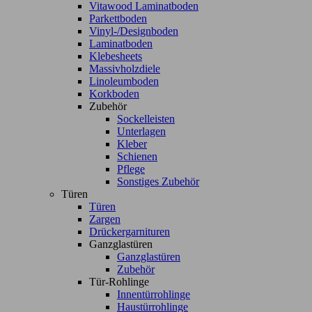
Vitawood Laminatboden
Parkettboden
Vinyl-/Designboden
Laminatboden
Klebesheets
Massivholzdiele
Linoleumboden
Korkboden
Zubehör
Sockelleisten
Unterlagen
Kleber
Schienen
Pflege
Sonstiges Zubehör
Türen
Türen
Zargen
Drückergarnituren
Ganzglastüren
Ganzglastüren
Zubehör
Tür-Rohlinge
Innentürrohlinge
Haustürrohlinge