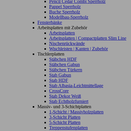
Pencil Cedar Combi Sperrholz
Pappel Sperrholz
Buche Sperrholz
Modellbau-Sperrholz
Fensterbänke
Arbeitsplatten mit Zubehör
Arbeitsplatten
Arbeitsplatten | Compactplatten Slim Line
Nischenrückwände
Wischleisten | Kanten | Zubehör
Tischlerplatten
Stäbchen HDF
Stäbchen Gabun
Stäbchen Türkern
Stab Gabun
Stab HDF
Stab Albasia-Leichtmittellage
CrossCore
Stab Dekor Weiß
Stab Echtholzfurniert
Massiv- und 3-Schichtplatten
1-Schicht / Massivholzplatten
3-Schicht Platten
5-Schicht Platten
Treppenstufenplatten