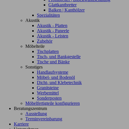
Glattkantbretter
Balken | Kanthölzer
Spezialitäten
Akustik
Akustik - Platten
Akustik - Paneele
Akustik - Leisten
Zubehör
Möbelteile
Tischplatten
Tisch- und Bankgestelle
Tische und Bänke
Sonstiges
Handlaufsysteme
Möbel- und Bodenöl
Dicht- und Klebetechnik
Granitsteine
Werbemittel
Sonderposten
Möbelfertigteile konfigurieren
Beratungszentrum
Ausstellung
Terminvereinbarung
Karriere