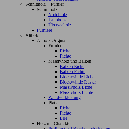
Schnittholz + Furnier
Schnittholz
Nadelholz
Laubholz
Überseeholz
Furniere
Altholz
Altholz Original
Furnier
Eiche
Fichte
Massivholz und Balken
Balken Eiche
Balken Fichte
Blockwände Eiche
Blockwände Rüster
Massivholz Eiche
Massivholz Fichte
Wandverkleidung
Platten
Eiche
Fichte
Erle
Holz mit Charakter
Profilbretter | Blockwandschalung