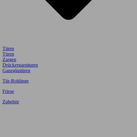
Türen
Türen
Zargen
Drückergarnituren
Ganzglastüren
Tür-Rohlinge
Friese
Zubehör