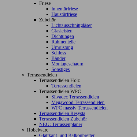
Friese
Innentürfriese
Haustürfriese
Zubehör
Lichtausschnittgläser
Glasleisten
Dichtungen
Rahmenteile
Umrüstung
Schloss
Bänder
Montageschaum
Sonstiges
Terrassendielen
Terrassendielen Holz
Terrassendielen
Terrassendielen WPC
Silvadec Terrassendielen
Megawood Terrassendielen
WPC massiv Terrassendielen
Terrassendielen Resysta
Terrassendielen Zubehör
NEU: Terrassenplaner
Hobelware
Glattkant- und Balkonbretter