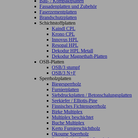
Bau- / Kompaktplatten
Fassadenplatten und Zubehör
Faserzementplatten
Brandschutzplatten
Schichtstoffplatten
Kaindl CPL
Krono CPL
Innovus HPL
Resopal HPL
Dekodur HPL Metall
Dekodur Magnethaft-Platten
OSB-Platten
OSB/3 stumpf
OSB/3 N+F
Sperrholzplatten
Biegesperrholz
Furnierplatten
Siebdruckplatten / Betonschalungsplatten
Seekiefer / Elliotis-Pine
Finnisches Fichtensperrholz
Birke Multiplex
Multiplex beschichtet
Buche Multiplex
Kerto Furnierschichtholz
Okoume Sperrholz