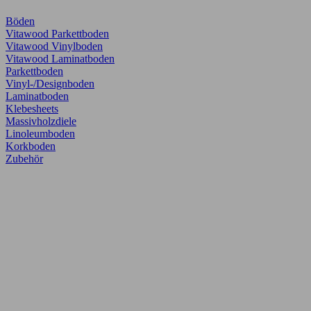
Böden
Vitawood Parkettboden
Vitawood Vinylboden
Vitawood Laminatboden
Parkettboden
Vinyl-/Designboden
Laminatboden
Klebesheets
Massivholzdiele
Linoleumboden
Korkboden
Zubehör