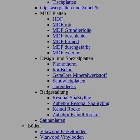
Tischplatten
Gipsfaserplatten und Zubehör
MDF-Platten
HDF
MDF roh
MDF Grundierfolie
MDF beschichtet
MDF furniert
MDF durchgefärbt
MDF exterior
Design- und Spezialplatten
Phonotherm
Imi-Beton
GetaCore Mineralwerkstoff
Sandwichplatten
Türendecks
Badgestaltung
Resopal SpaStyling
Zubehör Resopal SpaStyling
Kaindl Rocko
Zubehör Kaindl Rocko
Saunaplatten
Böden
Vitawood Parkettboden
Vitawood Vinylboden