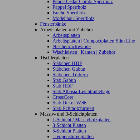
Pencil Cedar Combi Sperrholz
Pappel Sperrholz
Buche Sperrholz
Modellbau-Sperrholz
Fensterbänke
Arbeitsplatten mit Zubehör
Arbeitsplatten
Arbeitsplatten | Compactplatten Slim Line
Nischenrückwände
Wischleisten | Kanten | Zubehör
Tischlerplatten
Stäbchen HDF
Stäbchen Gabun
Stäbchen Türkern
Stab Gabun
Stab HDF
Stab Albasia-Leichtmittellage
CrossCore
Stab Dekor Weiß
Stab Echtholzfurniert
Massiv- und 3-Schichtplatten
1-Schicht / Massivholzplatten
3-Schicht Platten
5-Schicht Platten
Treppenstufenplatten