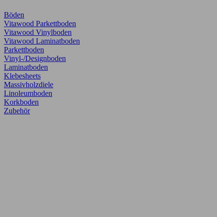
Böden
Vitawood Parkettboden
Vitawood Vinylboden
Vitawood Laminatboden
Parkettboden
Vinyl-/Designboden
Laminatboden
Klebesheets
Massivholzdiele
Linoleumboden
Korkboden
Zubehör