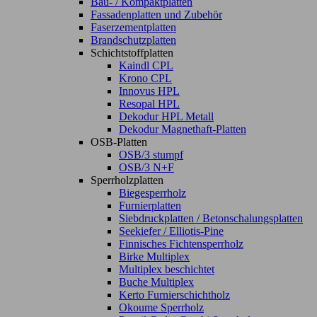
Bau- / Kompaktplatten
Fassadenplatten und Zubehör
Faserzementplatten
Brandschutzplatten
Schichtstoffplatten
Kaindl CPL
Krono CPL
Innovus HPL
Resopal HPL
Dekodur HPL Metall
Dekodur Magnethaft-Platten
OSB-Platten
OSB/3 stumpf
OSB/3 N+F
Sperrholzplatten
Biegesperrholz
Furnierplatten
Siebdruckplatten / Betonschalungsplatten
Seekiefer / Elliotis-Pine
Finnisches Fichtensperrholz
Birke Multiplex
Multiplex beschichtet
Buche Multiplex
Kerto Furnierschichtholz
Okoume Sperrholz