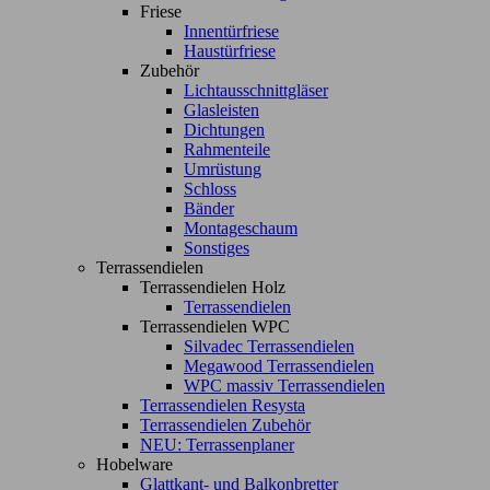
Friese
Innentürfriese
Haustürfriese
Zubehör
Lichtausschnittgläser
Glasleisten
Dichtungen
Rahmenteile
Umrüstung
Schloss
Bänder
Montageschaum
Sonstiges
Terrassendielen
Terrassendielen Holz
Terrassendielen
Terrassendielen WPC
Silvadec Terrassendielen
Megawood Terrassendielen
WPC massiv Terrassendielen
Terrassendielen Resysta
Terrassendielen Zubehör
NEU: Terrassenplaner
Hobelware
Glattkant- und Balkonbretter