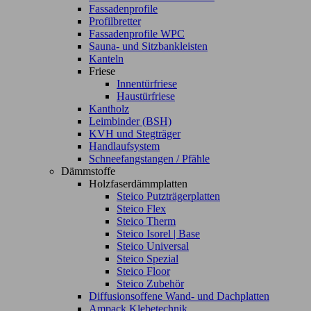
Fassadenprofile
Profilbretter
Fassadenprofile WPC
Sauna- und Sitzbankleisten
Kanteln
Friese
Innentürfriese
Haustürfriese
Kantholz
Leimbinder (BSH)
KVH und Stegträger
Handlaufsystem
Schneefangstangen / Pfähle
Dämmstoffe
Holzfaserdämmplatten
Steico Putzträgerplatten
Steico Flex
Steico Therm
Steico Isorel | Base
Steico Universal
Steico Spezial
Steico Floor
Steico Zubehör
Diffusionsoffene Wand- und Dachplatten
Ampack Klebetechnik