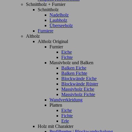
Schnittholz + Furnier
Schnittholz
Nadelholz
Laubholz
Überseeholz
Furniere
Altholz
Altholz Original
Furnier
Eiche
Fichte
Massivholz und Balken
Balken Eiche
Balken Fichte
Blockwände Eiche
Blockwände Rüster
Massivholz Eiche
Massivholz Fichte
Wandverkleidung
Platten
Eiche
Fichte
Erle
Holz mit Charakter
Profilbretter | Blockwandschalung