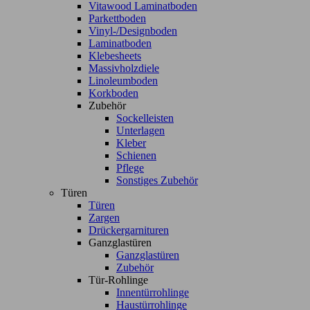
Vitawood Laminatboden
Parkettboden
Vinyl-/Designboden
Laminatboden
Klebesheets
Massivholzdiele
Linoleumboden
Korkboden
Zubehör
Sockelleisten
Unterlagen
Kleber
Schienen
Pflege
Sonstiges Zubehör
Türen
Türen
Zargen
Drückergarnituren
Ganzglastüren
Ganzglastüren
Zubehör
Tür-Rohlinge
Innentürrohlinge
Haustürrohlinge