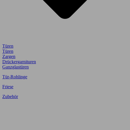
Türen
Türen
Zargen
Drückergarnituren
Ganzglastüren
Tür-Rohlinge
Friese
Zubehör