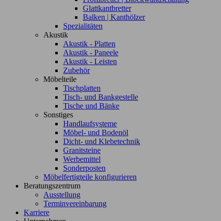
Glattkantbretter
Balken | Kanthölzer
Spezialitäten
Akustik
Akustik - Platten
Akustik - Paneele
Akustik - Leisten
Zubehör
Möbelteile
Tischplatten
Tisch- und Bankgestelle
Tische und Bänke
Sonstiges
Handlaufsysteme
Möbel- und Bodenöl
Dicht- und Klebetechnik
Granitsteine
Werbemittel
Sonderposten
Möbelfertigteile konfigurieren
Beratungszentrum
Ausstellung
Terminvereinbarung
Karriere