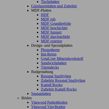
Tischplatten
Gipsfaserplatten und Zubehör
MDF-Platten
HDF
MDF roh
MDF Grundierfolie
MDF beschichtet
MDF furniert
MDF durchgefärbt
MDF exterior
Design- und Spezialplatten
Phonotherm
Imi-Beton
GetaCore Mineralwerkstoff
Sandwichplatten
Türendecks
Badgestaltung
Resopal SpaStyling
Zubehör Resopal SpaStyling
Kaindl Rocko
Zubehör Kaindl Rocko
Saunaplatten
Böden
Vitawood Parkettboden
Vitawood Vinylboden