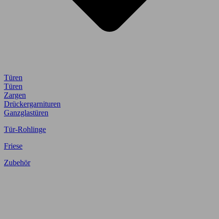
Türen
Türen
Zargen
Drückergarnituren
Ganzglastüren
Tür-Rohlinge
Friese
Zubehör