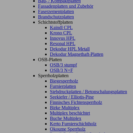
Bau- / Kompaktplatten
Fassadenplatten und Zubehör
Faserzementplatten
Brandschutzplatten
Schichtstoffplatten
Kaindl CPL
Krono CPL
Innovus HPL
Resopal HPL
Dekodur HPL Metall
Dekodur Magnethaft-Platten
OSB-Platten
OSB/3 stumpf
OSB/3 N+F
Sperrholzplatten
Biegesperrholz
Furnierplatten
Siebdruckplatten / Betonschalungsplatten
Seekiefer / Elliotis-Pine
Finnisches Fichtensperrholz
Birke Multiplex
Multiplex beschichtet
Buche Multiplex
Kerto Furnierschichtholz
Okoume Sperrholz