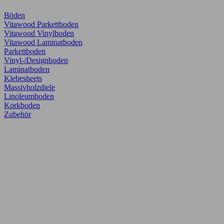
Böden
Vitawood Parkettboden
Vitawood Vinylboden
Vitawood Laminatboden
Parkettboden
Vinyl-/Designboden
Laminatboden
Klebesheets
Massivholzdiele
Linoleumboden
Korkboden
Zubehör