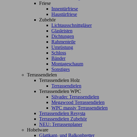
Friese
Innentürfriese
Haustürfriese
Zubehör
Lichtausschnittgläser
Glasleisten
Dichtungen
Rahmenteile
Umrüstung
Schloss
Bänder
Montageschaum
Sonstiges
Terrassendielen
Terrassendielen Holz
Terrassendielen
Terrassendielen WPC
Silvadec Terrassendielen
Megawood Terrassendielen
WPC massiv Terrassendielen
Terrassendielen Resysta
Terrassendielen Zubehör
NEU: Terrassenplaner
Hobelware
Glattkant- und Balkonbretter