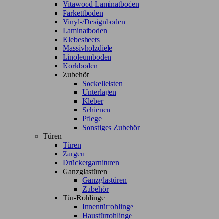
Vitawood Laminatboden
Parkettboden
Vinyl-/Designboden
Laminatboden
Klebesheets
Massivholzdiele
Linoleumboden
Korkboden
Zubehör
Sockelleisten
Unterlagen
Kleber
Schienen
Pflege
Sonstiges Zubehör
Türen
Türen
Zargen
Drückergarnituren
Ganzglastüren
Ganzglastüren
Zubehör
Tür-Rohlinge
Innentürrohlinge
Haustürrohlinge