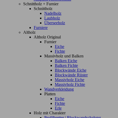
Schnittholz + Furnier
Schnittholz
Nadelholz
Laubholz
Überseeholz
Furniere
Altholz
Altholz Original
Furnier
Eiche
Fichte
Massivholz und Balken
Balken Eiche
Balken Fichte
Blockwände Eiche
Blockwände Rüster
Massivholz Eiche
Massivholz Fichte
Wandverkleidung
Platten
Eiche
Fichte
Erle
Holz mit Charakter
Profilbretter | Blockwandschalung