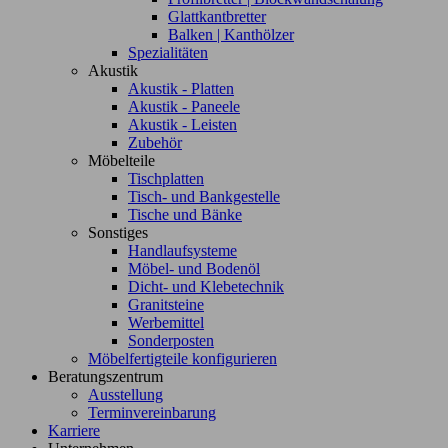
Glattkantbretter
Balken | Kanthölzer
Spezialitäten
Akustik
Akustik - Platten
Akustik - Paneele
Akustik - Leisten
Zubehör
Möbelteile
Tischplatten
Tisch- und Bankgestelle
Tische und Bänke
Sonstiges
Handlaufsysteme
Möbel- und Bodenöl
Dicht- und Klebetechnik
Granitsteine
Werbemittel
Sonderposten
Möbelfertigteile konfigurieren
Beratungszentrum
Ausstellung
Terminvereinbarung
Karriere