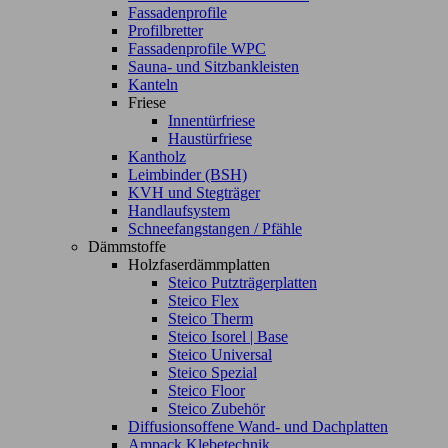
Fassadenprofile
Profilbretter
Fassadenprofile WPC
Sauna- und Sitzbankleisten
Kanteln
Friese
Innentürfriese
Haustürfriese
Kantholz
Leimbinder (BSH)
KVH und Stegträger
Handlaufsystem
Schneefangstangen / Pfähle
Dämmstoffe
Holzfaserdämmplatten
Steico Putzträgerplatten
Steico Flex
Steico Therm
Steico Isorel | Base
Steico Universal
Steico Spezial
Steico Floor
Steico Zubehör
Diffusionsoffene Wand- und Dachplatten
Ampack Klebetechnik