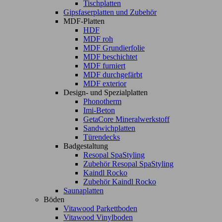
Tischplatten
Gipsfaserplatten und Zubehör
MDF-Platten
HDF
MDF roh
MDF Grundierfolie
MDF beschichtet
MDF furniert
MDF durchgefärbt
MDF exterior
Design- und Spezialplatten
Phonotherm
Imi-Beton
GetaCore Mineralwerkstoff
Sandwichplatten
Türendecks
Badgestaltung
Resopal SpaStyling
Zubehör Resopal SpaStyling
Kaindl Rocko
Zubehör Kaindl Rocko
Saunaplatten
Böden
Vitawood Parkettboden
Vitawood Vinylboden