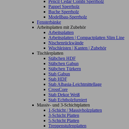
Pencil Cedar Combi Sperrholz
Pappel Sperrholz
Buche Sperrholz
Modellbau-Sperrholz
Fensterbänke
Arbeitsplatten mit Zubehör
Arbeitsplatten
Arbeitsplatten | Compactplatten Slim Line
Nischenrückwände
Wischleisten | Kanten | Zubehör
Tischlerplatten
Stäbchen HDF
Stäbchen Gabun
Stäbchen Türkern
Stab Gabun
Stab HDF
Stab Albasia-Leichtmittellage
CrossCore
Stab Dekor Weiß
Stab Echtholzfurniert
Massiv- und 3-Schichtplatten
1-Schicht / Massivholzplatten
3-Schicht Platten
5-Schicht Platten
Treppenstufenplatten