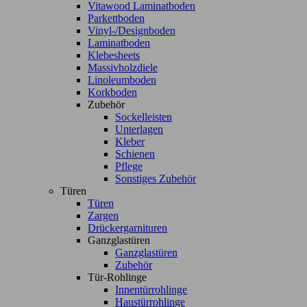
Vitawood Laminatboden
Parkettboden
Vinyl-/Designboden
Laminatboden
Klebesheets
Massivholzdiele
Linoleumboden
Korkboden
Zubehör
Sockelleisten
Unterlagen
Kleber
Schienen
Pflege
Sonstiges Zubehör
Türen
Türen
Zargen
Drückergarnituren
Ganzglastüren
Ganzglastüren
Zubehör
Tür-Rohlinge
Innentürrohlinge
Haustürrohlinge