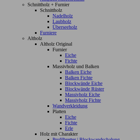
Schnittholz + Furnier
Schnittholz
Nadelholz
Laubholz
Überseeholz
Furniere
Altholz
Altholz Original
Furnier
Eiche
Fichte
Massivholz und Balken
Balken Eiche
Balken Fichte
Blockwände Eiche
Blockwände Rüster
Massivholz Eiche
Massivholz Fichte
Wandverkleidung
Platten
Eiche
Fichte
Erle
Holz mit Charakter
Profilbretter | Blockwandschalung