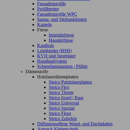
Fassadenprofile
Profilbretter
Fassadenprofile WPC
Sauna- und Sitzbankleisten
Kanteln
Friese
Innentürfriese
Haustürfriese
Kantholz
Leimbinder (BSH)
KVH und Stegträger
Handlaufsystem
Schneefangstangen / Pfähle
Dämmstoffe
Holzfaserdämmplatten
Steico Putzträgerplatten
Steico Flex
Steico Therm
Steico Isorel | Base
Steico Universal
Steico Spezial
Steico Floor
Steico Zubehör
Diffusionsoffene Wand- und Dachplatten
Ampack Klebetechnik