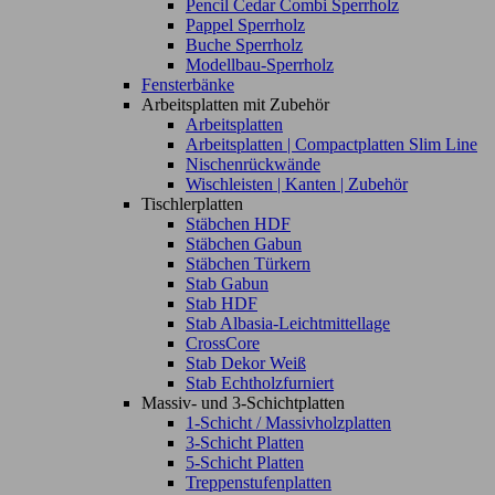
Pencil Cedar Combi Sperrholz
Pappel Sperrholz
Buche Sperrholz
Modellbau-Sperrholz
Fensterbänke
Arbeitsplatten mit Zubehör
Arbeitsplatten
Arbeitsplatten | Compactplatten Slim Line
Nischenrückwände
Wischleisten | Kanten | Zubehör
Tischlerplatten
Stäbchen HDF
Stäbchen Gabun
Stäbchen Türkern
Stab Gabun
Stab HDF
Stab Albasia-Leichtmittellage
CrossCore
Stab Dekor Weiß
Stab Echtholzfurniert
Massiv- und 3-Schichtplatten
1-Schicht / Massivholzplatten
3-Schicht Platten
5-Schicht Platten
Treppenstufenplatten