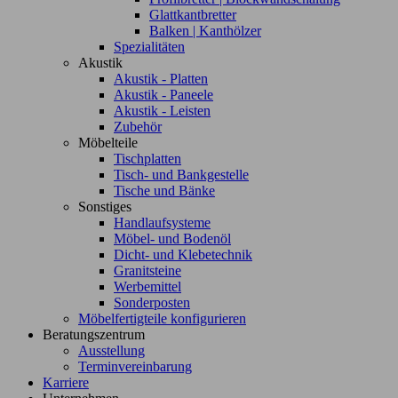
Glattkantbretter
Balken | Kanthölzer
Spezialitäten
Akustik
Akustik - Platten
Akustik - Paneele
Akustik - Leisten
Zubehör
Möbelteile
Tischplatten
Tisch- und Bankgestelle
Tische und Bänke
Sonstiges
Handlaufsysteme
Möbel- und Bodenöl
Dicht- und Klebetechnik
Granitsteine
Werbemittel
Sonderposten
Möbelfertigteile konfigurieren
Beratungszentrum
Ausstellung
Terminvereinbarung
Karriere