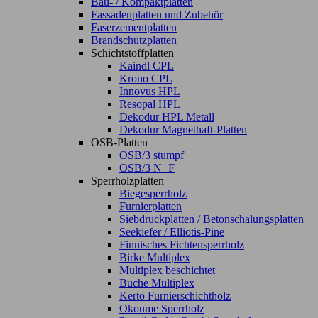
Bau- / Kompaktplatten
Fassadenplatten und Zubehör
Faserzementplatten
Brandschutzplatten
Schichtstoffplatten
Kaindl CPL
Krono CPL
Innovus HPL
Resopal HPL
Dekodur HPL Metall
Dekodur Magnethaft-Platten
OSB-Platten
OSB/3 stumpf
OSB/3 N+F
Sperrholzplatten
Biegesperrholz
Furnierplatten
Siebdruckplatten / Betonschalungsplatten
Seekiefer / Elliotis-Pine
Finnisches Fichtensperrholz
Birke Multiplex
Multiplex beschichtet
Buche Multiplex
Kerto Furnierschichtholz
Okoume Sperrholz