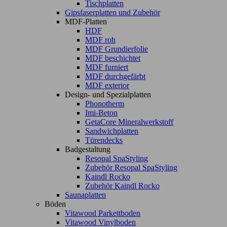
Tischplatten
Gipsfaserplatten und Zubehör
MDF-Platten
HDF
MDF roh
MDF Grundierfolie
MDF beschichtet
MDF furniert
MDF durchgefärbt
MDF exterior
Design- und Spezialplatten
Phonotherm
Imi-Beton
GetaCore Mineralwerkstoff
Sandwichplatten
Türendecks
Badgestaltung
Resopal SpaStyling
Zubehör Resopal SpaStyling
Kaindl Rocko
Zubehör Kaindl Rocko
Saunaplatten
Böden
Vitawood Parkettboden
Vitawood Vinylboden