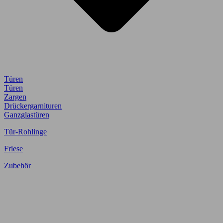
Türen
Türen
Zargen
Drückergarnituren
Ganzglastüren
Tür-Rohlinge
Friese
Zubehör