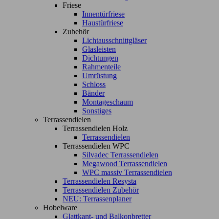
Friese
Innentürfriese
Haustürfriese
Zubehör
Lichtausschnittgläser
Glasleisten
Dichtungen
Rahmenteile
Umrüstung
Schloss
Bänder
Montageschaum
Sonstiges
Terrassendielen
Terrassendielen Holz
Terrassendielen
Terrassendielen WPC
Silvadec Terrassendielen
Megawood Terrassendielen
WPC massiv Terrassendielen
Terrassendielen Resysta
Terrassendielen Zubehör
NEU: Terrassenplaner
Hobelware
Glattkant- und Balkonbretter