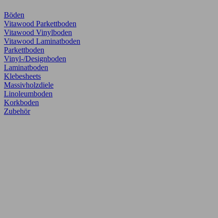
Böden
Vitawood Parkettboden
Vitawood Vinylboden
Vitawood Laminatboden
Parkettboden
Vinyl-/Designboden
Laminatboden
Klebesheets
Massivholzdiele
Linoleumboden
Korkboden
Zubehör