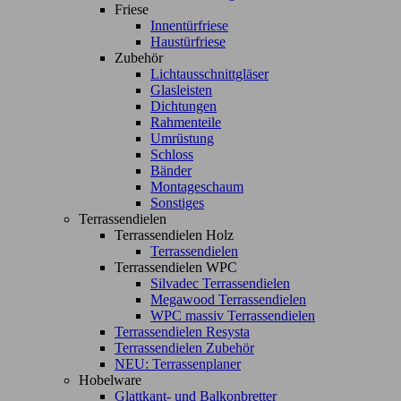
Friese
Innentürfriese
Haustürfriese
Zubehör
Lichtausschnittgläser
Glasleisten
Dichtungen
Rahmenteile
Umrüstung
Schloss
Bänder
Montageschaum
Sonstiges
Terrassendielen
Terrassendielen Holz
Terrassendielen
Terrassendielen WPC
Silvadec Terrassendielen
Megawood Terrassendielen
WPC massiv Terrassendielen
Terrassendielen Resysta
Terrassendielen Zubehör
NEU: Terrassenplaner
Hobelware
Glattkant- und Balkonbretter