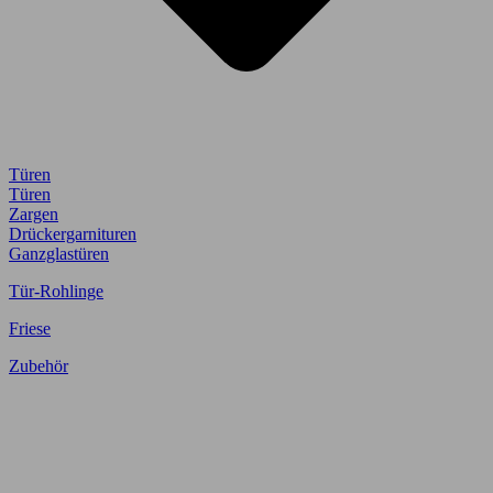
Türen
Türen
Zargen
Drückergarnituren
Ganzglastüren
Tür-Rohlinge
Friese
Zubehör