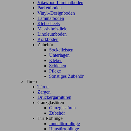
Vitawood Laminatboden
Parkettboden
Vinyl-/Designboden
Laminatboden
Klebesheets
Massivholzdiele
Linoleumboden
Korkboden
Zubehör
Sockelleisten
Unterlagen
Kleber
Schienen
Pflege
Sonstiges Zubehör
Türen
Türen
Zargen
Drückergarnituren
Ganzglastüren
Ganzglastüren
Zubehör
Tür-Rohlinge
Innentürrohlinge
Haustürrohlinge