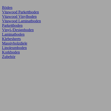
Böden
Vitawood Parkettboden
Vitawood Vinylboden
Vitawood Laminatboden
Parkettboden
Vinyl-/Designboden
Laminatboden
Klebesheets
Massivholzdiele
Linoleumboden
Korkboden
Zubehör