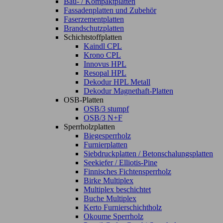
Bau- / Kompaktplatten
Fassadenplatten und Zubehör
Faserzementplatten
Brandschutzplatten
Schichtstoffplatten
Kaindl CPL
Krono CPL
Innovus HPL
Resopal HPL
Dekodur HPL Metall
Dekodur Magnethaft-Platten
OSB-Platten
OSB/3 stumpf
OSB/3 N+F
Sperrholzplatten
Biegesperrholz
Furnierplatten
Siebdruckplatten / Betonschalungsplatten
Seekiefer / Elliotis-Pine
Finnisches Fichtensperrholz
Birke Multiplex
Multiplex beschichtet
Buche Multiplex
Kerto Furnierschichtholz
Okoume Sperrholz