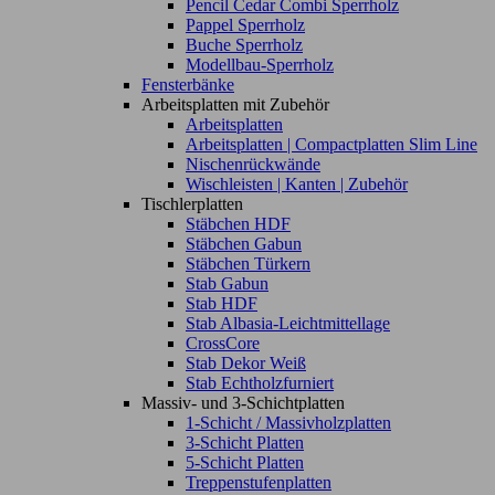
Pencil Cedar Combi Sperrholz
Pappel Sperrholz
Buche Sperrholz
Modellbau-Sperrholz
Fensterbänke
Arbeitsplatten mit Zubehör
Arbeitsplatten
Arbeitsplatten | Compactplatten Slim Line
Nischenrückwände
Wischleisten | Kanten | Zubehör
Tischlerplatten
Stäbchen HDF
Stäbchen Gabun
Stäbchen Türkern
Stab Gabun
Stab HDF
Stab Albasia-Leichtmittellage
CrossCore
Stab Dekor Weiß
Stab Echtholzfurniert
Massiv- und 3-Schichtplatten
1-Schicht / Massivholzplatten
3-Schicht Platten
5-Schicht Platten
Treppenstufenplatten