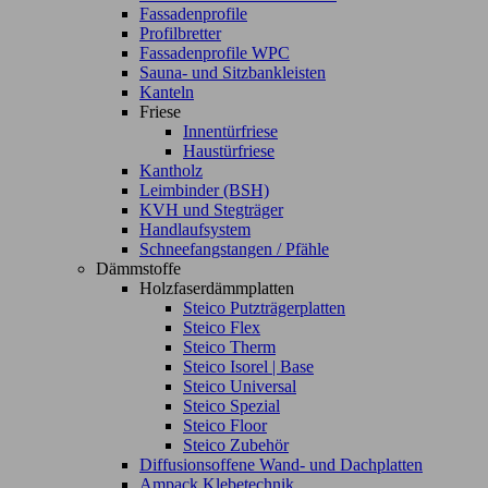
Fassadenprofile
Profilbretter
Fassadenprofile WPC
Sauna- und Sitzbankleisten
Kanteln
Friese
Innentürfriese
Haustürfriese
Kantholz
Leimbinder (BSH)
KVH und Stegträger
Handlaufsystem
Schneefangstangen / Pfähle
Dämmstoffe
Holzfaserdämmplatten
Steico Putzträgerplatten
Steico Flex
Steico Therm
Steico Isorel | Base
Steico Universal
Steico Spezial
Steico Floor
Steico Zubehör
Diffusionsoffene Wand- und Dachplatten
Ampack Klebetechnik