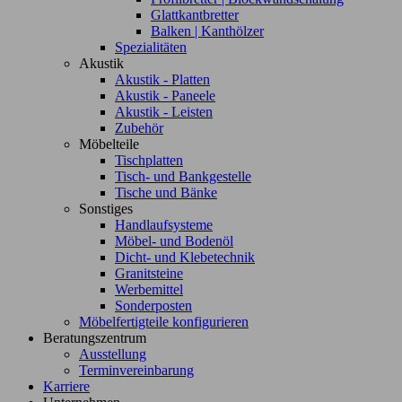
Glattkantbretter
Balken | Kanthölzer
Spezialitäten
Akustik
Akustik - Platten
Akustik - Paneele
Akustik - Leisten
Zubehör
Möbelteile
Tischplatten
Tisch- und Bankgestelle
Tische und Bänke
Sonstiges
Handlaufsysteme
Möbel- und Bodenöl
Dicht- und Klebetechnik
Granitsteine
Werbemittel
Sonderposten
Möbelfertigteile konfigurieren
Beratungszentrum
Ausstellung
Terminvereinbarung
Karriere