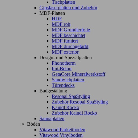
Tischplatten
Gipsfaserplatten und Zubehör
MDF-Platten
HDF
MDF roh
MDF Grundierfolie
MDF beschichtet
MDF furniert
MDF durchgefärbt
MDF exterior
Design- und Spezialplatten
Phonotherm
Imi-Beton
GetaCore Mineralwerkstoff
Sandwichplatten
Türendecks
Badgestaltung
Resopal SpaStyling
Zubehör Resopal SpaStyling
Kaindl Rocko
Zubehör Kaindl Rocko
Saunaplatten
Böden
Vitawood Parkettboden
Vitawood Vinylboden