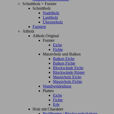
Schnittholz + Furnier
Schnittholz
Nadelholz
Laubholz
Überseeholz
Furniere
Altholz
Altholz Original
Furnier
Eiche
Fichte
Massivholz und Balken
Balken Eiche
Balken Fichte
Blockwände Eiche
Blockwände Rüster
Massivholz Eiche
Massivholz Fichte
Wandverkleidung
Platten
Eiche
Fichte
Erle
Holz mit Charakter
Profilbretter | Blockwandschalung