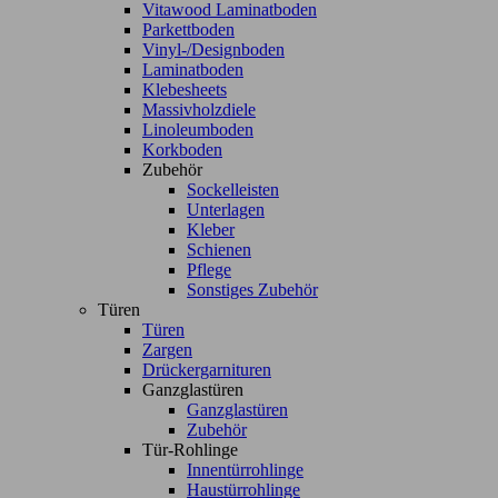
Vitawood Laminatboden
Parkettboden
Vinyl-/Designboden
Laminatboden
Klebesheets
Massivholzdiele
Linoleumboden
Korkboden
Zubehör
Sockelleisten
Unterlagen
Kleber
Schienen
Pflege
Sonstiges Zubehör
Türen
Türen
Zargen
Drückergarnituren
Ganzglastüren
Ganzglastüren
Zubehör
Tür-Rohlinge
Innentürrohlinge
Haustürrohlinge