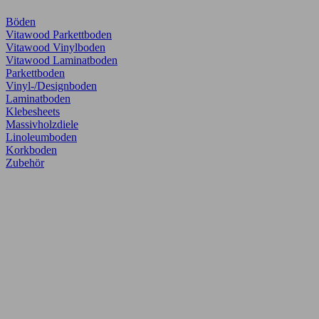
Böden
Vitawood Parkettboden
Vitawood Vinylboden
Vitawood Laminatboden
Parkettboden
Vinyl-/Designboden
Laminatboden
Klebesheets
Massivholzdiele
Linoleumboden
Korkboden
Zubehör