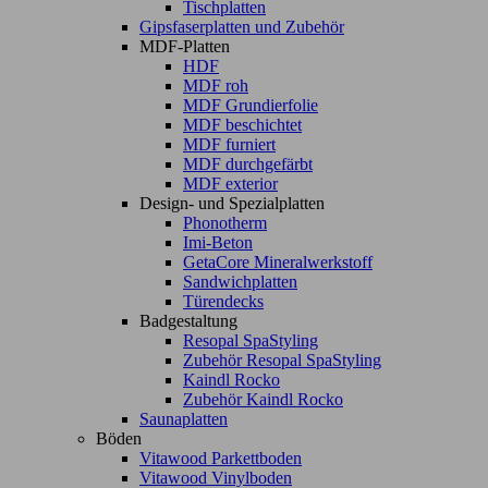
Tischplatten
Gipsfaserplatten und Zubehör
MDF-Platten
HDF
MDF roh
MDF Grundierfolie
MDF beschichtet
MDF furniert
MDF durchgefärbt
MDF exterior
Design- und Spezialplatten
Phonotherm
Imi-Beton
GetaCore Mineralwerkstoff
Sandwichplatten
Türendecks
Badgestaltung
Resopal SpaStyling
Zubehör Resopal SpaStyling
Kaindl Rocko
Zubehör Kaindl Rocko
Saunaplatten
Böden
Vitawood Parkettboden
Vitawood Vinylboden