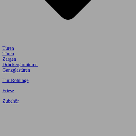
Türen
Türen
Zargen
Drückergarnituren
Ganzglastüren
Tür-Rohlinge
Friese
Zubehör