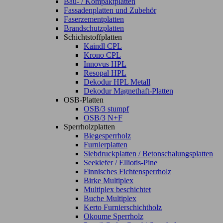
Bau- / Kompaktplatten
Fassadenplatten und Zubehör
Faserzementplatten
Brandschutzplatten
Schichtstoffplatten
Kaindl CPL
Krono CPL
Innovus HPL
Resopal HPL
Dekodur HPL Metall
Dekodur Magnethaft-Platten
OSB-Platten
OSB/3 stumpf
OSB/3 N+F
Sperrholzplatten
Biegesperrholz
Furnierplatten
Siebdruckplatten / Betonschalungsplatten
Seekiefer / Elliotis-Pine
Finnisches Fichtensperrholz
Birke Multiplex
Multiplex beschichtet
Buche Multiplex
Kerto Furnierschichtholz
Okoume Sperrholz