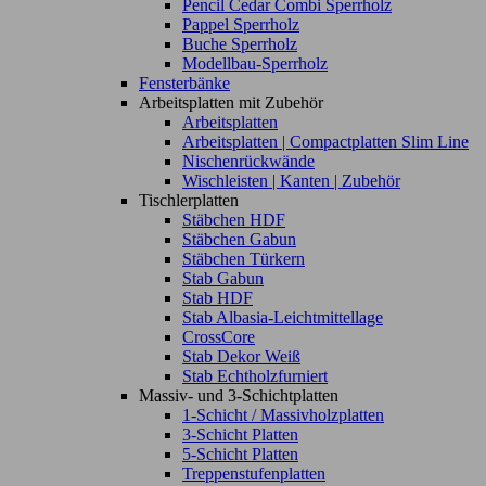
Pencil Cedar Combi Sperrholz
Pappel Sperrholz
Buche Sperrholz
Modellbau-Sperrholz
Fensterbänke
Arbeitsplatten mit Zubehör
Arbeitsplatten
Arbeitsplatten | Compactplatten Slim Line
Nischenrückwände
Wischleisten | Kanten | Zubehör
Tischlerplatten
Stäbchen HDF
Stäbchen Gabun
Stäbchen Türkern
Stab Gabun
Stab HDF
Stab Albasia-Leichtmittellage
CrossCore
Stab Dekor Weiß
Stab Echtholzfurniert
Massiv- und 3-Schichtplatten
1-Schicht / Massivholzplatten
3-Schicht Platten
5-Schicht Platten
Treppenstufenplatten