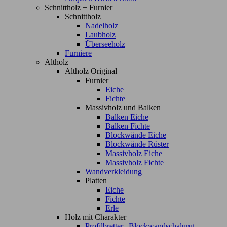
Schnittholz + Furnier
Schnittholz
Nadelholz
Laubholz
Überseeholz
Furniere
Altholz
Altholz Original
Furnier
Eiche
Fichte
Massivholz und Balken
Balken Eiche
Balken Fichte
Blockwände Eiche
Blockwände Rüster
Massivholz Eiche
Massivholz Fichte
Wandverkleidung
Platten
Eiche
Fichte
Erle
Holz mit Charakter
Profilbretter | Blockwandschalung