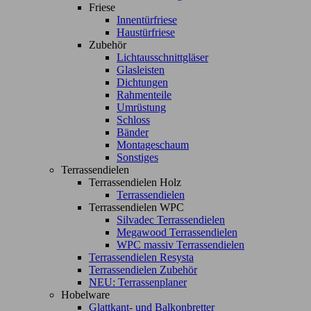
Friese
Innentürfriese
Haustürfriese
Zubehör
Lichtausschnittgläser
Glasleisten
Dichtungen
Rahmenteile
Umrüstung
Schloss
Bänder
Montageschaum
Sonstiges
Terrassendielen
Terrassendielen Holz
Terrassendielen
Terrassendielen WPC
Silvadec Terrassendielen
Megawood Terrassendielen
WPC massiv Terrassendielen
Terrassendielen Resysta
Terrassendielen Zubehör
NEU: Terrassenplaner
Hobelware
Glattkant- und Balkonbretter