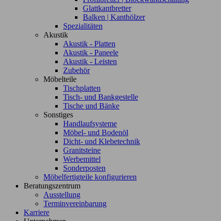
Glattkantbretter
Balken | Kanthölzer
Spezialitäten
Akustik
Akustik - Platten
Akustik - Paneele
Akustik - Leisten
Zubehör
Möbelteile
Tischplatten
Tisch- und Bankgestelle
Tische und Bänke
Sonstiges
Handlaufsysteme
Möbel- und Bodenöl
Dicht- und Klebetechnik
Granitsteine
Werbemittel
Sonderposten
Möbelfertigteile konfigurieren
Beratungszentrum
Ausstellung
Terminvereinbarung
Karriere