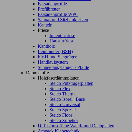
Fassadenprofile
Profilbretter
Fassadenprofile WPC
Sauna- und Sitzbankleisten
Kanteln
Friese
Innentürfriese
Haustürfriese
Kantholz
Leimbinder (BSH)
KVH und Stegträger
Handlaufsystem
Schneefangstangen / Pfähle
Dämmstoffe
Holzfaserdämmplatten
Steico Putzträgerplatten
Steico Flex
Steico Therm
Steico Isorel | Base
Steico Universal
Steico Spezial
Steico Floor
Steico Zubehör
Diffusionsoffene Wand- und Dachplatten
Ampack Klebetechnik