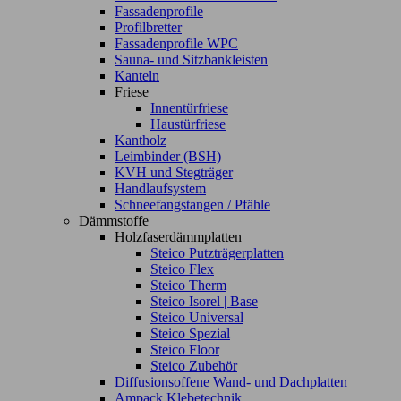
Fassadenprofile
Profilbretter
Fassadenprofile WPC
Sauna- und Sitzbankleisten
Kanteln
Friese
Innentürfriese
Haustürfriese
Kantholz
Leimbinder (BSH)
KVH und Stegträger
Handlaufsystem
Schneefangstangen / Pfähle
Dämmstoffe
Holzfaserdämmplatten
Steico Putzträgerplatten
Steico Flex
Steico Therm
Steico Isorel | Base
Steico Universal
Steico Spezial
Steico Floor
Steico Zubehör
Diffusionsoffene Wand- und Dachplatten
Ampack Klebetechnik