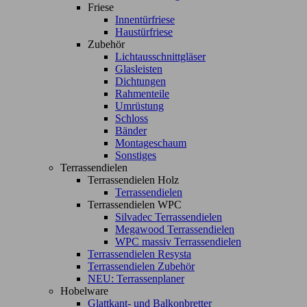
Friese
Innentürfriese
Haustürfriese
Zubehör
Lichtausschnittgläser
Glasleisten
Dichtungen
Rahmenteile
Umrüstung
Schloss
Bänder
Montageschaum
Sonstiges
Terrassendielen
Terrassendielen Holz
Terrassendielen
Terrassendielen WPC
Silvadec Terrassendielen
Megawood Terrassendielen
WPC massiv Terrassendielen
Terrassendielen Resysta
Terrassendielen Zubehör
NEU: Terrassenplaner
Hobelware
Glattkant- und Balkonbretter