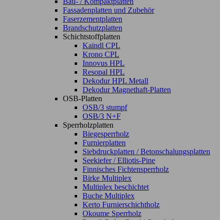
Bau- / Kompaktplatten
Fassadenplatten und Zubehör
Faserzementplatten
Brandschutzplatten
Schichtstoffplatten
Kaindl CPL
Krono CPL
Innovus HPL
Resopal HPL
Dekodur HPL Metall
Dekodur Magnethaft-Platten
OSB-Platten
OSB/3 stumpf
OSB/3 N+F
Sperrholzplatten
Biegesperrholz
Furnierplatten
Siebdruckplatten / Betonschalungsplatten
Seekiefer / Elliotis-Pine
Finnisches Fichtensperrholz
Birke Multiplex
Multiplex beschichtet
Buche Multiplex
Kerto Furnierschichtholz
Okoume Sperrholz