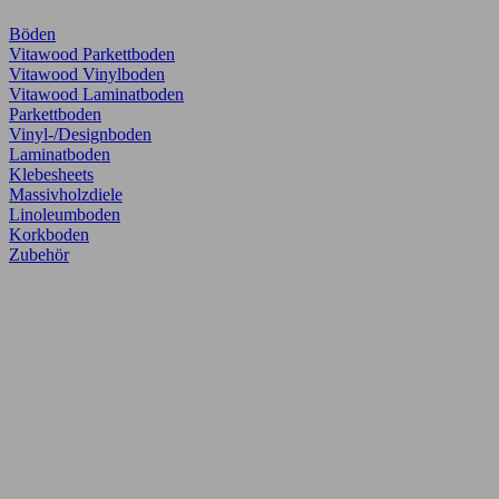
Böden
Vitawood Parkettboden
Vitawood Vinylboden
Vitawood Laminatboden
Parkettboden
Vinyl-/Designboden
Laminatboden
Klebesheets
Massivholzdiele
Linoleumboden
Korkboden
Zubehör