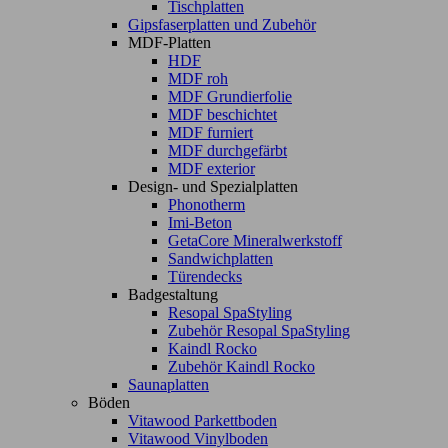
Tischplatten
Gipsfaserplatten und Zubehör
MDF-Platten
HDF
MDF roh
MDF Grundierfolie
MDF beschichtet
MDF furniert
MDF durchgefärbt
MDF exterior
Design- und Spezialplatten
Phonotherm
Imi-Beton
GetaCore Mineralwerkstoff
Sandwichplatten
Türendecks
Badgestaltung
Resopal SpaStyling
Zubehör Resopal SpaStyling
Kaindl Rocko
Zubehör Kaindl Rocko
Saunaplatten
Böden
Vitawood Parkettboden
Vitawood Vinylboden