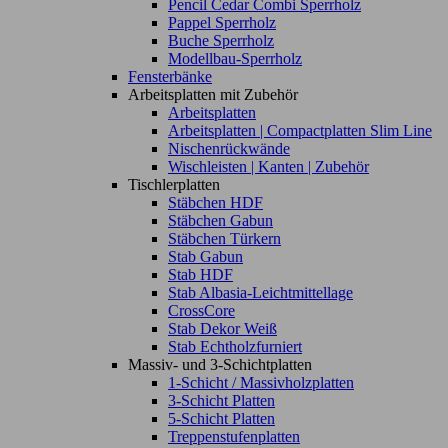
Pencil Cedar Combi Sperrholz
Pappel Sperrholz
Buche Sperrholz
Modellbau-Sperrholz
Fensterbänke
Arbeitsplatten mit Zubehör
Arbeitsplatten
Arbeitsplatten | Compactplatten Slim Line
Nischenrückwände
Wischleisten | Kanten | Zubehör
Tischlerplatten
Stäbchen HDF
Stäbchen Gabun
Stäbchen Türkern
Stab Gabun
Stab HDF
Stab Albasia-Leichtmittellage
CrossCore
Stab Dekor Weiß
Stab Echtholzfurniert
Massiv- und 3-Schichtplatten
1-Schicht / Massivholzplatten
3-Schicht Platten
5-Schicht Platten
Treppenstufenplatten