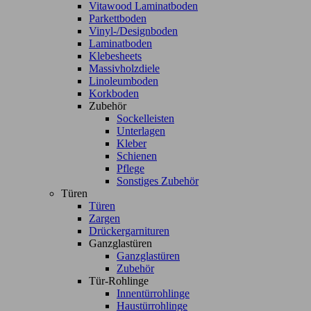
Vitawood Laminatboden
Parkettboden
Vinyl-/Designboden
Laminatboden
Klebesheets
Massivholzdiele
Linoleumboden
Korkboden
Zubehör
Sockelleisten
Unterlagen
Kleber
Schienen
Pflege
Sonstiges Zubehör
Türen
Türen
Zargen
Drückergarnituren
Ganzglastüren
Ganzglastüren
Zubehör
Tür-Rohlinge
Innentürrohlinge
Haustürrohlinge