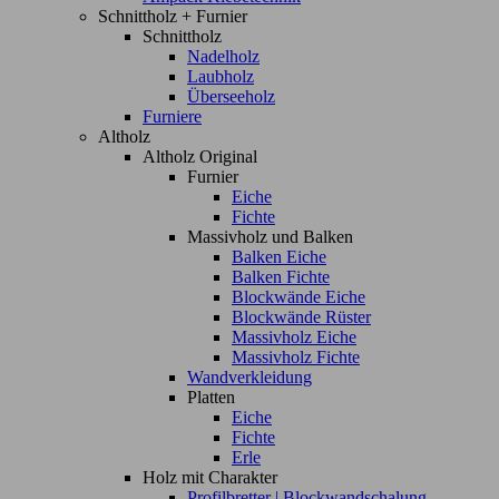
Schnittholz + Furnier
Schnittholz
Nadelholz
Laubholz
Überseeholz
Furniere
Altholz
Altholz Original
Furnier
Eiche
Fichte
Massivholz und Balken
Balken Eiche
Balken Fichte
Blockwände Eiche
Blockwände Rüster
Massivholz Eiche
Massivholz Fichte
Wandverkleidung
Platten
Eiche
Fichte
Erle
Holz mit Charakter
Profilbretter | Blockwandschalung