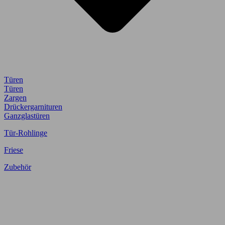
Türen
Türen
Zargen
Drückergarnituren
Ganzglastüren
Tür-Rohlinge
Friese
Zubehör