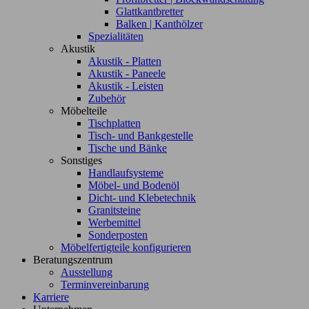
Glattkantbretter
Balken | Kanthölzer
Spezialitäten
Akustik
Akustik - Platten
Akustik - Paneele
Akustik - Leisten
Zubehör
Möbelteile
Tischplatten
Tisch- und Bankgestelle
Tische und Bänke
Sonstiges
Handlaufsysteme
Möbel- und Bodenöl
Dicht- und Klebetechnik
Granitsteine
Werbemittel
Sonderposten
Möbelfertigteile konfigurieren
Beratungszentrum
Ausstellung
Terminvereinbarung
Karriere