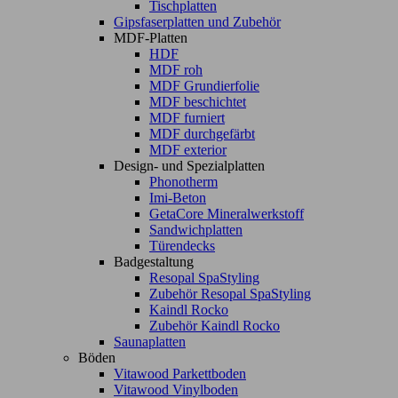
Tischplatten
Gipsfaserplatten und Zubehör
MDF-Platten
HDF
MDF roh
MDF Grundierfolie
MDF beschichtet
MDF furniert
MDF durchgefärbt
MDF exterior
Design- und Spezialplatten
Phonotherm
Imi-Beton
GetaCore Mineralwerkstoff
Sandwichplatten
Türendecks
Badgestaltung
Resopal SpaStyling
Zubehör Resopal SpaStyling
Kaindl Rocko
Zubehör Kaindl Rocko
Saunaplatten
Böden
Vitawood Parkettboden
Vitawood Vinylboden