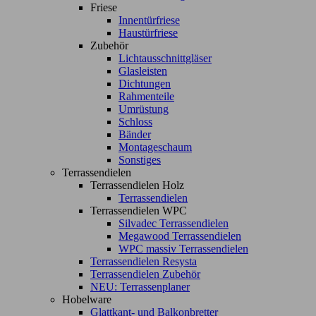
Friese
Innentürfriese
Haustürfriese
Zubehör
Lichtausschnittgläser
Glasleisten
Dichtungen
Rahmenteile
Umrüstung
Schloss
Bänder
Montageschaum
Sonstiges
Terrassendielen
Terrassendielen Holz
Terrassendielen
Terrassendielen WPC
Silvadec Terrassendielen
Megawood Terrassendielen
WPC massiv Terrassendielen
Terrassendielen Resysta
Terrassendielen Zubehör
NEU: Terrassenplaner
Hobelware
Glattkant- und Balkonbretter