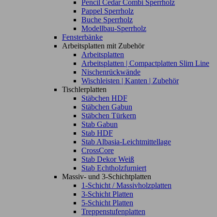
Pencil Cedar Combi Sperrholz
Pappel Sperrholz
Buche Sperrholz
Modellbau-Sperrholz
Fensterbänke
Arbeitsplatten mit Zubehör
Arbeitsplatten
Arbeitsplatten | Compactplatten Slim Line
Nischenrückwände
Wischleisten | Kanten | Zubehör
Tischlerplatten
Stäbchen HDF
Stäbchen Gabun
Stäbchen Türkern
Stab Gabun
Stab HDF
Stab Albasia-Leichtmittellage
CrossCore
Stab Dekor Weiß
Stab Echtholzfurniert
Massiv- und 3-Schichtplatten
1-Schicht / Massivholzplatten
3-Schicht Platten
5-Schicht Platten
Treppenstufenplatten