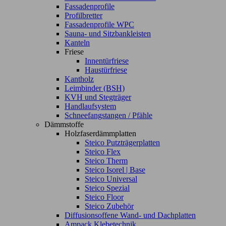
Fassadenprofile
Profilbretter
Fassadenprofile WPC
Sauna- und Sitzbankleisten
Kanteln
Friese
Innentürfriese
Haustürfriese
Kantholz
Leimbinder (BSH)
KVH und Stegträger
Handlaufsystem
Schneefangstangen / Pfähle
Dämmstoffe
Holzfaserdämmplatten
Steico Putzträgerplatten
Steico Flex
Steico Therm
Steico Isorel | Base
Steico Universal
Steico Spezial
Steico Floor
Steico Zubehör
Diffusionsoffene Wand- und Dachplatten
Ampack Klebetechnik