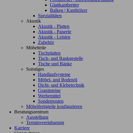
Glattkantbretter
Balken | Kanthölzer
Spezialitäten
Akustik
Akustik - Platten
Akustik - Paneele
Akustik - Leisten
Zubehör
Möbelteile
Tischplatten
Tisch- und Bankgestelle
Tische und Bänke
Sonstiges
Handlaufsysteme
Möbel- und Bodenöl
Dicht- und Klebetechnik
Granitsteine
Werbemittel
Sonderposten
Möbelfertigteile konfigurieren
Beratungszentrum
Ausstellung
Terminvereinbarung
Karriere