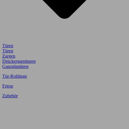
Türen
Türen
Zargen
Drückergarnituren
Ganzglastüren
Tür-Rohlinge
Friese
Zubehör