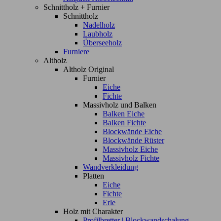
Schnittholz + Furnier
Schnittholz
Nadelholz
Laubholz
Überseeholz
Furniere
Altholz
Altholz Original
Furnier
Eiche
Fichte
Massivholz und Balken
Balken Eiche
Balken Fichte
Blockwände Eiche
Blockwände Rüster
Massivholz Eiche
Massivholz Fichte
Wandverkleidung
Platten
Eiche
Fichte
Erle
Holz mit Charakter
Profilbretter | Blockwandschalung