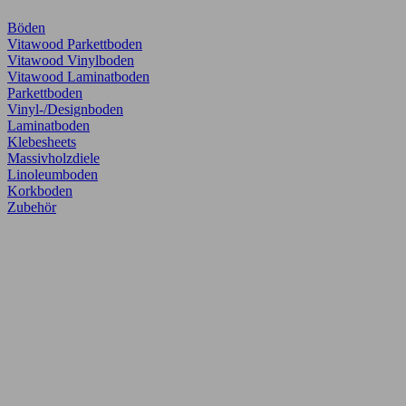
Böden
Vitawood Parkettboden
Vitawood Vinylboden
Vitawood Laminatboden
Parkettboden
Vinyl-/Designboden
Laminatboden
Klebesheets
Massivholzdiele
Linoleumboden
Korkboden
Zubehör