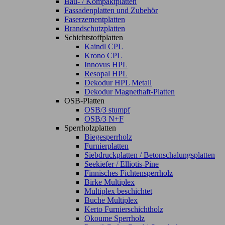
Bau- / Kompaktplatten
Fassadenplatten und Zubehör
Faserzementplatten
Brandschutzplatten
Schichtstoffplatten
Kaindl CPL
Krono CPL
Innovus HPL
Resopal HPL
Dekodur HPL Metall
Dekodur Magnethaft-Platten
OSB-Platten
OSB/3 stumpf
OSB/3 N+F
Sperrholzplatten
Biegesperrholz
Furnierplatten
Siebdruckplatten / Betonschalungsplatten
Seekiefer / Elliotis-Pine
Finnisches Fichtensperrholz
Birke Multiplex
Multiplex beschichtet
Buche Multiplex
Kerto Furnierschichtholz
Okoume Sperrholz