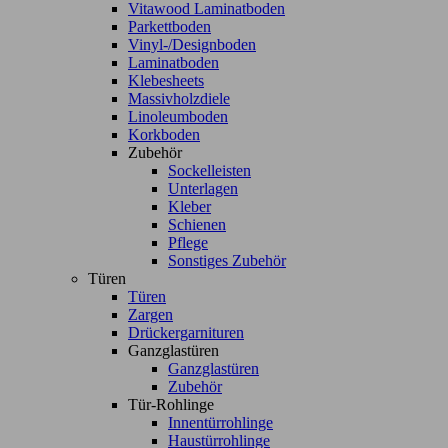
Vitawood Laminatboden
Parkettboden
Vinyl-/Designboden
Laminatboden
Klebesheets
Massivholzdiele
Linoleumboden
Korkboden
Zubehör
Sockelleisten
Unterlagen
Kleber
Schienen
Pflege
Sonstiges Zubehör
Türen
Türen
Zargen
Drückergarnituren
Ganzglastüren
Ganzglastüren
Zubehör
Tür-Rohlinge
Innentürrohlinge
Haustürrohlinge