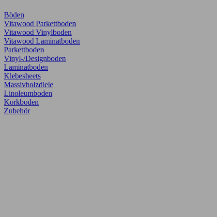
Böden
Vitawood Parkettboden
Vitawood Vinylboden
Vitawood Laminatboden
Parkettboden
Vinyl-/Designboden
Laminatboden
Klebesheets
Massivholzdiele
Linoleumboden
Korkboden
Zubehör