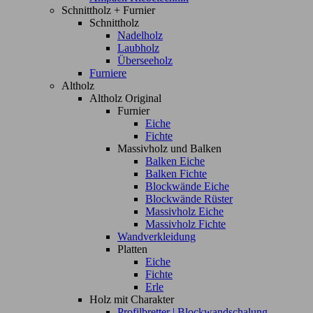
Schnittholz + Furnier
Schnittholz
Nadelholz
Laubholz
Überseeholz
Furniere
Altholz
Altholz Original
Furnier
Eiche
Fichte
Massivholz und Balken
Balken Eiche
Balken Fichte
Blockwände Eiche
Blockwände Rüster
Massivholz Eiche
Massivholz Fichte
Wandverkleidung
Platten
Eiche
Fichte
Erle
Holz mit Charakter
Profilbretter | Blockwandschalung