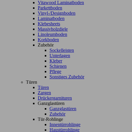
Vitawood Laminatboden
Parkettboden
Vinyl-/Designboden
Laminatboden
Klebesheets
Massivholzdiele
Linoleumboden
Korkboden
Zubehör
Sockelleisten
Unterlagen
Kleber
Schienen
Pflege
Sonstiges Zubehör
Türen
Türen
Zargen
Drückergarnituren
Ganzglastüren
Ganzglastüren
Zubehör
Tür-Rohlinge
Innentürrohlinge
Haustürrohlinge