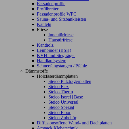
Fassadenprofile
Profilbretter
Fassadenprofile WPC
Sauna- und Sitzbankleisten
Kanteln
Friese
Innentürfriese
Haustürfriese
Kantholz
Leimbinder (BSH)
KVH und Stegträger
Handlaufsystem
Schneefangstangen / Pfähle
Dämmstoffe
Holzfaserdämmplatten
Steico Putzträgerplatten
Steico Flex
Steico Therm
Steico Isorel | Base
Steico Universal
Steico Spezial
Steico Floor
Steico Zubehör
Diffusionsoffene Wand- und Dachplatten
Ampack Klebetechnik