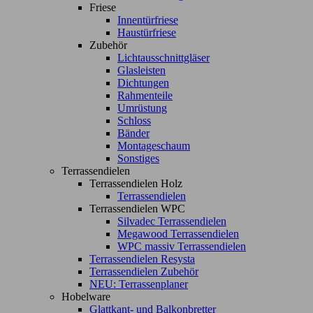
Friese
Innentürfriese
Haustürfriese
Zubehör
Lichtausschnittgläser
Glasleisten
Dichtungen
Rahmenteile
Umrüstung
Schloss
Bänder
Montageschaum
Sonstiges
Terrassendielen
Terrassendielen Holz
Terrassendielen
Terrassendielen WPC
Silvadec Terrassendielen
Megawood Terrassendielen
WPC massiv Terrassendielen
Terrassendielen Resysta
Terrassendielen Zubehör
NEU: Terrassenplaner
Hobelware
Glattkant- und Balkonbretter