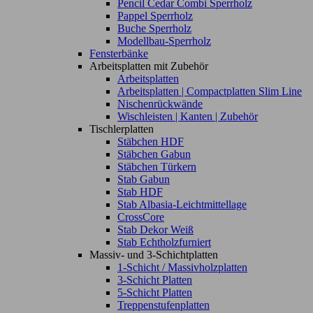
Pencil Cedar Combi Sperrholz
Pappel Sperrholz
Buche Sperrholz
Modellbau-Sperrholz
Fensterbänke
Arbeitsplatten mit Zubehör
Arbeitsplatten
Arbeitsplatten | Compactplatten Slim Line
Nischenrückwände
Wischleisten | Kanten | Zubehör
Tischlerplatten
Stäbchen HDF
Stäbchen Gabun
Stäbchen Türkern
Stab Gabun
Stab HDF
Stab Albasia-Leichtmittellage
CrossCore
Stab Dekor Weiß
Stab Echtholzfurniert
Massiv- und 3-Schichtplatten
1-Schicht / Massivholzplatten
3-Schicht Platten
5-Schicht Platten
Treppenstufenplatten