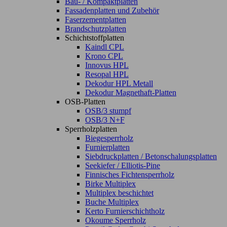
Bau- / Kompaktplatten
Fassadenplatten und Zubehör
Faserzementplatten
Brandschutzplatten
Schichtstoffplatten
Kaindl CPL
Krono CPL
Innovus HPL
Resopal HPL
Dekodur HPL Metall
Dekodur Magnethaft-Platten
OSB-Platten
OSB/3 stumpf
OSB/3 N+F
Sperrholzplatten
Biegesperrholz
Furnierplatten
Siebdruckplatten / Betonschalungsplatten
Seekiefer / Elliotis-Pine
Finnisches Fichtensperrholz
Birke Multiplex
Multiplex beschichtet
Buche Multiplex
Kerto Furnierschichtholz
Okoume Sperrholz