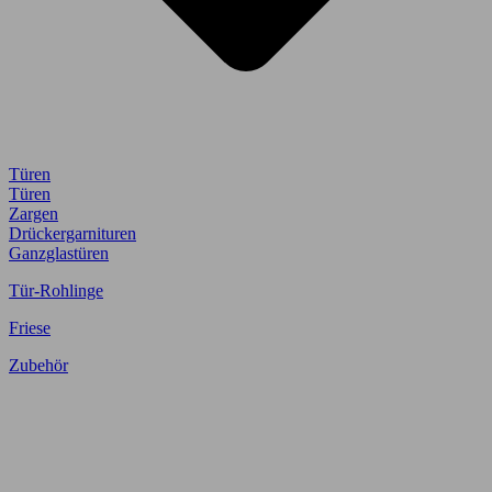
Türen
Türen
Zargen
Drückergarnituren
Ganzglastüren
Tür-Rohlinge
Friese
Zubehör