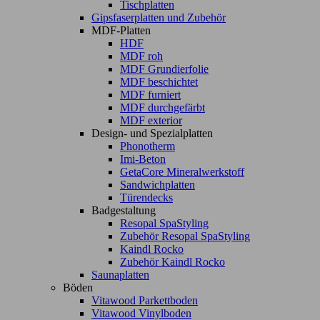
Tischplatten
Gipsfaserplatten und Zubehör
MDF-Platten
HDF
MDF roh
MDF Grundierfolie
MDF beschichtet
MDF furniert
MDF durchgefärbt
MDF exterior
Design- und Spezialplatten
Phonotherm
Imi-Beton
GetaCore Mineralwerkstoff
Sandwichplatten
Türendecks
Badgestaltung
Resopal SpaStyling
Zubehör Resopal SpaStyling
Kaindl Rocko
Zubehör Kaindl Rocko
Saunaplatten
Böden
Vitawood Parkettboden
Vitawood Vinylboden