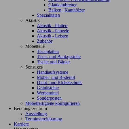
Glattkantbretter
Balken | Kanthölzer
Spezialitäten
Akustik
Akustik - Platten
Akustik - Paneele
Akustik - Leisten
Zubehör
Möbelteile
Tischplatten
Tisch- und Bankgestelle
Tische und Bänke
Sonstiges
Handlaufsysteme
Möbel- und Bodenöl
Dicht- und Klebetechnik
Granitsteine
Werbemittel
Sonderposten
Möbelfertigteile konfigurieren
Beratungszentrum
Ausstellung
Terminvereinbarung
Karriere