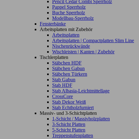
Pencil Cedar Combi Sperrholz
Pappel Sperrholz
Buche Sperrholz
Modellbau-Sperrholz
Fensterbänke
Arbeitsplatten mit Zubehör
Arbeitsplatten
Arbeitsplatten | Compactplatten Slim Line
Nischenrückwände
Wischleisten | Kanten | Zubehör
Tischlerplatten
Stäbchen HDF
Stäbchen Gabun
Stäbchen Türkern
Stab Gabun
Stab HDF
Stab Albasia-Leichtmittellage
CrossCore
Stab Dekor Weiß
Stab Echtholzfurniert
Massiv- und 3-Schichtplatten
1-Schicht / Massivholzplatten
3-Schicht Platten
5-Schicht Platten
Treppenstufenplatten