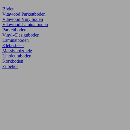
Böden
Vitawood Parkettboden
Vitawood Vinylboden
Vitawood Laminatboden
Parkettboden
Vinyl-/Designboden
Laminatboden
Klebesheets
Massivholzdiele
Linoleumboden
Korkboden
Zubehör