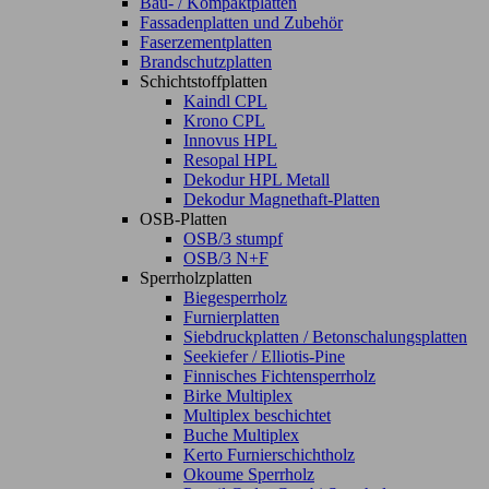
Bau- / Kompaktplatten
Fassadenplatten und Zubehör
Faserzementplatten
Brandschutzplatten
Schichtstoffplatten
Kaindl CPL
Krono CPL
Innovus HPL
Resopal HPL
Dekodur HPL Metall
Dekodur Magnethaft-Platten
OSB-Platten
OSB/3 stumpf
OSB/3 N+F
Sperrholzplatten
Biegesperrholz
Furnierplatten
Siebdruckplatten / Betonschalungsplatten
Seekiefer / Elliotis-Pine
Finnisches Fichtensperrholz
Birke Multiplex
Multiplex beschichtet
Buche Multiplex
Kerto Furnierschichtholz
Okoume Sperrholz