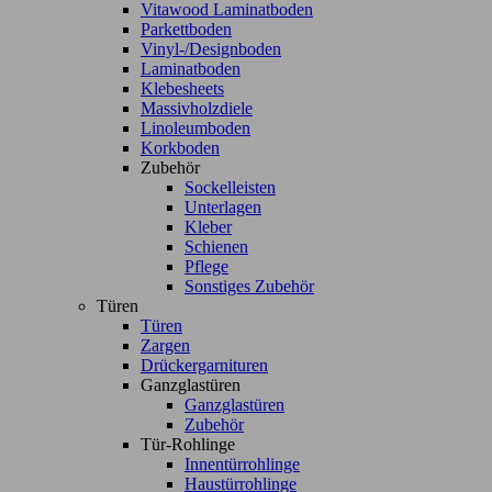
Vitawood Laminatboden
Parkettboden
Vinyl-/Designboden
Laminatboden
Klebesheets
Massivholzdiele
Linoleumboden
Korkboden
Zubehör
Sockelleisten
Unterlagen
Kleber
Schienen
Pflege
Sonstiges Zubehör
Türen
Türen
Zargen
Drückergarnituren
Ganzglastüren
Ganzglastüren
Zubehör
Tür-Rohlinge
Innentürrohlinge
Haustürrohlinge