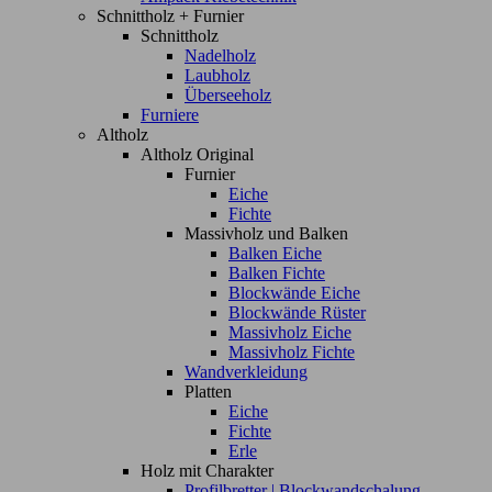
Schnittholz + Furnier
Schnittholz
Nadelholz
Laubholz
Überseeholz
Furniere
Altholz
Altholz Original
Furnier
Eiche
Fichte
Massivholz und Balken
Balken Eiche
Balken Fichte
Blockwände Eiche
Blockwände Rüster
Massivholz Eiche
Massivholz Fichte
Wandverkleidung
Platten
Eiche
Fichte
Erle
Holz mit Charakter
Profilbretter | Blockwandschalung