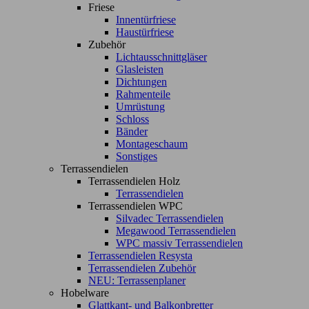
Friese
Innentürfriese
Haustürfriese
Zubehör
Lichtausschnittgläser
Glasleisten
Dichtungen
Rahmenteile
Umrüstung
Schloss
Bänder
Montageschaum
Sonstiges
Terrassendielen
Terrassendielen Holz
Terrassendielen
Terrassendielen WPC
Silvadec Terrassendielen
Megawood Terrassendielen
WPC massiv Terrassendielen
Terrassendielen Resysta
Terrassendielen Zubehör
NEU: Terrassenplaner
Hobelware
Glattkant- und Balkonbretter