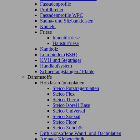
Fassadenprofile
Profilbretter
Fassadenprofile WPC
Sauna- und Sitzbankleisten
Kanteln
Friese
Innentürfriese
Haustürfriese
Kantholz
Leimbinder (BSH)
KVH und Stegträger
Handlaufsystem
Schneefangstangen / Pfähle
Dämmstoffe
Holzfaserdämmplatten
Steico Putzträgerplatten
Steico Flex
Steico Therm
Steico Isorel | Base
Steico Universal
Steico Spezial
Steico Floor
Steico Zubehör
Diffusionsoffene Wand- und Dachplatten
Ampack Klebetechnik