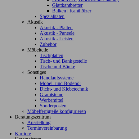
Glattkantbretter
Balken | Kanthölzer
Spezialitäten
Akustik
Akustik - Platten
Akustik - Paneele
Akustik - Leisten
Zubehör
Möbelteile
Tischplatten
Tisch- und Bankgestelle
Tische und Bänke
Sonstiges
Handlaufsysteme
Möbel- und Bodenöl
Dicht- und Klebetechnik
Granitsteine
Werbemittel
Sonderposten
Möbelfertigteile konfigurieren
Beratungszentrum
Ausstellung
Terminvereinbarung
Karriere