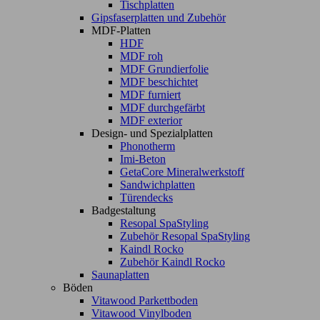
Tischplatten
Gipsfaserplatten und Zubehör
MDF-Platten
HDF
MDF roh
MDF Grundierfolie
MDF beschichtet
MDF furniert
MDF durchgefärbt
MDF exterior
Design- und Spezialplatten
Phonotherm
Imi-Beton
GetaCore Mineralwerkstoff
Sandwichplatten
Türendecks
Badgestaltung
Resopal SpaStyling
Zubehör Resopal SpaStyling
Kaindl Rocko
Zubehör Kaindl Rocko
Saunaplatten
Böden
Vitawood Parkettboden
Vitawood Vinylboden