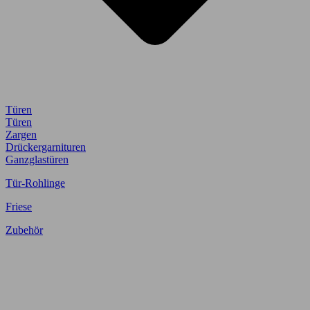
Türen
Türen
Zargen
Drückergarnituren
Ganzglastüren
Tür-Rohlinge
Friese
Zubehör