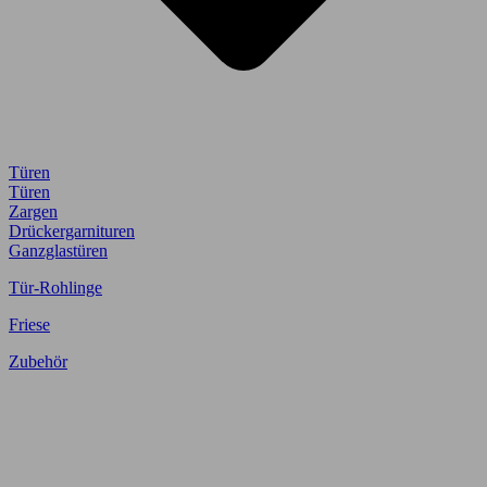
Türen
Türen
Zargen
Drückergarnituren
Ganzglastüren
Tür-Rohlinge
Friese
Zubehör