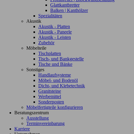
Glattkantbretter
Balken | Kanthölzer
Spezialitäten
Akustik
Akustik - Platten
Akustik - Paneele
Akustik - Leisten
Zubehör
Möbelteile
Tischplatten
Tisch- und Bankgestelle
Tische und Bänke
Sonstiges
Handlaufsysteme
Möbel- und Bodenöl
Dicht- und Klebetechnik
Granitsteine
Werbemittel
Sonderposten
Möbelfertigteile konfigurieren
Beratungszentrum
Ausstellung
Terminvereinbarung
Karriere