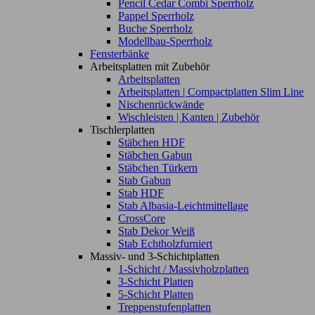
Pencil Cedar Combi Sperrholz
Pappel Sperrholz
Buche Sperrholz
Modellbau-Sperrholz
Fensterbänke
Arbeitsplatten mit Zubehör
Arbeitsplatten
Arbeitsplatten | Compactplatten Slim Line
Nischenrückwände
Wischleisten | Kanten | Zubehör
Tischlerplatten
Stäbchen HDF
Stäbchen Gabun
Stäbchen Türkern
Stab Gabun
Stab HDF
Stab Albasia-Leichtmittellage
CrossCore
Stab Dekor Weiß
Stab Echtholzfurniert
Massiv- und 3-Schichtplatten
1-Schicht / Massivholzplatten
3-Schicht Platten
5-Schicht Platten
Treppenstufenplatten