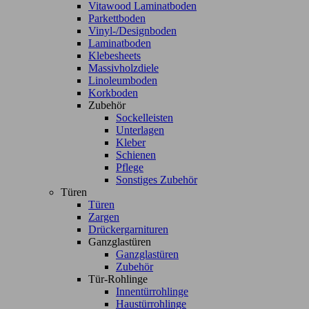
Vitawood Laminatboden
Parkettboden
Vinyl-/Designboden
Laminatboden
Klebesheets
Massivholzdiele
Linoleumboden
Korkboden
Zubehör
Sockelleisten
Unterlagen
Kleber
Schienen
Pflege
Sonstiges Zubehör
Türen
Türen
Zargen
Drückergarnituren
Ganzglastüren
Ganzglastüren
Zubehör
Tür-Rohlinge
Innentürrohlinge
Haustürrohlinge