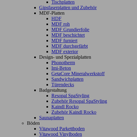
Tischplatten
Gipsfaserplatten und Zubehör
MDF-Platten
HDF
MDF roh
MDF Grundierfolie
MDF beschichtet
MDF furniert
MDF durchgefärbt
MDF exterior
Design- und Spezialplatten
Phonotherm
Imi-Beton
GetaCore Mineralwerkstoff
Sandwichplatten
Türendecks
Badgestaltung
Resopal SpaStyling
Zubehör Resopal SpaStyling
Kaindl Rocko
Zubehör Kaindl Rocko
Saunaplatten
Böden
Vitawood Parkettboden
Vitawood Vinylboden