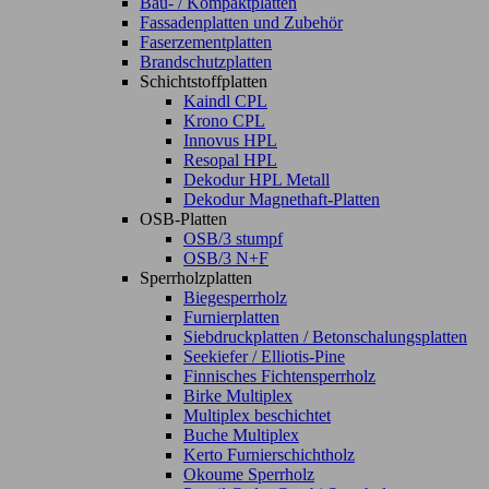
Bau- / Kompaktplatten
Fassadenplatten und Zubehör
Faserzementplatten
Brandschutzplatten
Schichtstoffplatten
Kaindl CPL
Krono CPL
Innovus HPL
Resopal HPL
Dekodur HPL Metall
Dekodur Magnethaft-Platten
OSB-Platten
OSB/3 stumpf
OSB/3 N+F
Sperrholzplatten
Biegesperrholz
Furnierplatten
Siebdruckplatten / Betonschalungsplatten
Seekiefer / Elliotis-Pine
Finnisches Fichtensperrholz
Birke Multiplex
Multiplex beschichtet
Buche Multiplex
Kerto Furnierschichtholz
Okoume Sperrholz