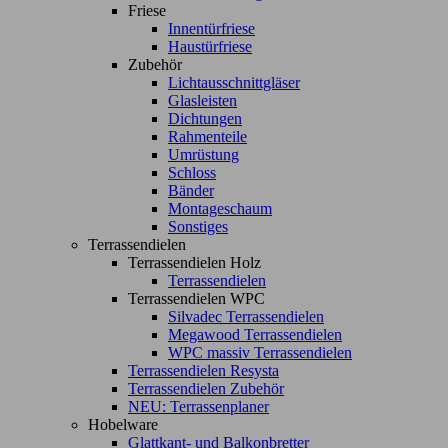
Friese
Innentürfriese
Haustürfriese
Zubehör
Lichtausschnittgläser
Glasleisten
Dichtungen
Rahmenteile
Umrüstung
Schloss
Bänder
Montageschaum
Sonstiges
Terrassendielen
Terrassendielen Holz
Terrassendielen
Terrassendielen WPC
Silvadec Terrassendielen
Megawood Terrassendielen
WPC massiv Terrassendielen
Terrassendielen Resysta
Terrassendielen Zubehör
NEU: Terrassenplaner
Hobelware
Glattkant- und Balkonbretter