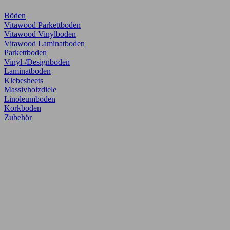
Böden
Vitawood Parkettboden
Vitawood Vinylboden
Vitawood Laminatboden
Parkettboden
Vinyl-/Designboden
Laminatboden
Klebesheets
Massivholzdiele
Linoleumboden
Korkboden
Zubehör