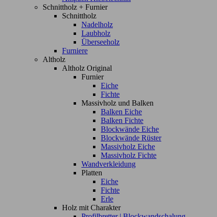
Schnittholz + Furnier
Schnittholz
Nadelholz
Laubholz
Überseeholz
Furniere
Altholz
Altholz Original
Furnier
Eiche
Fichte
Massivholz und Balken
Balken Eiche
Balken Fichte
Blockwände Eiche
Blockwände Rüster
Massivholz Eiche
Massivholz Fichte
Wandverkleidung
Platten
Eiche
Fichte
Erle
Holz mit Charakter
Profilbretter | Blockwandschalung