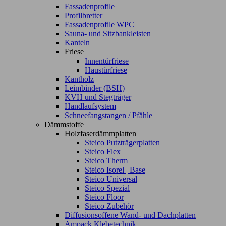
Fassadenprofile
Profilbretter
Fassadenprofile WPC
Sauna- und Sitzbankleisten
Kanteln
Friese
Innentürfriese
Haustürfriese
Kantholz
Leimbinder (BSH)
KVH und Stegträger
Handlaufsystem
Schneefangstangen / Pfähle
Dämmstoffe
Holzfaserdämmplatten
Steico Putzträgerplatten
Steico Flex
Steico Therm
Steico Isorel | Base
Steico Universal
Steico Spezial
Steico Floor
Steico Zubehör
Diffusionsoffene Wand- und Dachplatten
Ampack Klebetechnik