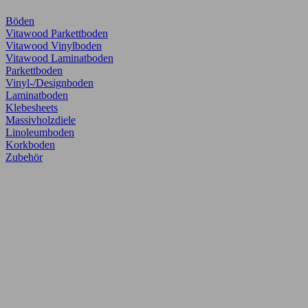
Böden
Vitawood Parkettboden
Vitawood Vinylboden
Vitawood Laminatboden
Parkettboden
Vinyl-/Designboden
Laminatboden
Klebesheets
Massivholzdiele
Linoleumboden
Korkboden
Zubehör