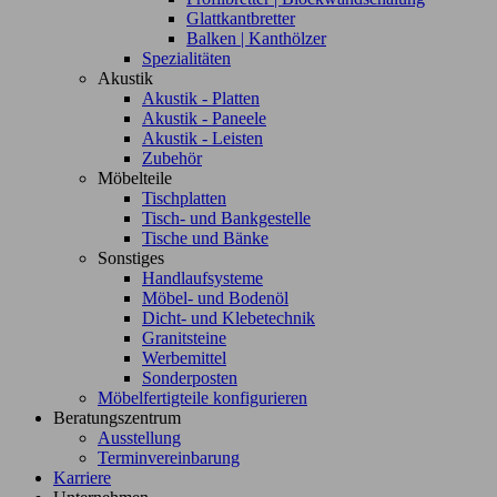
Glattkantbretter
Balken | Kanthölzer
Spezialitäten
Akustik
Akustik - Platten
Akustik - Paneele
Akustik - Leisten
Zubehör
Möbelteile
Tischplatten
Tisch- und Bankgestelle
Tische und Bänke
Sonstiges
Handlaufsysteme
Möbel- und Bodenöl
Dicht- und Klebetechnik
Granitsteine
Werbemittel
Sonderposten
Möbelfertigteile konfigurieren
Beratungszentrum
Ausstellung
Terminvereinbarung
Karriere