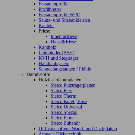
Fassadenprofile
Profilbretter
Fassadenprofile WPC
Sauna- und Sitzbankleisten
Kanteln
Friese
Innentürfriese
Haustürfriese
Kantholz
Leimbinder (BSH)
KVH und Stegträger
Handlaufsystem
Schneefangstangen / Pfähle
Dämmstoffe
Holzfaserdämmplatten
Steico Putzträgerplatten
Steico Flex
Steico Therm
Steico Isorel | Base
Steico Universal
Steico Spezial
Steico Floor
Steico Zubehör
Diffusionsoffene Wand- und Dachplatten
Ampack Klebetechnik