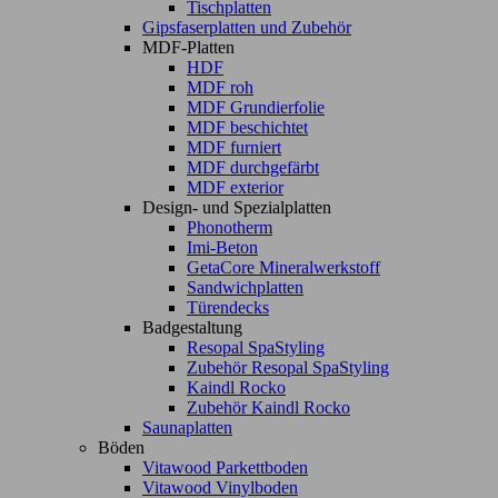
Tischplatten
Gipsfaserplatten und Zubehör
MDF-Platten
HDF
MDF roh
MDF Grundierfolie
MDF beschichtet
MDF furniert
MDF durchgefärbt
MDF exterior
Design- und Spezialplatten
Phonotherm
Imi-Beton
GetaCore Mineralwerkstoff
Sandwichplatten
Türendecks
Badgestaltung
Resopal SpaStyling
Zubehör Resopal SpaStyling
Kaindl Rocko
Zubehör Kaindl Rocko
Saunaplatten
Böden
Vitawood Parkettboden
Vitawood Vinylboden