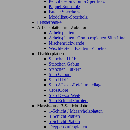
Pencil Cedar Combi Sperrholz
Pappel Sperrholz
Buche Sperrholz
Modellbau-Sperrholz
Fensterbänke
Arbeitsplatten mit Zubehör
Arbeitsplatten
Arbeitsplatten | Compactplatten Slim Line
Nischenrückwände
Wischleisten | Kanten | Zubehör
Tischlerplatten
Stäbchen HDF
Stäbchen Gabun
Stäbchen Türkern
Stab Gabun
Stab HDF
Stab Albasia-Leichtmittellage
CrossCore
Stab Dekor Weiß
Stab Echtholzfurniert
Massiv- und 3-Schichtplatten
1-Schicht / Massivholzplatten
3-Schicht Platten
5-Schicht Platten
Treppenstufenplatten