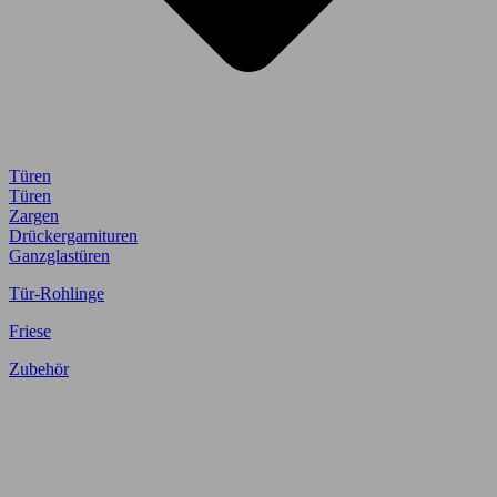
Türen
Türen
Zargen
Drückergarnituren
Ganzglastüren
Tür-Rohlinge
Friese
Zubehör