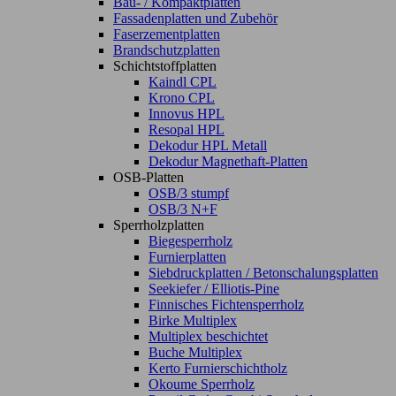
Bau- / Kompaktplatten
Fassadenplatten und Zubehör
Faserzementplatten
Brandschutzplatten
Schichtstoffplatten
Kaindl CPL
Krono CPL
Innovus HPL
Resopal HPL
Dekodur HPL Metall
Dekodur Magnethaft-Platten
OSB-Platten
OSB/3 stumpf
OSB/3 N+F
Sperrholzplatten
Biegesperrholz
Furnierplatten
Siebdruckplatten / Betonschalungsplatten
Seekiefer / Elliotis-Pine
Finnisches Fichtensperrholz
Birke Multiplex
Multiplex beschichtet
Buche Multiplex
Kerto Furnierschichtholz
Okoume Sperrholz