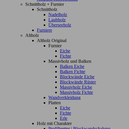
Schnittholz + Furnier
Schnittholz
Nadelholz
Laubholz
Überseeholz
Furniere
Altholz
Altholz Original
Furnier
Eiche
Fichte
Massivholz und Balken
Balken Eiche
Balken Fichte
Blockwände Eiche
Blockwände Rüster
Massivholz Eiche
Massivholz Fichte
Wandverkleidung
Platten
Eiche
Fichte
Erle
Holz mit Charakter
Profilbretter | Blockwandschalung