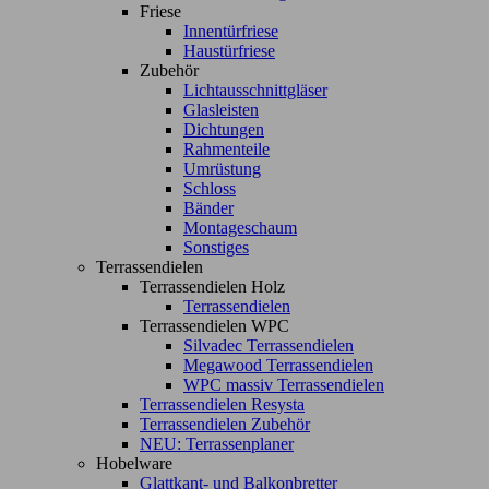
Friese
Innentürfriese
Haustürfriese
Zubehör
Lichtausschnittgläser
Glasleisten
Dichtungen
Rahmenteile
Umrüstung
Schloss
Bänder
Montageschaum
Sonstiges
Terrassendielen
Terrassendielen Holz
Terrassendielen
Terrassendielen WPC
Silvadec Terrassendielen
Megawood Terrassendielen
WPC massiv Terrassendielen
Terrassendielen Resysta
Terrassendielen Zubehör
NEU: Terrassenplaner
Hobelware
Glattkant- und Balkonbretter