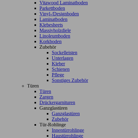
Vitawood Laminatboden
Parkettboden
Vinyl-/Designboden
Laminatboden
Klebesheets
Massivholzdiele
Linoleumboden
Korkboden
Zubehör
Sockelleisten
Unterlagen
Kleber
Schienen
Pflege
Sonstiges Zubehör
Türen
Türen
Zargen
Drückergarnituren
Ganzglastüren
Ganzglastüren
Zubehör
Tür-Rohlinge
Innentürrohlinge
Haustürrohlinge