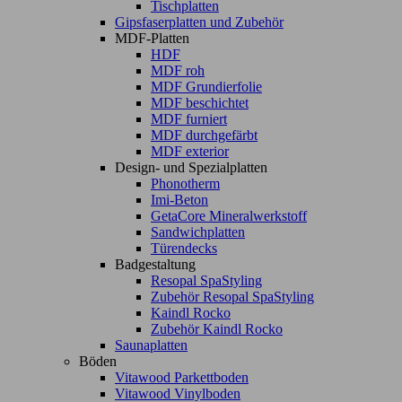
Tischplatten
Gipsfaserplatten und Zubehör
MDF-Platten
HDF
MDF roh
MDF Grundierfolie
MDF beschichtet
MDF furniert
MDF durchgefärbt
MDF exterior
Design- und Spezialplatten
Phonotherm
Imi-Beton
GetaCore Mineralwerkstoff
Sandwichplatten
Türendecks
Badgestaltung
Resopal SpaStyling
Zubehör Resopal SpaStyling
Kaindl Rocko
Zubehör Kaindl Rocko
Saunaplatten
Böden
Vitawood Parkettboden
Vitawood Vinylboden