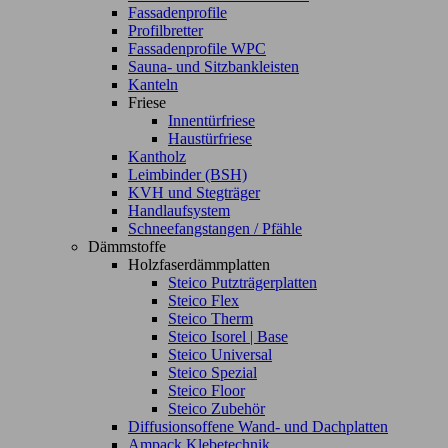
Fassadenprofile
Profilbretter
Fassadenprofile WPC
Sauna- und Sitzbankleisten
Kanteln
Friese
Innentürfriese
Haustürfriese
Kantholz
Leimbinder (BSH)
KVH und Stegträger
Handlaufsystem
Schneefangstangen / Pfähle
Dämmstoffe
Holzfaserdämmplatten
Steico Putzträgerplatten
Steico Flex
Steico Therm
Steico Isorel | Base
Steico Universal
Steico Spezial
Steico Floor
Steico Zubehör
Diffusionsoffene Wand- und Dachplatten
Ampack Klebetechnik