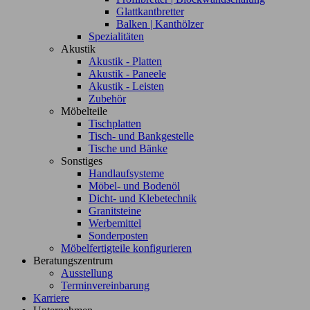
Glattkantbretter
Balken | Kanthölzer
Spezialitäten
Akustik
Akustik - Platten
Akustik - Paneele
Akustik - Leisten
Zubehör
Möbelteile
Tischplatten
Tisch- und Bankgestelle
Tische und Bänke
Sonstiges
Handlaufsysteme
Möbel- und Bodenöl
Dicht- und Klebetechnik
Granitsteine
Werbemittel
Sonderposten
Möbelfertigteile konfigurieren
Beratungszentrum
Ausstellung
Terminvereinbarung
Karriere