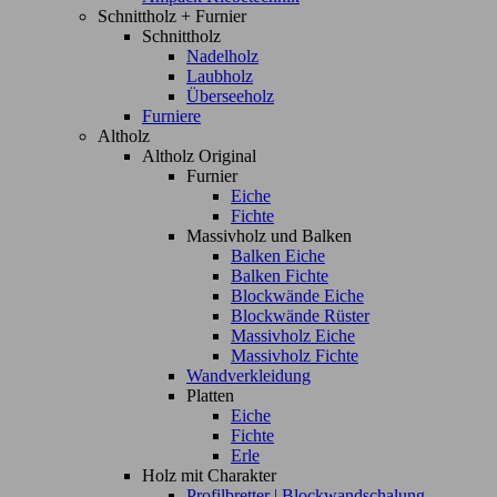
Schnittholz + Furnier
Schnittholz
Nadelholz
Laubholz
Überseeholz
Furniere
Altholz
Altholz Original
Furnier
Eiche
Fichte
Massivholz und Balken
Balken Eiche
Balken Fichte
Blockwände Eiche
Blockwände Rüster
Massivholz Eiche
Massivholz Fichte
Wandverkleidung
Platten
Eiche
Fichte
Erle
Holz mit Charakter
Profilbretter | Blockwandschalung