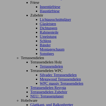
Friese
Innentürfriese
Haustürfriese
Zubehör
Lichtausschnittgläser
Glasleisten
Dichtungen
Rahmenteile
Umrüstung
Schloss
Bänder
Montageschaum
Sonstiges
Terrassendielen
Terrassendielen Holz
Terrassendielen
Terrassendielen WPC
Silvadec Terrassendielen
Megawood Terrassendielen
WPC massiv Terrassendielen
Terrassendielen Resysta
Terrassendielen Zubehör
NEU: Terrassenplaner
Hobelware
Glattkant- und Balkonbretter