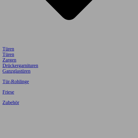
Türen
Türen
Zargen
Drückergarnituren
Ganzglastüren
Tür-Rohlinge
Friese
Zubehör