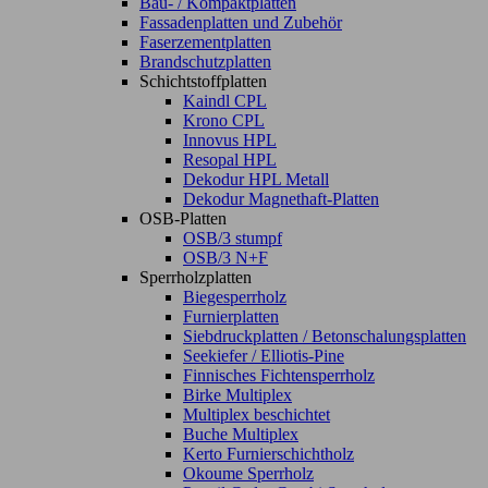
Bau- / Kompaktplatten
Fassadenplatten und Zubehör
Faserzementplatten
Brandschutzplatten
Schichtstoffplatten
Kaindl CPL
Krono CPL
Innovus HPL
Resopal HPL
Dekodur HPL Metall
Dekodur Magnethaft-Platten
OSB-Platten
OSB/3 stumpf
OSB/3 N+F
Sperrholzplatten
Biegesperrholz
Furnierplatten
Siebdruckplatten / Betonschalungsplatten
Seekiefer / Elliotis-Pine
Finnisches Fichtensperrholz
Birke Multiplex
Multiplex beschichtet
Buche Multiplex
Kerto Furnierschichtholz
Okoume Sperrholz