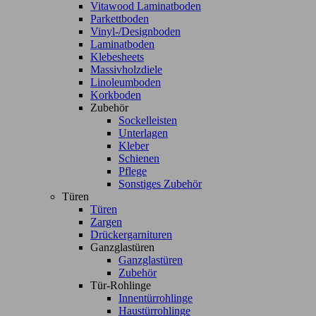
Vitawood Laminatboden
Parkettboden
Vinyl-/Designboden
Laminatboden
Klebesheets
Massivholzdiele
Linoleumboden
Korkboden
Zubehör
Sockelleisten
Unterlagen
Kleber
Schienen
Pflege
Sonstiges Zubehör
Türen
Türen
Zargen
Drückergarnituren
Ganzglastüren
Ganzglastüren
Zubehör
Tür-Rohlinge
Innentürrohlinge
Haustürrohlinge