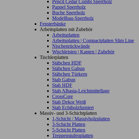
Pencil Cedar Combi Sperrholz
Pappel Sperrholz
Buche Sperrholz
Modellbau-Sperrholz
Fensterbänke
Arbeitsplatten mit Zubehör
Arbeitsplatten
Arbeitsplatten | Compactplatten Slim Line
Nischenrückwände
Wischleisten | Kanten | Zubehör
Tischlerplatten
Stäbchen HDF
Stäbchen Gabun
Stäbchen Türkern
Stab Gabun
Stab HDF
Stab Albasia-Leichtmittellage
CrossCore
Stab Dekor Weiß
Stab Echtholzfurniert
Massiv- und 3-Schichtplatten
1-Schicht / Massivholzplatten
3-Schicht Platten
5-Schicht Platten
Treppenstufenplatten