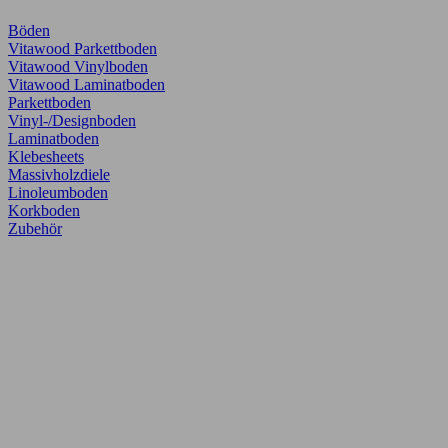
Böden
Vitawood Parkettboden
Vitawood Vinylboden
Vitawood Laminatboden
Parkettboden
Vinyl-/Designboden
Laminatboden
Klebesheets
Massivholzdiele
Linoleumboden
Korkboden
Zubehör