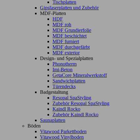
Tischplatten
Gipsfaserplatten und Zubehör
MDF-Platten
HDF
MDF roh
MDF Grundierfolie
MDF beschichtet
MDF furniert
MDF durchgefärbt
MDF exterior
Design- und Spezialplatten
Phonotherm
Imi-Beton
GetaCore Mineralwerkstoff
Sandwichplatten
Türendecks
Badgestaltung
Resopal SpaStyling
Zubehör Resopal SpaStyling
Kaindl Rocko
Zubehör Kaindl Rocko
Saunaplatten
Böden
Vitawood Parkettboden
Vitawood Vinylboden