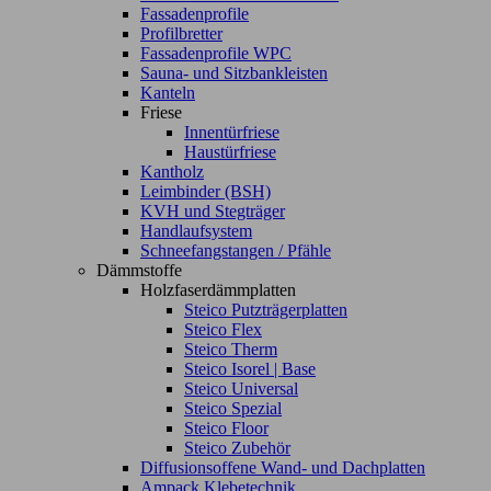
Fassadenprofile
Profilbretter
Fassadenprofile WPC
Sauna- und Sitzbankleisten
Kanteln
Friese
Innentürfriese
Haustürfriese
Kantholz
Leimbinder (BSH)
KVH und Stegträger
Handlaufsystem
Schneefangstangen / Pfähle
Dämmstoffe
Holzfaserdämmplatten
Steico Putzträgerplatten
Steico Flex
Steico Therm
Steico Isorel | Base
Steico Universal
Steico Spezial
Steico Floor
Steico Zubehör
Diffusionsoffene Wand- und Dachplatten
Ampack Klebetechnik