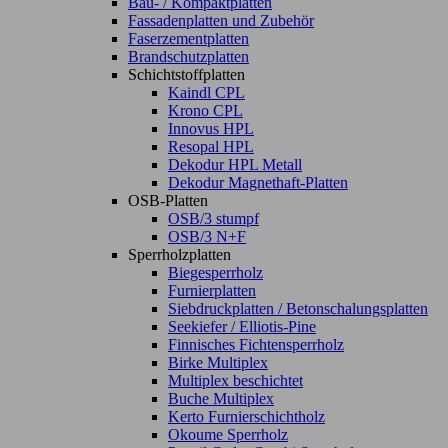
Bau- / Kompaktplatten
Fassadenplatten und Zubehör
Faserzementplatten
Brandschutzplatten
Schichtstoffplatten
Kaindl CPL
Krono CPL
Innovus HPL
Resopal HPL
Dekodur HPL Metall
Dekodur Magnethaft-Platten
OSB-Platten
OSB/3 stumpf
OSB/3 N+F
Sperrholzplatten
Biegesperrholz
Furnierplatten
Siebdruckplatten / Betonschalungsplatten
Seekiefer / Elliotis-Pine
Finnisches Fichtensperrholz
Birke Multiplex
Multiplex beschichtet
Buche Multiplex
Kerto Furnierschichtholz
Okoume Sperrholz