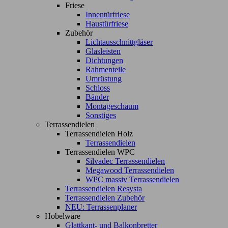
Friese
Innentürfriese
Haustürfriese
Zubehör
Lichtausschnittgläser
Glasleisten
Dichtungen
Rahmenteile
Umrüstung
Schloss
Bänder
Montageschaum
Sonstiges
Terrassendielen
Terrassendielen Holz
Terrassendielen
Terrassendielen WPC
Silvadec Terrassendielen
Megawood Terrassendielen
WPC massiv Terrassendielen
Terrassendielen Resysta
Terrassendielen Zubehör
NEU: Terrassenplaner
Hobelware
Glattkant- und Balkonbretter