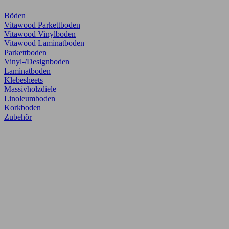
Böden
Vitawood Parkettboden
Vitawood Vinylboden
Vitawood Laminatboden
Parkettboden
Vinyl-/Designboden
Laminatboden
Klebesheets
Massivholzdiele
Linoleumboden
Korkboden
Zubehör