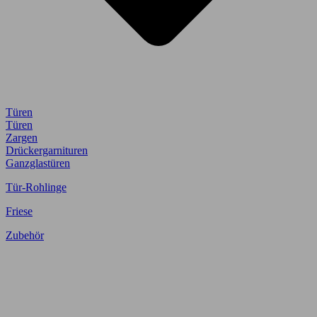
Türen
Türen
Zargen
Drückergarnituren
Ganzglastüren
Tür-Rohlinge
Friese
Zubehör