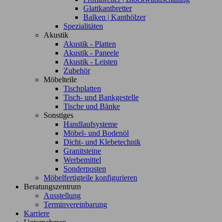
Glattkantbretter
Balken | Kanthölzer
Spezialitäten
Akustik
Akustik - Platten
Akustik - Paneele
Akustik - Leisten
Zubehör
Möbelteile
Tischplatten
Tisch- und Bankgestelle
Tische und Bänke
Sonstiges
Handlaufsysteme
Möbel- und Bodenöl
Dicht- und Klebetechnik
Granitsteine
Werbemittel
Sonderposten
Möbelfertigteile konfigurieren
Beratungszentrum
Ausstellung
Terminvereinbarung
Karriere