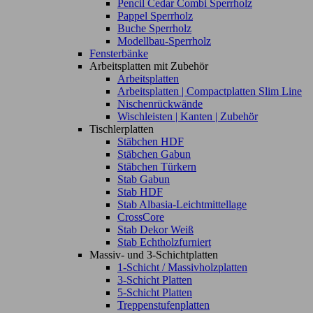
Pencil Cedar Combi Sperrholz
Pappel Sperrholz
Buche Sperrholz
Modellbau-Sperrholz
Fensterbänke
Arbeitsplatten mit Zubehör
Arbeitsplatten
Arbeitsplatten | Compactplatten Slim Line
Nischenrückwände
Wischleisten | Kanten | Zubehör
Tischlerplatten
Stäbchen HDF
Stäbchen Gabun
Stäbchen Türkern
Stab Gabun
Stab HDF
Stab Albasia-Leichtmittellage
CrossCore
Stab Dekor Weiß
Stab Echtholzfurniert
Massiv- und 3-Schichtplatten
1-Schicht / Massivholzplatten
3-Schicht Platten
5-Schicht Platten
Treppenstufenplatten