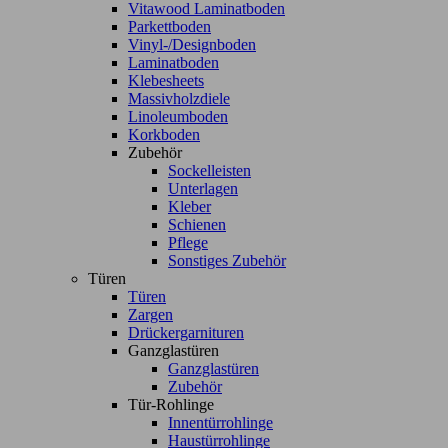
Vitawood Laminatboden
Parkettboden
Vinyl-/Designboden
Laminatboden
Klebesheets
Massivholzdiele
Linoleumboden
Korkboden
Zubehör
Sockelleisten
Unterlagen
Kleber
Schienen
Pflege
Sonstiges Zubehör
Türen
Türen
Zargen
Drückergarnituren
Ganzglastüren
Ganzglastüren
Zubehör
Tür-Rohlinge
Innentürrohlinge
Haustürrohlinge