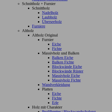
Schnittholz + Furnier
Schnittholz
Nadelholz
Laubholz
Überseeholz
Furniere
Altholz
Altholz Original
Furnier
Eiche
Fichte
Massivholz und Balken
Balken Eiche
Balken Fichte
Blockwände Eiche
Blockwände Rüster
Massivholz Eiche
Massivholz Fichte
Wandverkleidung
Platten
Eiche
Fichte
Erle
Holz mit Charakter
Profilbretter | Blockwandschalung