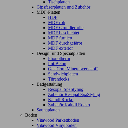
Tischplatten
Gipsfaserplatten und Zubehör
MDF-Platten
HDF
MDF roh
MDF Grundierfolie
MDF beschichtet
MDF furniert
MDF durchgefärbt
MDF exterior
Design- und Spezialplatten
Phonotherm
Imi-Beton
GetaCore Mineralwerkstoff
Sandwichplatten
Türendecks
Badgestaltung
Resopal SpaStyling
Zubehör Resopal SpaStyling
Kaindl Rocko
Zubehör Kaindl Rocko
Saunaplatten
Böden
Vitawood Parkettboden
Vitawood Vinylboden