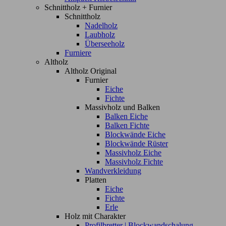
Schnittholz + Furnier
Schnittholz
Nadelholz
Laubholz
Überseeholz
Furniere
Altholz
Altholz Original
Furnier
Eiche
Fichte
Massivholz und Balken
Balken Eiche
Balken Fichte
Blockwände Eiche
Blockwände Rüster
Massivholz Eiche
Massivholz Fichte
Wandverkleidung
Platten
Eiche
Fichte
Erle
Holz mit Charakter
Profilbretter | Blockwandschalung