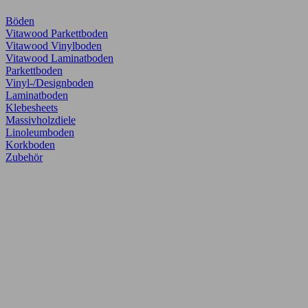
Böden
Vitawood Parkettboden
Vitawood Vinylboden
Vitawood Laminatboden
Parkettboden
Vinyl-/Designboden
Laminatboden
Klebesheets
Massivholzdiele
Linoleumboden
Korkboden
Zubehör