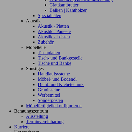
Glattkantbretter
Balken | Kanthölzer
Spezialitäten
Akustik
Akustik - Platten
Akustik - Paneele
Akustik - Leisten
Zubehör
Möbelteile
Tischplatten
Tisch- und Bankgestelle
Tische und Bänke
Sonstiges
Handlaufsysteme
Möbel- und Bodenöl
Dicht- und Klebetechnik
Granitsteine
Werbemittel
Sonderposten
Möbelfertigteile konfigurieren
Beratungszentrum
Ausstellung
Terminvereinbarung
Karriere