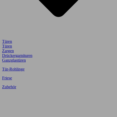
Türen
Türen
Zargen
Drückergarnituren
Ganzglastüren
Tür-Rohlinge
Friese
Zubehör