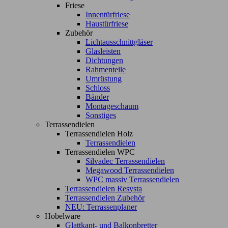
Friese
Innentürfriese
Haustürfriese
Zubehör
Lichtausschnittgläser
Glasleisten
Dichtungen
Rahmenteile
Umrüstung
Schloss
Bänder
Montageschaum
Sonstiges
Terrassendielen
Terrassendielen Holz
Terrassendielen
Terrassendielen WPC
Silvadec Terrassendielen
Megawood Terrassendielen
WPC massiv Terrassendielen
Terrassendielen Resysta
Terrassendielen Zubehör
NEU: Terrassenplaner
Hobelware
Glattkant- und Balkonbretter