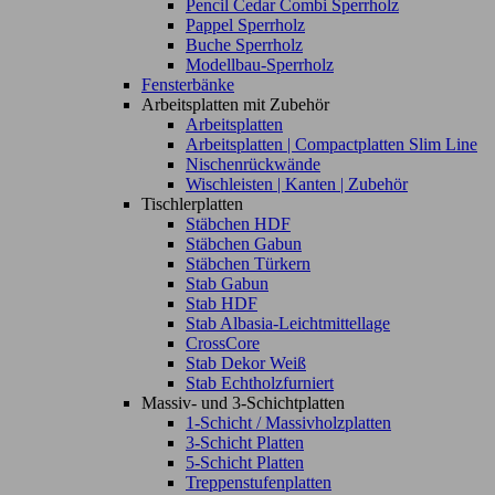
Pencil Cedar Combi Sperrholz
Pappel Sperrholz
Buche Sperrholz
Modellbau-Sperrholz
Fensterbänke
Arbeitsplatten mit Zubehör
Arbeitsplatten
Arbeitsplatten | Compactplatten Slim Line
Nischenrückwände
Wischleisten | Kanten | Zubehör
Tischlerplatten
Stäbchen HDF
Stäbchen Gabun
Stäbchen Türkern
Stab Gabun
Stab HDF
Stab Albasia-Leichtmittellage
CrossCore
Stab Dekor Weiß
Stab Echtholzfurniert
Massiv- und 3-Schichtplatten
1-Schicht / Massivholzplatten
3-Schicht Platten
5-Schicht Platten
Treppenstufenplatten