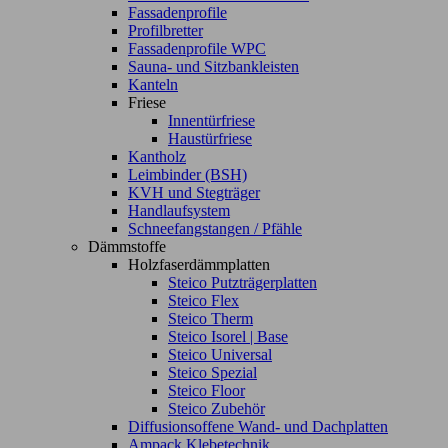
Fassadenprofile
Profilbretter
Fassadenprofile WPC
Sauna- und Sitzbankleisten
Kanteln
Friese
Innentürfriese
Haustürfriese
Kantholz
Leimbinder (BSH)
KVH und Stegträger
Handlaufsystem
Schneefangstangen / Pfähle
Dämmstoffe
Holzfaserdämmplatten
Steico Putzträgerplatten
Steico Flex
Steico Therm
Steico Isorel | Base
Steico Universal
Steico Spezial
Steico Floor
Steico Zubehör
Diffusionsoffene Wand- und Dachplatten
Ampack Klebetechnik