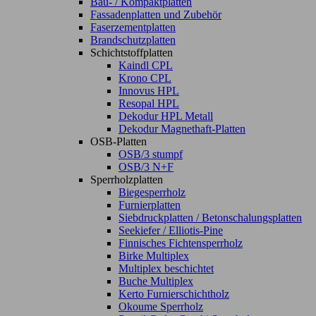
Bau- / Kompaktplatten
Fassadenplatten und Zubehör
Faserzementplatten
Brandschutzplatten
Schichtstoffplatten
Kaindl CPL
Krono CPL
Innovus HPL
Resopal HPL
Dekodur HPL Metall
Dekodur Magnethaft-Platten
OSB-Platten
OSB/3 stumpf
OSB/3 N+F
Sperrholzplatten
Biegesperrholz
Furnierplatten
Siebdruckplatten / Betonschalungsplatten
Seekiefer / Elliotis-Pine
Finnisches Fichtensperrholz
Birke Multiplex
Multiplex beschichtet
Buche Multiplex
Kerto Furnierschichtholz
Okoume Sperrholz