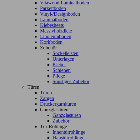
Vitawood Laminatboden
Parkettboden
Vinyl-/Designboden
Laminatboden
Klebesheets
Massivholzdiele
Linoleumboden
Korkboden
Zubehör
Sockelleisten
Unterlagen
Kleber
Schienen
Pflege
Sonstiges Zubehör
Türen
Türen
Zargen
Drückergarnituren
Ganzglastüren
Ganzglastüren
Zubehör
Tür-Rohlinge
Innentürrohlinge
Haustürrohlinge