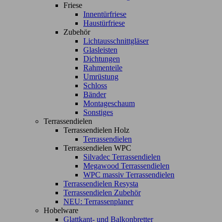
Friese
Innentürfriese
Haustürfriese
Zubehör
Lichtausschnittgläser
Glasleisten
Dichtungen
Rahmenteile
Umrüstung
Schloss
Bänder
Montageschaum
Sonstiges
Terrassendielen
Terrassendielen Holz
Terrassendielen
Terrassendielen WPC
Silvadec Terrassendielen
Megawood Terrassendielen
WPC massiv Terrassendielen
Terrassendielen Resysta
Terrassendielen Zubehör
NEU: Terrassenplaner
Hobelware
Glattkant- und Balkonbretter