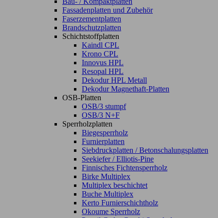
Bau- / Kompaktplatten
Fassadenplatten und Zubehör
Faserzementplatten
Brandschutzplatten
Schichtstoffplatten
Kaindl CPL
Krono CPL
Innovus HPL
Resopal HPL
Dekodur HPL Metall
Dekodur Magnethaft-Platten
OSB-Platten
OSB/3 stumpf
OSB/3 N+F
Sperrholzplatten
Biegesperrholz
Furnierplatten
Siebdruckplatten / Betonschalungsplatten
Seekiefer / Elliotis-Pine
Finnisches Fichtensperrholz
Birke Multiplex
Multiplex beschichtet
Buche Multiplex
Kerto Furnierschichtholz
Okoume Sperrholz