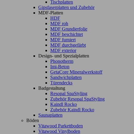
Tischplatten
Gipsfaserplatten und Zubehör
MDF-Platten
HDF
MDF roh
MDF Grundierfolie
MDF beschichtet
MDF furniert
MDF durchgefärbt
MDF exterior
Design- und Spezialplatten
Phonotherm
Imi-Beton
GetaCore Mineralwerkstoff
Sandwichplatten
Türendecks
Badgestaltung
Resopal SpaStyling
Zubehör Resopal SpaStyling
Kaindl Rocko
Zubehör Kaindl Rocko
Saunaplatten
Böden
Vitawood Parkettboden
Vitawood Vinylboden