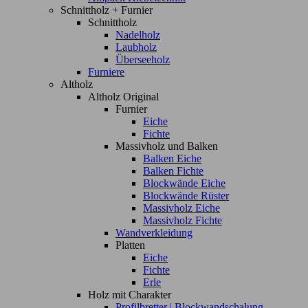
Schnittholz + Furnier
Schnittholz
Nadelholz
Laubholz
Überseeholz
Furniere
Altholz
Altholz Original
Furnier
Eiche
Fichte
Massivholz und Balken
Balken Eiche
Balken Fichte
Blockwände Eiche
Blockwände Rüster
Massivholz Eiche
Massivholz Fichte
Wandverkleidung
Platten
Eiche
Fichte
Erle
Holz mit Charakter
Profilbretter | Blockwandschalung