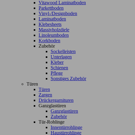
Vitawood Laminatboden
Parkettboden
Vinyl-/Designboden
Laminatboden
Klebesheets
Massivholzdiele
Linoleumboden
Korkboden
Zubehör
Sockelleisten
Unterlagen
Kleber
Schienen
Pflege
Sonstiges Zubehör
Türen
Türen
Zargen
Drückergarnituren
Ganzglastüren
Ganzglastüren
Zubehör
Tür-Rohlinge
Innentürrohlinge
Haustürrohlinge