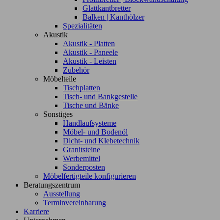
Glattkantbretter
Balken | Kanthölzer
Spezialitäten
Akustik
Akustik - Platten
Akustik - Paneele
Akustik - Leisten
Zubehör
Möbelteile
Tischplatten
Tisch- und Bankgestelle
Tische und Bänke
Sonstiges
Handlaufsysteme
Möbel- und Bodenöl
Dicht- und Klebetechnik
Granitsteine
Werbemittel
Sonderposten
Möbelfertigteile konfigurieren
Beratungszentrum
Ausstellung
Terminvereinbarung
Karriere