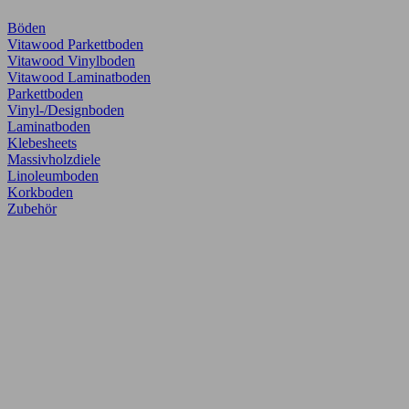
Böden
Vitawood Parkettboden
Vitawood Vinylboden
Vitawood Laminatboden
Parkettboden
Vinyl-/Designboden
Laminatboden
Klebesheets
Massivholzdiele
Linoleumboden
Korkboden
Zubehör