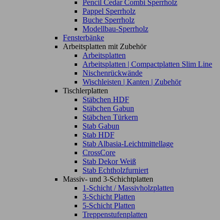
Pencil Cedar Combi Sperrholz
Pappel Sperrholz
Buche Sperrholz
Modellbau-Sperrholz
Fensterbänke
Arbeitsplatten mit Zubehör
Arbeitsplatten
Arbeitsplatten | Compactplatten Slim Line
Nischenrückwände
Wischleisten | Kanten | Zubehör
Tischlerplatten
Stäbchen HDF
Stäbchen Gabun
Stäbchen Türkern
Stab Gabun
Stab HDF
Stab Albasia-Leichtmittellage
CrossCore
Stab Dekor Weiß
Stab Echtholzfurniert
Massiv- und 3-Schichtplatten
1-Schicht / Massivholzplatten
3-Schicht Platten
5-Schicht Platten
Treppenstufenplatten