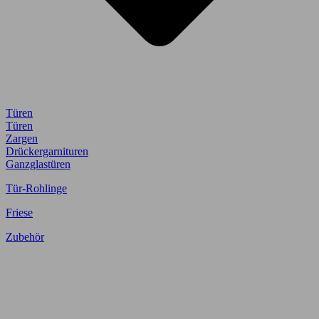
Türen
Türen
Zargen
Drückergarnituren
Ganzglastüren
Tür-Rohlinge
Friese
Zubehör