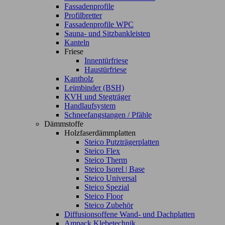
Fassadenprofile
Profilbretter
Fassadenprofile WPC
Sauna- und Sitzbankleisten
Kanteln
Friese
Innentürfriese
Haustürfriese
Kantholz
Leimbinder (BSH)
KVH und Stegträger
Handlaufsystem
Schneefangstangen / Pfähle
Dämmstoffe
Holzfaserdämmplatten
Steico Putzträgerplatten
Steico Flex
Steico Therm
Steico Isorel | Base
Steico Universal
Steico Spezial
Steico Floor
Steico Zubehör
Diffusionsoffene Wand- und Dachplatten
Ampack Klebetechnik