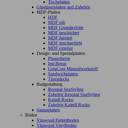
Tischplatten
Gipsfaserplatten und Zubehör
MDF-Platten
HDF
MDF roh
MDF Grundierfolie
MDF beschichtet
MDF furniert
MDF durchgefärbt
MDF exterior
Design- und Spezialplatten
Phonotherm
Imi-Beton
GetaCore Mineralwerkstoff
Sandwichplatten
Türendecks
Badgestaltung
Resopal SpaStyling
Zubehör Resopal SpaStyling
Kaindl Rocko
Zubehör Kaindl Rocko
Saunaplatten
Böden
Vitawood Parkettboden
Vitawood Vinylboden