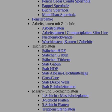
Pencil Cedar Combi Sperrholz
Pappel Sperrholz
Buche Sperrholz
Modellbau-Sperrholz
Fensterbänke
Arbeitsplatten mit Zubehör
Arbeitsplatten
Arbeitsplatten | Compactplatten Slim Line
Nischenrückwände
Wischleisten | Kanten | Zubehör
Tischlerplatten
Stäbchen HDF
Stäbchen Gabun
Stäbchen Türkern
Stab Gabun
Stab HDF
Stab Albasia-Leichtmittellage
CrossCore
Stab Dekor Weiß
Stab Echtholzfurniert
Massiv- und 3-Schichtplatten
1-Schicht / Massivholzplatten
3-Schicht Platten
5-Schicht Platten
Treppenstufenplatten