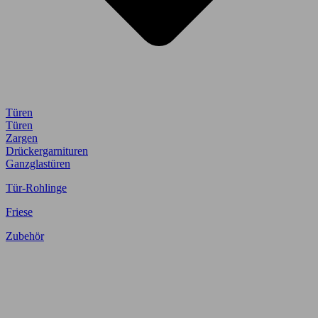
Türen
Türen
Zargen
Drückergarnituren
Ganzglastüren
Tür-Rohlinge
Friese
Zubehör