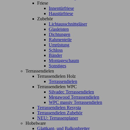
Friese
Innentürfriese
Haustürfriese
Zubehör
Lichtausschnittgläser
Glasleisten
Dichtungen
Rahmenteile
Umrüstung
Schloss
Bänder
Montageschaum
Sonstiges
Terrassendielen
Terrassendielen Holz
Terrassendielen
Terrassendielen WPC
Silvadec Terrassendielen
Megawood Terrassendielen
WPC massiv Terrassendielen
Terrassendielen Resysta
Terrassendielen Zubehör
NEU: Terrassenplaner
Hobelware
Glattkant- und Balkonbretter