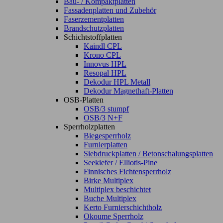
Bau- / Kompaktplatten
Fassadenplatten und Zubehör
Faserzementplatten
Brandschutzplatten
Schichtstoffplatten
Kaindl CPL
Krono CPL
Innovus HPL
Resopal HPL
Dekodur HPL Metall
Dekodur Magnethaft-Platten
OSB-Platten
OSB/3 stumpf
OSB/3 N+F
Sperrholzplatten
Biegesperrholz
Furnierplatten
Siebdruckplatten / Betonschalungsplatten
Seekiefer / Elliotis-Pine
Finnisches Fichtensperrholz
Birke Multiplex
Multiplex beschichtet
Buche Multiplex
Kerto Furnierschichtholz
Okoume Sperrholz