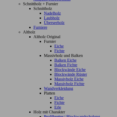
Schnittholz + Furnier
Schnittholz
Nadelholz
Laubholz
Überseeholz
Furniere
Altholz
Altholz Original
Furnier
Eiche
Fichte
Massivholz und Balken
Balken Eiche
Balken Fichte
Blockwände Eiche
Blockwände Rüster
Massivholz Eiche
Massivholz Fichte
Wandverkleidung
Platten
Eiche
Fichte
Erle
Holz mit Charakter
Profilbretter | Blockwandschalung