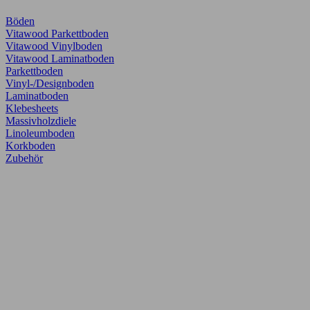
Böden
Vitawood Parkettboden
Vitawood Vinylboden
Vitawood Laminatboden
Parkettboden
Vinyl-/Designboden
Laminatboden
Klebesheets
Massivholzdiele
Linoleumboden
Korkboden
Zubehör