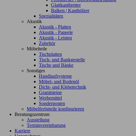
Glattkantbretter
Balken | Kanthölzer
Spezialitäten
Akustik
Akustik - Platten
Akustik - Paneele
Akustik - Leisten
Zubehör
Möbelteile
Tischplatten
Tisch- und Bankgestelle
Tische und Bänke
Sonstiges
Handlaufsysteme
Möbel- und Bodenöl
Dicht- und Klebetechnik
Granitsteine
Werbemittel
Sonderposten
Möbelfertigteile konfigurieren
Beratungszentrum
Ausstellung
Terminvereinbarung
Karriere