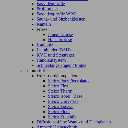
Fassadenprofile
Profilbretter
Fassadenprofile WPC
Sauna- und Sitzbankleisten
Kanteln
Friese
Innentürfriese
Haustürfriese
Kantholz
Leimbinder (BSH)
KVH und Stegträger
Handlaufsystem
Schneefangstangen / Pfähle
Dämmstoffe
Holzfaserdämmplatten
Steico Putzträgerplatten
Steico Flex
Steico Therm
Steico Isorel | Base
Steico Universal
Steico Spezial
Steico Floor
Steico Zubehör
Diffusionsoffene Wand- und Dachplatten
Ampack Klebetechnik